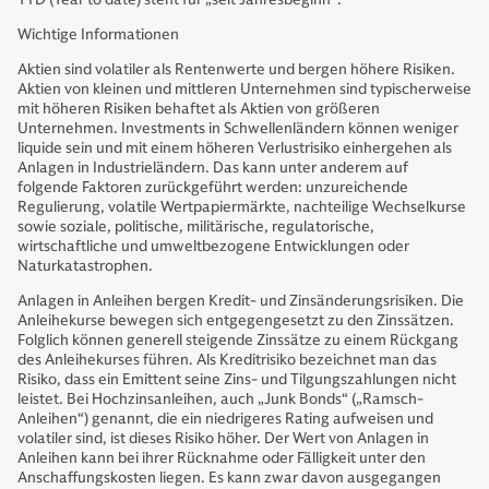
Wichtige Informationen
Aktien sind volatiler als Rentenwerte und bergen höhere Risiken.
Aktien von kleinen und mittleren Unternehmen sind typischerweise
mit höheren Risiken behaftet als Aktien von größeren
Unternehmen. Investments in Schwellenländern können weniger
liquide sein und mit einem höheren Verlustrisiko einhergehen als
Anlagen in Industrieländern. Das kann unter anderem auf
folgende Faktoren zurückgeführt werden: unzureichende
Regulierung, volatile Wertpapiermärkte, nachteilige Wechselkurse
sowie soziale, politische, militärische, regulatorische,
wirtschaftliche und umweltbezogene Entwicklungen oder
Naturkatastrophen.
Anlagen in Anleihen bergen Kredit- und Zinsänderungsrisiken. Die
Anleihekurse bewegen sich entgegengesetzt zu den Zinssätzen.
Folglich können generell steigende Zinssätze zu einem Rückgang
des Anleihekurses führen. Als Kreditrisiko bezeichnet man das
Risiko, dass ein Emittent seine Zins- und Tilgungszahlungen nicht
leistet. Bei Hochzinsanleihen, auch „Junk Bonds“ („Ramsch-
Anleihen“) genannt, die ein niedrigeres Rating aufweisen und
volatiler sind, ist dieses Risiko höher. Der Wert von Anlagen in
Anleihen kann bei ihrer Rücknahme oder Fälligkeit unter den
Anschaffungskosten liegen. Es kann zwar davon ausgegangen