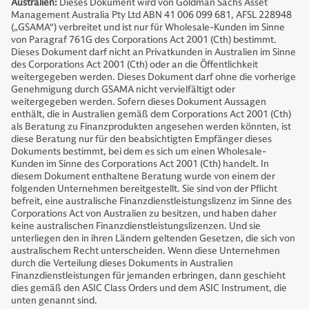
Australien:
Dieses Dokument wird von Goldman Sachs Asset
Management Australia Pty Ltd ABN 41 006 099 681, AFSL 228948
(„GSAMA“) verbreitet und ist nur für Wholesale-Kunden im Sinne
von Paragraf 761G des Corporations Act 2001 (Cth) bestimmt.
Dieses Dokument darf nicht an Privatkunden in Australien im Sinne
des Corporations Act 2001 (Cth) oder an die Öffentlichkeit
weitergegeben werden. Dieses Dokument darf ohne die vorherige
Genehmigung durch GSAMA nicht vervielfältigt oder
weitergegeben werden. Sofern dieses Dokument Aussagen
enthält, die in Australien gemäß dem Corporations Act 2001 (Cth)
als Beratung zu Finanzprodukten angesehen werden könnten, ist
diese Beratung nur für den beabsichtigten Empfänger dieses
Dokuments bestimmt, bei dem es sich um einen Wholesale-
Kunden im Sinne des Corporations Act 2001 (Cth) handelt. In
diesem Dokument enthaltene Beratung wurde von einem der
folgenden Unternehmen bereitgestellt. Sie sind von der Pflicht
befreit, eine australische Finanzdienstleistungslizenz im Sinne des
Corporations Act von Australien zu besitzen, und haben daher
keine australischen Finanzdienstleistungslizenzen. Und sie
unterliegen den in ihren Ländern geltenden Gesetzen, die sich von
australischem Recht unterscheiden. Wenn diese Unternehmen
durch die Verteilung dieses Dokuments in Australien
Finanzdienstleistungen für jemanden erbringen, dann geschieht
dies gemäß den ASIC Class Orders und dem ASIC Instrument, die
unten genannt sind.