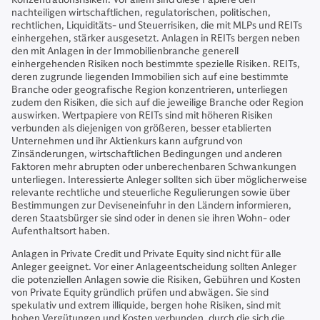
nachteiligen wirtschaftlichen, regulatorischen, politischen,
rechtlichen, Liquiditäts- und Steuerrisiken, die mit MLPs und REITs
einhergehen, stärker ausgesetzt. Anlagen in REITs bergen neben
den mit Anlagen in der Immobilienbranche generell
einhergehenden Risiken noch bestimmte spezielle Risiken. REITs,
deren zugrunde liegenden Immobilien sich auf eine bestimmte
Branche oder geografische Region konzentrieren, unterliegen
zudem den Risiken, die sich auf die jeweilige Branche oder Region
auswirken. Wertpapiere von REITs sind mit höheren Risiken
verbunden als diejenigen von größeren, besser etablierten
Unternehmen und ihr Aktienkurs kann aufgrund von
Zinsänderungen, wirtschaftlichen Bedingungen und anderen
Faktoren mehr abrupten oder unberechenbaren Schwankungen
unterliegen. Interessierte Anleger sollten sich über möglicherweise
relevante rechtliche und steuerliche Regulierungen sowie über
Bestimmungen zur Deviseneinfuhr in den Ländern informieren,
deren Staatsbürger sie sind oder in denen sie ihren Wohn- oder
Aufenthaltsort haben.
Anlagen in Private Credit und Private Equity sind nicht für alle
Anleger geeignet. Vor einer Anlageentscheidung sollten Anleger
die potenziellen Anlagen sowie die Risiken, Gebühren und Kosten
von Private Equity gründlich prüfen und abwägen. Sie sind
spekulativ und extrem illiquide, bergen hohe Risiken, sind mit
hohen Vergütungen und Kosten verbunden, durch die sich die