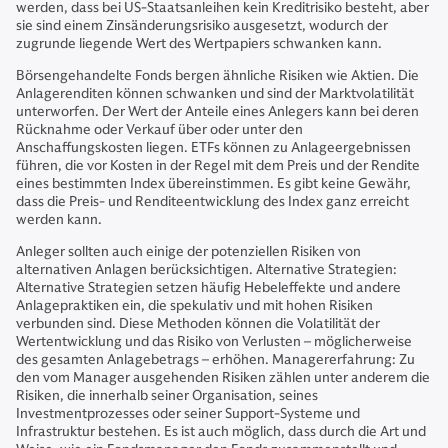
werden, dass bei US-Staatsanleihen kein Kreditrisiko besteht, aber
sie sind einem Zinsänderungsrisiko ausgesetzt, wodurch der
zugrunde liegende Wert des Wertpapiers schwanken kann.
Börsengehandelte Fonds bergen ähnliche Risiken wie Aktien. Die
Anlagerenditen können schwanken und sind der Marktvolatilität
unterworfen. Der Wert der Anteile eines Anlegers kann bei deren
Rücknahme oder Verkauf über oder unter den
Anschaffungskosten liegen. ETFs können zu Anlageergebnissen
führen, die vor Kosten in der Regel mit dem Preis und der Rendite
eines bestimmten Index übereinstimmen. Es gibt keine Gewähr,
dass die Preis- und Renditeentwicklung des Index ganz erreicht
werden kann.
Anleger sollten auch einige der potenziellen Risiken von
alternativen Anlagen berücksichtigen. Alternative Strategien:
Alternative Strategien setzen häufig Hebeleffekte und andere
Anlagepraktiken ein, die spekulativ und mit hohen Risiken
verbunden sind. Diese Methoden können die Volatilität der
Wertentwicklung und das Risiko von Verlusten – möglicherweise
des gesamten Anlagebetrags – erhöhen. Managererfahrung: Zu
den vom Manager ausgehenden Risiken zählen unter anderem die
Risiken, die innerhalb seiner Organisation, seines
Investmentprozesses oder seiner Support-Systeme und
Infrastruktur bestehen. Es ist auch möglich, dass durch die Art und