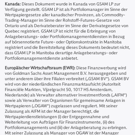
Kanada:
Dieses Dokument wurde in Kanada von GSAM LP zur
Verfügung gestellt. GSAM LP ist als Portfoliomanager im Sinne der
Wertpapiergesetze aller kanadischer Provinzen, als Commodity-
Trading-Manager im Sinne der Rohstoff-Futures-Gesetze von
Ontario und als Derivateberater im Sinne der Derivategesetze von
Quebec registriert. GSAM LP ist nicht für die Erbringung von
Anlageberatungs- oder Portfoliomanagementdiensten in Bezug
auf börsennotierte Future- oder Optionskontrakte in Manitoba
registriert und die Bereitstellung dieses Dokuments bedeutet nicht,
dass GSAM LP in Manitoba derartige Anlageberatungs- oder
Portfoliomanagementdienste anbietet.
Europäischer Wirtschaftsraum (EWR):
Diese Finanzwerbung wird
von Goldman Sachs Asset Management B.V. herausgegeben und
unter anderem über ihre Filialen verbreitet („GSAM BV“). GSAM BV
wird von der niederländischen Finanzmarktaufsicht (Autoriteit
Financiële Markten, Vijzelgracht 50, 1017 HS Amsterdam,
Niederlande) als Verwalter alternativer Investmentfonds („AIFM“)
sowie als Verwalter von Organismen für gemeinsame Anlagen in
Wertpapieren („OGAW“) zugelassen und reguliert. Mit seiner
Zulassung als AIFM ist der Manager berechtigt, die
Wertpapierdienstleistungen (i) der Entgegennahme und
Weiterleitung von Aufträgen für Finanzinstrumente, (ii) des
Portfoliomanagements und (iii) der Anlageberatung zu erbringen.
Mit seiner Zulassung als Manager von OGAW ist der Manager