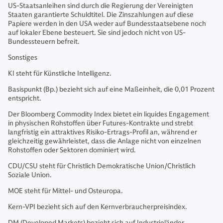
US-Staatsanleihen sind durch die Regierung der Vereinigten
Staaten garantierte Schuldtitel. Die Zinszahlungen auf diese
Papiere werden in den USA weder auf Bundesstaatsebene noch
auf lokaler Ebene besteuert. Sie sind jedoch nicht von US-
Bundessteuern befreit.
Sonstiges
KI steht für Künstliche Intelligenz.
Basispunkt (Bp.) bezieht sich auf eine Maßeinheit, die 0,01 Prozent
entspricht.
Der Bloomberg Commodity Index bietet ein liquides Engagement
in physischen Rohstoffen über Futures-Kontrakte und strebt
langfristig ein attraktives Risiko-Ertrags-Profil an, während er
gleichzeitig gewährleistet, dass die Anlage nicht von einzelnen
Rohstoffen oder Sektoren dominiert wird.
CDU/CSU steht für Christlich Demokratische Union/Christlich
Soziale Union.
MOE steht für Mittel- und Osteuropa.
Kern-VPI bezieht sich auf den Kernverbraucherpreisindex.
DM (Developed Markets) bezieht sich auf Industrieländer.