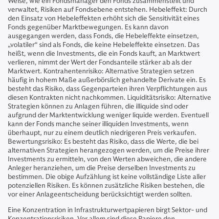
Weise, wie ein Fondsmanager den Fonds zusammenstellt und
verwaltet, Risiken auf Fondsebene entstehen. Hebeleffekt: Durch
den Einsatz von Hebeleffekten erhöht sich die Sensitivität eines
Fonds gegenüber Marktbewegungen. Es kann davon
ausgegangen werden, dass Fonds, die Hebeleffekte einsetzen,
„volatiler“ sind als Fonds, die keine Hebeleffekte einsetzen. Das
heißt, wenn die Investments, die ein Fonds kauft, an Marktwert
verlieren, nimmt der Wert der Fondsanteile stärker ab als der
Marktwert. Kontrahentenrisiko: Alternative Strategien setzen
häufig in hohem Maße außerbörslich gehandelte Derivate ein. Es
besteht das Risiko, dass Gegenparteien ihren Verpflichtungen aus
diesen Kontrakten nicht nachkommen. Liquiditätsrisiko: Alternative
Strategien können zu Anlagen führen, die illiquide sind oder
aufgrund der Marktentwicklung weniger liquide werden. Eventuell
kann der Fonds manche seiner illiquiden Investments, wenn
überhaupt, nur zu einem deutlich niedrigeren Preis verkaufen.
Bewertungsrisiko: Es besteht das Risiko, dass die Werte, die bei
alternativen Strategien herangezogen werden, um die Preise ihrer
Investments zu ermitteln, von den Werten abweichen, die andere
Anleger heranziehen, um die Preise derselben Investments zu
bestimmen. Die obige Aufzählung ist keine vollständige Liste aller
potenziellen Risiken. Es können zusätzliche Risiken bestehen, die
vor einer Anlageentscheidung berücksichtigt werden sollten.
Eine Konzentration in Infrastrukturwertpapieren birgt Sektor- und
Konzentrationsrisiken. Vor allem sind diese Papiere den