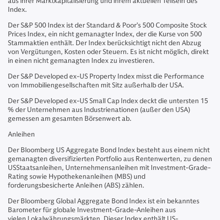
aus ihrer Marktkapitalisierung und ihrem aktuellen Teilsein des
Index.
Der S&P 500 Index ist der Standard & Poor’s 500 Composite Stock
Prices Index, ein nicht gemanagter Index, der die Kurse von 500
Stammaktien enthält. Der Index berücksichtigt nicht den Abzug
von Vergütungen, Kosten oder Steuern. Es ist nicht möglich, direkt
in einen nicht gemanagten Index zu investieren.
Der S&P Developed ex-US Property Index misst die Performance
von Immobiliengesellschaften mit Sitz außerhalb der USA.
Der S&P Developed ex-US Small Cap Index deckt die untersten 15
% der Unternehmen aus Industrienationen (außer den USA)
gemessen am gesamten Börsenwert ab.
Anleihen
Der Bloomberg US Aggregate Bond Index besteht aus einem nicht
gemanagten diversifizierten Portfolio aus Rentenwerten, zu denen
USStaatsanleihen, Unternehmensanleihen mit Investment-Grade-
Rating sowie Hypothekenanleihen (MBS) und
forderungsbesicherte Anleihen (ABS) zählen.
Der Bloomberg Global Aggregate Bond Index ist ein bekanntes
Barometer für globale Investment-Grade-Anleihen aus
vielen Lokalwährungsmärkten. Dieser Index enthält US-