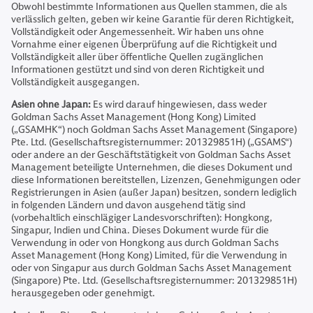
Obwohl bestimmte Informationen aus Quellen stammen, die als
verlässlich gelten, geben wir keine Garantie für deren Richtigkeit,
Vollständigkeit oder Angemessenheit. Wir haben uns ohne
Vornahme einer eigenen Überprüfung auf die Richtigkeit und
Vollständigkeit aller über öffentliche Quellen zugänglichen
Informationen gestützt und sind von deren Richtigkeit und
Vollständigkeit ausgegangen.
Asien ohne Japan:
Es wird darauf hingewiesen, dass weder
Goldman Sachs Asset Management (Hong Kong) Limited
(„GSAMHK“) noch Goldman Sachs Asset Management (Singapore)
Pte. Ltd. (Gesellschaftsregisternummer: 201329851H) („GSAMS“)
oder andere an der Geschäftstätigkeit von Goldman Sachs Asset
Management beteiligte Unternehmen, die dieses Dokument und
diese Informationen bereitstellen, Lizenzen, Genehmigungen oder
Registrierungen in Asien (außer Japan) besitzen, sondern lediglich
in folgenden Ländern und davon ausgehend tätig sind
(vorbehaltlich einschlägiger Landesvorschriften): Hongkong,
Singapur, Indien und China. Dieses Dokument wurde für die
Verwendung in oder von Hongkong aus durch Goldman Sachs
Asset Management (Hong Kong) Limited, für die Verwendung in
oder von Singapur aus durch Goldman Sachs Asset Management
(Singapore) Pte. Ltd. (Gesellschaftsregisternummer: 201329851H)
herausgegeben oder genehmigt.