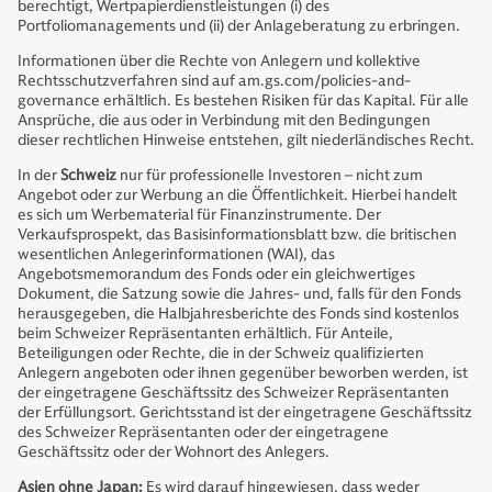
berechtigt, Wertpapierdienstleistungen (i) des
Portfoliomanagements und (ii) der Anlageberatung zu erbringen.
Informationen über die Rechte von Anlegern und kollektive
Rechtsschutzverfahren sind auf am.gs.com/policies-and-
governance erhältlich. Es bestehen Risiken für das Kapital. Für alle
Ansprüche, die aus oder in Verbindung mit den Bedingungen
dieser rechtlichen Hinweise entstehen, gilt niederländisches Recht.
In der
Schweiz
nur für professionelle Investoren – nicht zum
Angebot oder zur Werbung an die Öffentlichkeit. Hierbei handelt
es sich um Werbematerial für Finanzinstrumente. Der
Verkaufsprospekt, das Basisinformationsblatt bzw. die britischen
wesentlichen Anlegerinformationen (WAI), das
Angebotsmemorandum des Fonds oder ein gleichwertiges
Dokument, die Satzung sowie die Jahres- und, falls für den Fonds
herausgegeben, die Halbjahresberichte des Fonds sind kostenlos
beim Schweizer Repräsentanten erhältlich. Für Anteile,
Beteiligungen oder Rechte, die in der Schweiz qualifizierten
Anlegern angeboten oder ihnen gegenüber beworben werden, ist
der eingetragene Geschäftssitz des Schweizer Repräsentanten
der Erfüllungsort. Gerichtsstand ist der eingetragene Geschäftssitz
des Schweizer Repräsentanten oder der eingetragene
Geschäftssitz oder der Wohnort des Anlegers.
Asien ohne Japan:
Es wird darauf hingewiesen, dass weder