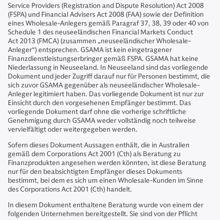
Service Providers (Registration and Dispute Resolution) Act 2008
(FSPA) und Financial Advisers Act 2008 (FAA) sowie der Definition
eines Wholesale-Anlegers gemäß Paragraf 37, 38, 39 oder 40 von
Schedule 1 des neuseeländischen Financial Markets Conduct
Act 2013 (FMCA) (zusammen „neuseeländischer Wholesale-
Anleger“) entsprechen. GSAMA ist kein eingetragener
Finanzdienstleistungserbringer gemäß FSPA. GSAMA hat keine
Niederlassung in Neuseeland. In Neuseeland sind das vorliegende
Dokument und jeder Zugriff darauf nur für Personen bestimmt, die
sich zuvor GSAMA gegenüber als neuseeländischer Wholesale-
Anleger legitimiert haben. Das vorliegende Dokument ist nur zur
Einsicht durch den vorgesehenen Empfänger bestimmt. Das
vorliegende Dokument darf ohne die vorherige schriftliche
Genehmigung durch GSAMA weder vollständig noch teilweise
vervielfältigt oder weitergegeben werden.
Sofern dieses Dokument Aussagen enthält, die in Australien
gemäß dem Corporations Act 2001 (Cth) als Beratung zu
Finanzprodukten angesehen werden könnten, ist diese Beratung
nur für den beabsichtigten Empfänger dieses Dokuments
bestimmt, bei dem es sich um einen Wholesale-Kunden im Sinne
des Corporations Act 2001 (Cth) handelt.
In diesem Dokument enthaltene Beratung wurde von einem der
folgenden Unternehmen bereitgestellt. Sie sind von der Pflicht