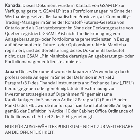
Kanada:
Dieses Dokument wurde in Kanada von GSAM LP zur
Verfügung gestellt. GSAM LP ist als Portfoliomanager im Sinne der
Wertpapiergesetze aller kanadischen Provinzen, als Commodity-
Trading-Manager im Sinne der Rohstoff-Futures-Gesetze von
Ontario und als Derivateberater im Sinne der Derivategesetze von
Quebec registriert. GSAM LP ist nicht für die Erbringung von
Anlageberatungs- oder Portfoliomanagementdiensten in Bezug
auf börsennotierte Future- oder Optionskontrakte in Manitoba
registriert, und die Bereitstellung dieses Dokuments bedeutet
nicht, dass GSAM LP in Manitoba derartige Anlageberatungs- oder
Portfoliomanagementdienste anbietet.
Japan:
Dieses Dokument wurde in Japan zur Verwendung durch
professionelle Anleger im Sinne der Definition in Artikel 2
Paragraf (31) des Financial Instruments and Exchange Law („FIEL“)
herausgegeben oder genehmigt. Jede Beschreibung von
Investmentstrategien auf Organismen für gemeinsame
Kapitalanlagen im Sinne von Artikel 2 Paragraf (2) Punkt 5 oder
Punkt 6 des FIEL wurde nur für qualifizierte institutionelle Anleger
gemäß der Definition in Artikel 10 der Cabinet Office Ordinance of
Definitions nach Artikel 2 des FIEL genehmigt.
NUR FÜR AUSGEWÄHLTES PUBLIKUM – NICHT ZUR WEITERGABE
AN DIE ÖFFENTLICHKEIT.