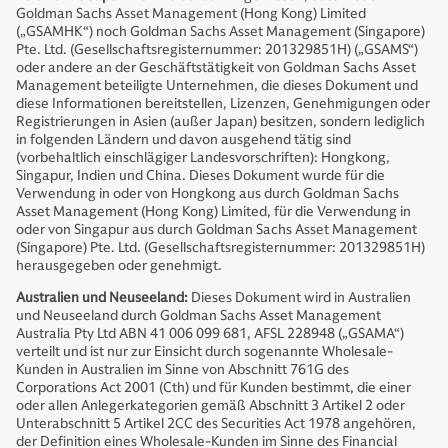
Goldman Sachs Asset Management (Hong Kong) Limited
(„GSAMHK“) noch Goldman Sachs Asset Management (Singapore)
Pte. Ltd. (Gesellschaftsregisternummer: 201329851H) („GSAMS“)
oder andere an der Geschäftstätigkeit von Goldman Sachs Asset
Management beteiligte Unternehmen, die dieses Dokument und
diese Informationen bereitstellen, Lizenzen, Genehmigungen oder
Registrierungen in Asien (außer Japan) besitzen, sondern lediglich
in folgenden Ländern und davon ausgehend tätig sind
(vorbehaltlich einschlägiger Landesvorschriften): Hongkong,
Singapur, Indien und China. Dieses Dokument wurde für die
Verwendung in oder von Hongkong aus durch Goldman Sachs
Asset Management (Hong Kong) Limited, für die Verwendung in
oder von Singapur aus durch Goldman Sachs Asset Management
(Singapore) Pte. Ltd. (Gesellschaftsregisternummer: 201329851H)
herausgegeben oder genehmigt.
Australien und Neuseeland:
Dieses Dokument wird in Australien
und Neuseeland durch Goldman Sachs Asset Management
Australia Pty Ltd ABN 41 006 099 681, AFSL 228948 („GSAMA“)
verteilt und ist nur zur Einsicht durch sogenannte Wholesale-
Kunden in Australien im Sinne von Abschnitt 761G des
Corporations Act 2001 (Cth) und für Kunden bestimmt, die einer
oder allen Anlegerkategorien gemäß Abschnitt 3 Artikel 2 oder
Unterabschnitt 5 Artikel 2CC des Securities Act 1978 angehören,
der Definition eines Wholesale-Kunden im Sinne des Financial