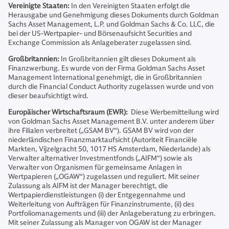
Vereinigte Staaten:
In den Vereinigten Staaten erfolgt die
Herausgabe und Genehmigung dieses Dokuments durch Goldman
Sachs Asset Management, L.P. und Goldman Sachs & Co. LLC, die
bei der US-Wertpapier- und Börsenaufsicht Securities and
Exchange Commission als Anlageberater zugelassen sind.
Großbritannien:
In Großbritannien gilt dieses Dokument als
Finanzwerbung. Es wurde von der Firma Goldman Sachs Asset
Management International genehmigt, die in Großbritannien
durch die Financial Conduct Authority zugelassen wurde und von
dieser beaufsichtigt wird.
Europäischer Wirtschaftsraum (EWR):
Diese Werbemitteilung wird
von Goldman Sachs Asset Management B.V. unter anderem über
ihre Filialen verbreitet („GSAM BV“). GSAM BV wird von der
niederländischen Finanzmarktaufsicht (Autoriteit Financiële
Markten, Vijzelgracht 50, 1017 HS Amsterdam, Niederlande) als
Verwalter alternativer Investmentfonds („AIFM“) sowie als
Verwalter von Organismen für gemeinsame Anlagen in
Wertpapieren („OGAW“) zugelassen und reguliert. Mit seiner
Zulassung als AIFM ist der Manager berechtigt, die
Wertpapierdienstleistungen (i) der Entgegennahme und
Weiterleitung von Aufträgen für Finanzinstrumente, (ii) des
Portfoliomanagements und (iii) der Anlageberatung zu erbringen.
Mit seiner Zulassung als Manager von OGAW ist der Manager