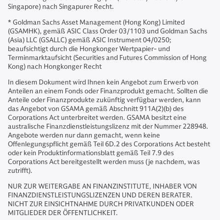
Singapore) nach Singapurer Recht.
* Goldman Sachs Asset Management (Hong Kong) Limited
(GSAMHK), gemäß ASIC Class Order 03/1103 und Goldman Sachs
(Asia) LLC (GSALLC) gemäß ASIC Instrument 04/0250;
beaufsichtigt durch die Hongkonger Wertpapier- und
Terminmarktaufsicht (Securities and Futures Commission of Hong
Kong) nach Hongkonger Recht
In diesem Dokument wird Ihnen kein Angebot zum Erwerb von
Anteilen an einem Fonds oder Finanzprodukt gemacht. Sollten die
Anteile oder Finanzprodukte zukünftig verfügbar werden, kann
das Angebot von GSAMA gemäß Abschnitt 911A(2)(b) des
Corporations Act unterbreitet werden. GSAMA besitzt eine
australische Finanzdienstleistungslizenz mit der Nummer 228948.
Angebote werden nur dann gemacht, wenn keine
Offenlegungspflicht gemäß Teil 6D.2 des Corporations Act besteht
oder kein Produktinformationsblatt gemäß Teil 7.9 des
Corporations Act bereitgestellt werden muss (je nachdem, was
zutrifft).
NUR ZUR WEITERGABE AN FINANZINSTITUTE, INHABER VON
FINANZDIENSTLEISTUNGSLIZENZEN UND DEREN BERATER.
NICHT ZUR EINSICHTNAHME DURCH PRIVATKUNDEN ODER
MITGLIEDER DER ÖFFENTLICHKEIT.