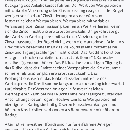
Zinssätzen. Folglich können generell steigende Zinssätze zu einem
Rückgang des Anleihekurses führen. Der Wert von Wertpapieren
mit variabler Verzinsung oder Zinsanpassung reagiert in der Regel
weniger sensibel auf Zinsänderungen als der Wert von
festverzinslichen Wertpapieren. Wertpapiere mit variabler
Verzinsung oder Zinsanpassung können an Wert verlieren, wenn
sich die Zinsen nicht wie erwartet entwickeln. Umgekehrt steigt
der Wert von Wertpapieren mit variabler Verzinsung oder
Zinsanpassung in der Regel nicht, wenn die Marktzinsen fallen. Als
Kreditrisiko bezeichnet man das Risiko, dass ein Emittent seine
Zins- und Tilgungszahlungen nicht leistet. Das Kreditrisiko ist bei
Anlagen in Hochzinsanleihen, auch „Junk Bonds“ („Ramsch-
Anleihen“) genannt, höher. Das Risiko einer vorzeitigen Tilgung ist
das Risiko, dass der Emittent eines Wertpapiers die Kreditsumme
schneller als ursprünglich erwartet zurückzahlt. Das
Prolongationsrisiko ist das Risiko, dass der Emittent eines
Wertpapiers die Kreditsumme langsamer als ursprünglich erwartet
zurückzahlt. Der Wert von Anlagen in festverzinslichen
Wertpapieren kann bei ihrer Rücknahme oder Fälligkeit unter den
Anschaffungskosten liegen. Hochverzinsliche Wertpapiere mit
niedrigerem Rating sind mit größeren Kursschwankungen und
höheren Kreditrisiken verbunden als Rentenwerte mit höherem
Rating.
Alternative Investmentfonds sind nur für erfahrene Anleger
geeignet, für die diese Anlagen nicht ihr gesamtes