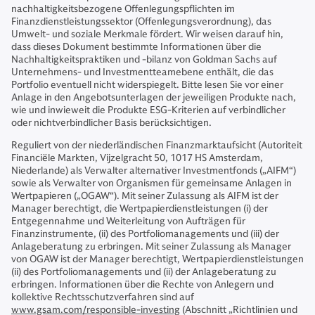
nachhaltigkeitsbezogene Offenlegungspflichten im
Finanzdienstleistungssektor (Offenlegungsverordnung), das
Umwelt- und soziale Merkmale fördert. Wir weisen darauf hin,
dass dieses Dokument bestimmte Informationen über die
Nachhaltigkeitspraktiken und ‑bilanz von Goldman Sachs auf
Unternehmens- und Investmentteamebene enthält, die das
Portfolio eventuell nicht widerspiegelt. Bitte lesen Sie vor einer
Anlage in den Angebotsunterlagen der jeweiligen Produkte nach,
wie und inwieweit die Produkte ESG-Kriterien auf verbindlicher
oder nichtverbindlicher Basis berücksichtigen.
Reguliert von der niederländischen Finanzmarktaufsicht (Autoriteit
Financiële Markten, Vijzelgracht 50, 1017 HS Amsterdam,
Niederlande) als Verwalter alternativer Investmentfonds („AIFM“)
sowie als Verwalter von Organismen für gemeinsame Anlagen in
Wertpapieren („OGAW“). Mit seiner Zulassung als AIFM ist der
Manager berechtigt, die Wertpapierdienstleistungen (i) der
Entgegennahme und Weiterleitung von Aufträgen für
Finanzinstrumente, (ii) des Portfoliomanagements und (iii) der
Anlageberatung zu erbringen. Mit seiner Zulassung als Manager
von OGAW ist der Manager berechtigt, Wertpapierdienstleistungen
(ii) des Portfoliomanagements und (ii) der Anlageberatung zu
erbringen. Informationen über die Rechte von Anlegern und
kollektive Rechtsschutzverfahren sind auf
www.gsam.com/responsible-investing
(Abschnitt „Richtlinien und