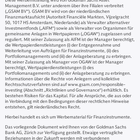
Diese Werbemitteilung wird von Goldman Sachs Asset
Management B.V. unter anderem über ihre Filialen verbreitet
(„GSAM BV“). GSAM BV wird von der niederländischen
Finanzmarktaufsicht (Autoriteit Financiële Markten, Vijzelgracht
50, 1017 HS Amsterdam, Niederlande) als Verwalter alternativer
Investmentfonds („AIFM“) sowie als Verwalter von Organismen für
gemeinsame Anlagen in Wertpapieren („OGAW“) zugelassen und
reguliert. Mit seiner Zulassung als AIFM ist der Manager berechtigt,
die Wertpapierdienstleistungen (i) der Entgegennahme und
Weiterleitung von Aufträgen für Finanzinstrumente, (ii) des
Portfoliomanagements und (iii) der Anlageberatung zu erbringen.
Mit seiner Zulassung als Manager von OGAW ist der Manager
berechtigt, Wertpapierdienstleistungen (i) des
Portfoliomanagements und (ii) der Anlageberatung zu erbringen.
Informationen über die Rechte von Anlegern und kollektive
Rechtsschutzverfahren sind auf www.gsam.com/responsible-
investing (Abschnitt „Richtlinien und Governance“) erhältlich. Es
bestehen Risiken für das Kapital. Für alle Ansprüche, die aus oder
in Verbindung mit den Bedingungen dieser rechtlichen Hinweise
entstehen, gilt niederländisches Recht.
Hierbei handelt es sich um Werbematerial für Finanzinstrumente.
Das vorliegende Dokument wird Ihnen von der Goldman Sachs
Bank AG, Zürich zur Verfügung gestellt. Etwaige vertragliche
Beziehungen in der Zukunft werden mit verbundenen