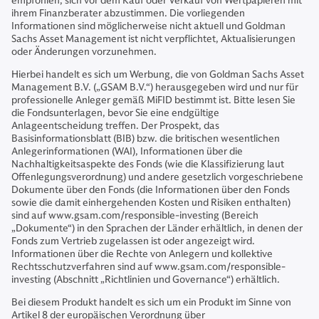
empfohlen, sich vor dem Kauf oder Verkauf von Wertpapieren mit
ihrem Finanzberater abzustimmen. Die vorliegenden
Informationen sind möglicherweise nicht aktuell und Goldman
Sachs Asset Management ist nicht verpflichtet, Aktualisierungen
oder Änderungen vorzunehmen.
Hierbei handelt es sich um Werbung, die von Goldman Sachs Asset
Management B.V. („GSAM B.V.“) herausgegeben wird und nur für
professionelle Anleger gemäß MiFID bestimmt ist. Bitte lesen Sie
die Fondsunterlagen, bevor Sie eine endgültige
Anlageentscheidung treffen. Der Prospekt, das
Basisinformationsblatt (BIB) bzw. die britischen wesentlichen
Anlegerinformationen (WAI), Informationen über die
Nachhaltigkeitsaspekte des Fonds (wie die Klassifizierung laut
Offenlegungsverordnung) und andere gesetzlich vorgeschriebene
Dokumente über den Fonds (die Informationen über den Fonds
sowie die damit einhergehenden Kosten und Risiken enthalten)
sind auf www.gsam.com/responsible-investing (Bereich
„Dokumente“) in den Sprachen der Länder erhältlich, in denen der
Fonds zum Vertrieb zugelassen ist oder angezeigt wird.
Informationen über die Rechte von Anlegern und kollektive
Rechtsschutzverfahren sind auf www.gsam.com/responsible-
investing (Abschnitt „Richtlinien und Governance“) erhältlich.
Bei diesem Produkt handelt es sich um ein Produkt im Sinne von
Artikel 8 der europäischen Verordnung über