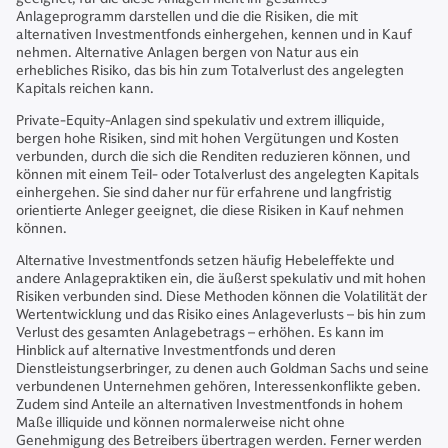
Anlageprogramm darstellen und die die Risiken, die mit
alternativen Investmentfonds einhergehen, kennen und in Kauf
nehmen. Alternative Anlagen bergen von Natur aus ein
erhebliches Risiko, das bis hin zum Totalverlust des angelegten
Kapitals reichen kann.
Private-Equity-Anlagen sind spekulativ und extrem illiquide,
bergen hohe Risiken, sind mit hohen Vergütungen und Kosten
verbunden, durch die sich die Renditen reduzieren können, und
können mit einem Teil- oder Totalverlust des angelegten Kapitals
einhergehen. Sie sind daher nur für erfahrene und langfristig
orientierte Anleger geeignet, die diese Risiken in Kauf nehmen
können.
Alternative Investmentfonds setzen häufig Hebeleffekte und
andere Anlagepraktiken ein, die äußerst spekulativ und mit hohen
Risiken verbunden sind. Diese Methoden können die Volatilität der
Wertentwicklung und das Risiko eines Anlageverlusts – bis hin zum
Verlust des gesamten Anlagebetrags – erhöhen. Es kann im
Hinblick auf alternative Investmentfonds und deren
Dienstleistungserbringer, zu denen auch Goldman Sachs und seine
verbundenen Unternehmen gehören, Interessenkonflikte geben.
Zudem sind Anteile an alternativen Investmentfonds in hohem
Maße illiquide und können normalerweise nicht ohne
Genehmigung des Betreibers übertragen werden. Ferner werden