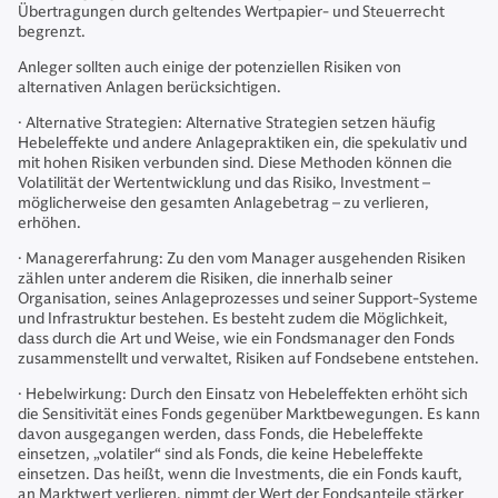
Übertragungen durch geltendes Wertpapier- und Steuerrecht
begrenzt.
Anleger sollten auch einige der potenziellen Risiken von
alternativen Anlagen berücksichtigen.
· Alternative Strategien: Alternative Strategien setzen häufig
Hebeleffekte und andere Anlagepraktiken ein, die spekulativ und
mit hohen Risiken verbunden sind. Diese Methoden können die
Volatilität der Wertentwicklung und das Risiko, Investment –
möglicherweise den gesamten Anlagebetrag – zu verlieren,
erhöhen.
· Managererfahrung: Zu den vom Manager ausgehenden Risiken
zählen unter anderem die Risiken, die innerhalb seiner
Organisation, seines Anlageprozesses und seiner Support-Systeme
und Infrastruktur bestehen. Es besteht zudem die Möglichkeit,
dass durch die Art und Weise, wie ein Fondsmanager den Fonds
zusammenstellt und verwaltet, Risiken auf Fondsebene entstehen.
· Hebelwirkung: Durch den Einsatz von Hebeleffekten erhöht sich
die Sensitivität eines Fonds gegenüber Marktbewegungen. Es kann
davon ausgegangen werden, dass Fonds, die Hebeleffekte
einsetzen, „volatiler“ sind als Fonds, die keine Hebeleffekte
einsetzen. Das heißt, wenn die Investments, die ein Fonds kauft,
an Marktwert verlieren, nimmt der Wert der Fondsanteile stärker