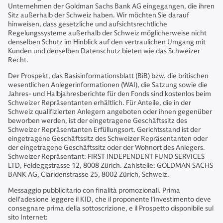
Unternehmen der Goldman Sachs Bank AG eingegangen, die ihren
Sitz außerhalb der Schweiz haben. Wir möchten Sie darauf
hinweisen, dass gesetzliche und aufsichtsrechtliche
Regelungssysteme außerhalb der Schweiz möglicherweise nicht
denselben Schutz im Hinblick auf den vertraulichen Umgang mit
Kunden und denselben Datenschutz bieten wie das Schweizer
Recht.
Der Prospekt, das Basisinformationsblatt (BiB) bzw. die britischen
wesentlichen Anlegerinformationen (WAI), die Satzung sowie die
Jahres- und Halbjahresberichte für den Fonds sind kostenlos beim
Schweizer Repräsentanten erhältlich. Für Anteile, die in der
Schweiz qualifizierten Anlegern angeboten oder ihnen gegenüber
beworben werden, ist der eingetragene Geschäftssitz des
Schweizer Repräsentanten Erfüllungsort. Gerichtsstand ist der
eingetragene Geschäftssitz des Schweizer Repräsentanten oder
der eingetragene Geschäftssitz oder der Wohnort des Anlegers.
Schweizer Repräsentant: FIRST INDEPENDENT FUND SERVICES
LTD, Feldeggstrasse 12, 8008 Zürich. Zahlstelle: GOLDMAN SACHS
BANK AG, Claridenstrasse 25, 8002 Zürich, Schweiz.
Messaggio pubblicitario con finalità promozionali. Prima
dell'adesione leggere il KID, che il proponente l’investimento deve
consegnare prima della sottoscrizione, e il Prospetto disponibile sul
sito Internet: