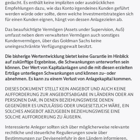
gedacht. Es enthält keine impliziten oder ausdrücklichen
Empfehlungen dazu, wie das Konto irgendeines Kunden geführt
werden würde oder sollte, denn welche Investmentstrategien sich
für einen Kunden eignen, hängt von dessen Anlagezielen ab.
Das beaufsichtigte Vermögen (Assets under Supervision, AuS)
umfasst neben dem verwalteten Vermögen auch sonstiges
Kundenvermögen, über das Goldman Sachs keine
uneingeschränkte Verfügungsgewalt besitzt.
Die bisherige Wertentwicklung bietet keine Garantie im Hinblick
auf zukünftige Ergebnisse, die Schwankungen unterworfen sein
können. Der Wert von Kapitalanlagen und die mit diesen erzielten
Erträge unterliegen Schwankungen und können zu- oder
abnehmen. Es kann zu einem Verlust von Anlagekapital kommen.
DIESES DOKUMENT STELLT KEIN ANGEBOT UND AUCH KEINE
AUFFORDERUNG ZUR ANGEBOTSABGABE IN LÄNDERN ODER AN
PERSONEN DAR, IN DENEN BEZIEHUNGSWEISE DENEN
GEGENÜBER ES UNZULÄSSIG ODER UNGESETZLICH WÄRE, EIN
SOLCHES ANGEBOT ABZUGEBEN BEZIEHUNGSWEISE EINE
SOLCHE AUFFORDERUNG ZU ÄUßERN.
Interessierte Anleger sollten sich über möglicherweise relevante
rechtliche und steuerliche Regulierungen sowie über
Bestimmungen zur Deviseneinfuhr in den Ländern informieren,