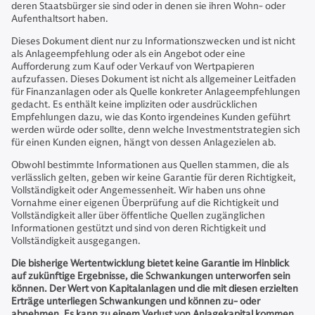
deren Staatsbürger sie sind oder in denen sie ihren Wohn- oder
Aufenthaltsort haben.
Dieses Dokument dient nur zu Informationszwecken und ist nicht
als Anlageempfehlung oder als ein Angebot oder eine
Aufforderung zum Kauf oder Verkauf von Wertpapieren
aufzufassen. Dieses Dokument ist nicht als allgemeiner Leitfaden
für Finanzanlagen oder als Quelle konkreter Anlageempfehlungen
gedacht. Es enthält keine impliziten oder ausdrücklichen
Empfehlungen dazu, wie das Konto irgendeines Kunden geführt
werden würde oder sollte, denn welche Investmentstrategien sich
für einen Kunden eignen, hängt von dessen Anlagezielen ab.
Obwohl bestimmte Informationen aus Quellen stammen, die als
verlässlich gelten, geben wir keine Garantie für deren Richtigkeit,
Vollständigkeit oder Angemessenheit. Wir haben uns ohne
Vornahme einer eigenen Überprüfung auf die Richtigkeit und
Vollständigkeit aller über öffentliche Quellen zugänglichen
Informationen gestützt und sind von deren Richtigkeit und
Vollständigkeit ausgegangen.
Die bisherige Wertentwicklung bietet keine Garantie im Hinblick
auf zukünftige Ergebnisse, die Schwankungen unterworfen sein
können. Der Wert von Kapitalanlagen und die mit diesen erzielten
Erträge unterliegen Schwankungen und können zu- oder
abnehmen. Es kann zu einem Verlust von Anlagekapital kommen.