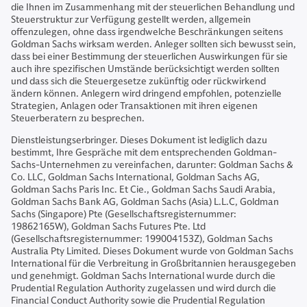
die Ihnen im Zusammenhang mit der steuerlichen Behandlung und
Steuerstruktur zur Verfügung gestellt werden, allgemein
offenzulegen, ohne dass irgendwelche Beschränkungen seitens
Goldman Sachs wirksam werden. Anleger sollten sich bewusst sein,
dass bei einer Bestimmung der steuerlichen Auswirkungen für sie
auch ihre spezifischen Umstände berücksichtigt werden sollten
und dass sich die Steuergesetze zukünftig oder rückwirkend
ändern können. Anlegern wird dringend empfohlen, potenzielle
Strategien, Anlagen oder Transaktionen mit ihren eigenen
Steuerberatern zu besprechen.
Dienstleistungserbringer. Dieses Dokument ist lediglich dazu
bestimmt, Ihre Gespräche mit dem entsprechenden Goldman-
Sachs-Unternehmen zu vereinfachen, darunter: Goldman Sachs &
Co. LLC, Goldman Sachs International, Goldman Sachs AG,
Goldman Sachs Paris Inc. Et Cie., Goldman Sachs Saudi Arabia,
Goldman Sachs Bank AG, Goldman Sachs (Asia) L.L.C, Goldman
Sachs (Singapore) Pte (Gesellschaftsregisternummer:
19862165W), Goldman Sachs Futures Pte. Ltd
(Gesellschaftsregisternummer: 199004153Z), Goldman Sachs
Australia Pty Limited. Dieses Dokument wurde von Goldman Sachs
International für die Verbreitung in Großbritannien herausgegeben
und genehmigt. Goldman Sachs International wurde durch die
Prudential Regulation Authority zugelassen und wird durch die
Financial Conduct Authority sowie die Prudential Regulation