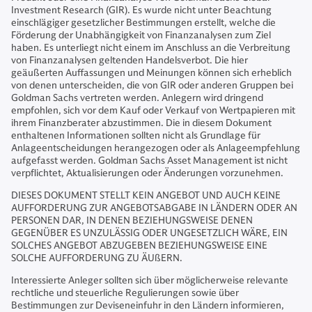
Investment Research (GIR). Es wurde nicht unter Beachtung
einschlägiger gesetzlicher Bestimmungen erstellt, welche die
Förderung der Unabhängigkeit von Finanzanalysen zum Ziel
haben. Es unterliegt nicht einem im Anschluss an die Verbreitung
von Finanzanalysen geltenden Handelsverbot. Die hier
geäußerten Auffassungen und Meinungen können sich erheblich
von denen unterscheiden, die von GIR oder anderen Gruppen bei
Goldman Sachs vertreten werden. Anlegern wird dringend
empfohlen, sich vor dem Kauf oder Verkauf von Wertpapieren mit
ihrem Finanzberater abzustimmen. Die in diesem Dokument
enthaltenen Informationen sollten nicht als Grundlage für
Anlageentscheidungen herangezogen oder als Anlageempfehlung
aufgefasst werden. Goldman Sachs Asset Management ist nicht
verpflichtet, Aktualisierungen oder Änderungen vorzunehmen.
DIESES DOKUMENT STELLT KEIN ANGEBOT UND AUCH KEINE
AUFFORDERUNG ZUR ANGEBOTSABGABE IN LÄNDERN ODER AN
PERSONEN DAR, IN DENEN BEZIEHUNGSWEISE DENEN
GEGENÜBER ES UNZULÄSSIG ODER UNGESETZLICH WÄRE, EIN
SOLCHES ANGEBOT ABZUGEBEN BEZIEHUNGSWEISE EINE
SOLCHE AUFFORDERUNG ZU ÄUßERN.
Interessierte Anleger sollten sich über möglicherweise relevante
rechtliche und steuerliche Regulierungen sowie über
Bestimmungen zur Deviseneinfuhr in den Ländern informieren,