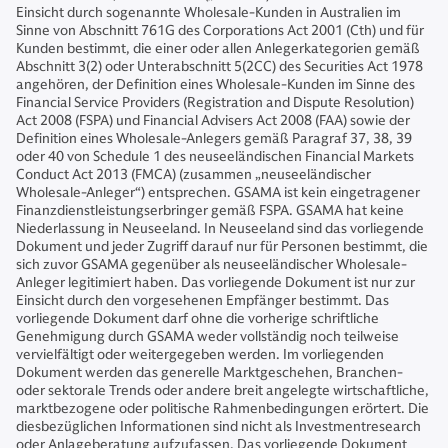
Einsicht durch sogenannte Wholesale-Kunden in Australien im
Sinne von Abschnitt 761G des Corporations Act 2001 (Cth) und für
Kunden bestimmt, die einer oder allen Anlegerkategorien gemäß
Abschnitt 3(2) oder Unterabschnitt 5(2CC) des Securities Act 1978
angehören, der Definition eines Wholesale-Kunden im Sinne des
Financial Service Providers (Registration and Dispute Resolution)
Act 2008 (FSPA) und Financial Advisers Act 2008 (FAA) sowie der
Definition eines Wholesale-Anlegers gemäß Paragraf 37, 38, 39
oder 40 von Schedule 1 des neuseeländischen Financial Markets
Conduct Act 2013 (FMCA) (zusammen „neuseeländischer
Wholesale-Anleger“) entsprechen. GSAMA ist kein eingetragener
Finanzdienstleistungserbringer gemäß FSPA. GSAMA hat keine
Niederlassung in Neuseeland. In Neuseeland sind das vorliegende
Dokument und jeder Zugriff darauf nur für Personen bestimmt, die
sich zuvor GSAMA gegenüber als neuseeländischer Wholesale-
Anleger legitimiert haben. Das vorliegende Dokument ist nur zur
Einsicht durch den vorgesehenen Empfänger bestimmt. Das
vorliegende Dokument darf ohne die vorherige schriftliche
Genehmigung durch GSAMA weder vollständig noch teilweise
vervielfältigt oder weitergegeben werden. Im vorliegenden
Dokument werden das generelle Marktgeschehen, Branchen-
oder sektorale Trends oder andere breit angelegte wirtschaftliche,
marktbezogene oder politische Rahmenbedingungen erörtert. Die
diesbezüglichen Informationen sind nicht als Investmentresearch
oder Anlageberatung aufzufassen. Das vorliegende Dokument