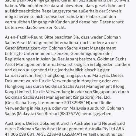
Sachs Bank AG eingegangen, die ihren Sitz außerhalb der Schweiz
haben. Wir möchten Sie darauf hinweisen, dass gesetzliche und
aufsichtsrechtliche Regelungssysteme außerhalb der Schweiz
möglicherweise nicht denselben Schutz im Hinblick auf den
vertraulichen Umgang mit Kunden und denselben Datenschutz
bieten wie das Schweizer Recht.
Asien-Pazifik-Raum: Bitte beachten Sie, dass weder Goldman
Sachs Asset Management International noch andere an der
Geschäftstätigkeit von Goldman Sachs Asset Management
beteiligte Unternehmen Lizenzen, Genehmigungen oder
Registrierungen in Asien (außer Japan) besitzen. Goldman Sachs
Asset Management International ist lediglich in folgenden Ländern
und davon ausgehend tätig (vorbehaltlich einschlägiger
Landesvorschriften): Hongkong, Singapur und Malaysia. Dieses
Dokument wurde für die Verwendung in Hongkong oder von
Hongkong aus durch Goldman Sachs Asset Management (Hong
Kong) Limited, für die Verwendung in oder von Singapur aus durch
Goldman Sachs Asset Management (Singapore) Pte. Ltd.
(Gesellschaftsregisternummer: 201329851H) und für die
Verwendung in Malaysia oder von Malaysia aus durch Goldman
Sachs (Malaysia) Sdn Berhad (880767W) herausgegeben.
Australien: Dieses Dokument wird in Australien und Neuseeland
durch Goldman Sachs Asset Management Australia Pty Ltd ABN
41 006 099 681, AFSL 228948 („GSAMA“) verteilt und ist nur zur