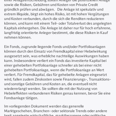
einer Anlageentscheidung sollten Anleger die potenziellen Anlage
sowie die Risiken, Gebühren und Kosten von Private Credit
gründlich prüfen und abwägen. Die Anlage ist spekulativ und
extrem illiquide, birgt ein hohes Risiko, ist mit hohen Vergütungen
und Kosten verbunden, durch die sich die Renditen reduzieren
können, und kann mit einem Teil- oder Totalverlust des angelegten
Kapitals einhergehen. Die Anlage ist daher nur für hoch erfahrene,
langfristig orientierte Anleger bestimmt, die diese Risiken in Kauf
nehmen können.
Ein Fonds, zugrunde liegende Fonds und/oder Portfolioanlagen
können durch den Einsatz von Fremdkapital einer Hebelwirkung
ausgesetzt sein, was erhebliche nachteilige Auswirkungen haben
kann. Insbesondere verliert ein Fonds das investierte Kapital bei
einer gehebelten Portfolioanlage schneller als bei einer nicht
gehebelten Portfolioanlage, wenn die Portfolioanlage an Wert
verliert. Für Fremdkapital, das für gehebelte Anlagen eingesetzt
wird, fallen zudem Zinskosten sowie Finanzierungs-, Transaktions-
und sonstige Gebühren und Kosten an, die eventuell nicht
wiedererlangt werden. Sie sollten die mit der Nutzung von
Hebeleffekten verbundenen Risiken genau kennen, bevor Sie eine
Fondsanlage tätigen.
Im vorliegenden Dokument werden das generelle
Marktgeschehen, Branchen- oder sektorale Trends oder andere
breit angelegte wirtschaftliche, marktbezogene oder politische