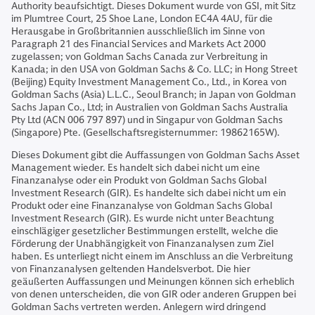
Authority beaufsichtigt. Dieses Dokument wurde von GSI, mit Sitz
im Plumtree Court, 25 Shoe Lane, London EC4A 4AU, für die
Herausgabe in Großbritannien ausschließlich im Sinne von
Paragraph 21 des Financial Services and Markets Act 2000
zugelassen; von Goldman Sachs Canada zur Verbreitung in
Kanada; in den USA von Goldman Sachs & Co. LLC; in Hong Street
(Beijing) Equity Investment Management Co., Ltd., in Korea von
Goldman Sachs (Asia) L.L.C., Seoul Branch; in Japan von Goldman
Sachs Japan Co., Ltd; in Australien von Goldman Sachs Australia
Pty Ltd (ACN 006 797 897) und in Singapur von Goldman Sachs
(Singapore) Pte. (Gesellschaftsregisternummer: 19862165W).
Dieses Dokument gibt die Auffassungen von Goldman Sachs Asset
Management wieder. Es handelt sich dabei nicht um eine
Finanzanalyse oder ein Produkt von Goldman Sachs Global
Investment Research (GIR). Es handelte sich dabei nicht um ein
Produkt oder eine Finanzanalyse von Goldman Sachs Global
Investment Research (GIR). Es wurde nicht unter Beachtung
einschlägiger gesetzlicher Bestimmungen erstellt, welche die
Förderung der Unabhängigkeit von Finanzanalysen zum Ziel
haben. Es unterliegt nicht einem im Anschluss an die Verbreitung
von Finanzanalysen geltenden Handelsverbot. Die hier
geäußerten Auffassungen und Meinungen können sich erheblich
von denen unterscheiden, die von GIR oder anderen Gruppen bei
Goldman Sachs vertreten werden. Anlegern wird dringend