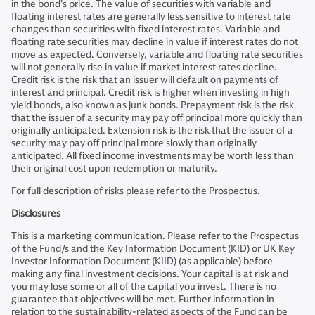
in the bond’s price. The value of securities with variable and
floating interest rates are generally less sensitive to interest rate
changes than securities with fixed interest rates. Variable and
floating rate securities may decline in value if interest rates do not
move as expected. Conversely, variable and floating rate securities
will not generally rise in value if market interest rates decline.
Credit risk is the risk that an issuer will default on payments of
interest and principal. Credit risk is higher when investing in high
yield bonds, also known as junk bonds. Prepayment risk is the risk
that the issuer of a security may pay off principal more quickly than
originally anticipated. Extension risk is the risk that the issuer of a
security may pay off principal more slowly than originally
anticipated. All fixed income investments may be worth less than
their original cost upon redemption or maturity.
For full description of risks please refer to the Prospectus.
Disclosures
This is a marketing communication. Please refer to the Prospectus
of the Fund/s and the Key Information Document (KID) or UK Key
Investor Information Document (KIID) (as applicable) before
making any final investment decisions. Your capital is at risk and
you may lose some or all of the capital you invest. There is no
guarantee that objectives will be met. Further information in
relation to the sustainability-related aspects of the Fund can be