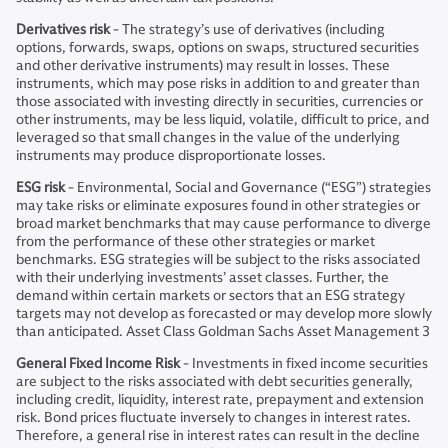
Derivatives risk
- The strategy’s use of derivatives (including
options, forwards, swaps, options on swaps, structured securities
and other derivative instruments) may result in losses. These
instruments, which may pose risks in addition to and greater than
those associated with investing directly in securities, currencies or
other instruments, may be less liquid, volatile, difficult to price, and
leveraged so that small changes in the value of the underlying
instruments may produce disproportionate losses.
ESG risk
- Environmental, Social and Governance (“ESG”) strategies
may take risks or eliminate exposures found in other strategies or
broad market benchmarks that may cause performance to diverge
from the performance of these other strategies or market
benchmarks. ESG strategies will be subject to the risks associated
with their underlying investments’ asset classes. Further, the
demand within certain markets or sectors that an ESG strategy
targets may not develop as forecasted or may develop more slowly
than anticipated. Asset Class Goldman Sachs Asset Management 3
General Fixed Income Risk
- Investments in fixed income securities
are subject to the risks associated with debt securities generally,
including credit, liquidity, interest rate, prepayment and extension
risk. Bond prices fluctuate inversely to changes in interest rates.
Therefore, a general rise in interest rates can result in the decline