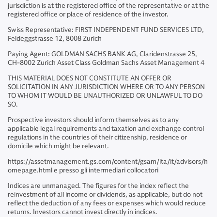
jurisdiction is at the registered office of the representative or at the
registered office or place of residence of the investor.
Swiss Representative: FIRST INDEPENDENT FUND SERVICES LTD,
Feldeggstrasse 12, 8008 Zurich
Paying Agent: GOLDMAN SACHS BANK AG, Claridenstrasse 25,
CH-8002 Zurich Asset Class Goldman Sachs Asset Management 4
THIS MATERIAL DOES NOT CONSTITUTE AN OFFER OR
SOLICITATION IN ANY JURISDICTION WHERE OR TO ANY PERSON
TO WHOM IT WOULD BE UNAUTHORIZED OR UNLAWFUL TO DO
SO.
Prospective investors should inform themselves as to any
applicable legal requirements and taxation and exchange control
regulations in the countries of their citizenship, residence or
domicile which might be relevant.
https://assetmanagement.gs.com/content/gsam/ita/it/advisors/h
omepage.html e presso gli intermediari collocatori
Indices are unmanaged. The figures for the index reflect the
reinvestment of all income or dividends, as applicable, but do not
reflect the deduction of any fees or expenses which would reduce
returns. Investors cannot invest directly in indices.