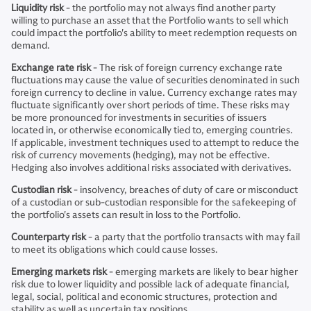
Liquidity risk
- the portfolio may not always find another party
willing to purchase an asset that the Portfolio wants to sell which
could impact the portfolio's ability to meet redemption requests on
demand.
Exchange rate risk
- The risk of foreign currency exchange rate
fluctuations may cause the value of securities denominated in such
foreign currency to decline in value. Currency exchange rates may
fluctuate significantly over short periods of time. These risks may
be more pronounced for investments in securities of issuers
located in, or otherwise economically tied to, emerging countries.
If applicable, investment techniques used to attempt to reduce the
risk of currency movements (hedging), may not be effective.
Hedging also involves additional risks associated with derivatives.
Custodian risk
- insolvency, breaches of duty of care or misconduct
of a custodian or sub-custodian responsible for the safekeeping of
the portfolio's assets can result in loss to the Portfolio.
Counterparty risk
- a party that the portfolio transacts with may fail
to meet its obligations which could cause losses.
Emerging markets risk
- emerging markets are likely to bear higher
risk due to lower liquidity and possible lack of adequate financial,
legal, social, political and economic structures, protection and
stability as well as uncertain tax positions.