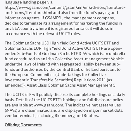
language landing page via
https://www.gsam.com/content/gsam/ain/en/advisors/literature-
and-forms/literature.html and also from the fund’s paying and
information agents. If GSAMFSL, the management company,
decides to terminate its arrangement for marketing the fund/s in
any EEA country where it is registered for sale, it will do so in
accordance with the relevant UCITS rules.
The Goldman Sachs USD High Yield Bond Active UCITS ETF and
Goldman Sachs EUR High Yield Bond Active UCITS ETF are open-
ended Sub-Funds of Goldman Sachs ETF ICAV which is an umbrella
fund constituted as an Irish Collective Asset-management Vehicle
under the laws of Ireland with segregated liability between sub-
funds and authorised by the Central Bank of Ireland pursuant to
the European Communities (Undertakings for Collective
Investment in Transferable Securities) Regulations 2011 (as
amended)). Asset Class Goldman Sachs Asset Management 5
The UCITS ETF will publicly disclose its complete holdings on a daily
basis. Details of the UCITS ETF’s holdings and full disclosure policy
are available at www.gsam.com. The indicative net asset values
(iNAVs) are disseminated and are displayed on major market data
vendor terminals, including Bloomberg and Reuters.
Offering Documents