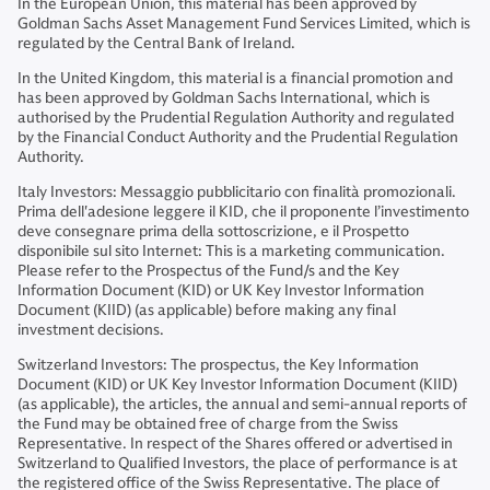
In the European Union, this material has been approved by
Goldman Sachs Asset Management Fund Services Limited, which is
regulated by the Central Bank of Ireland.
In the United Kingdom, this material is a financial promotion and
has been approved by Goldman Sachs International, which is
authorised by the Prudential Regulation Authority and regulated
by the Financial Conduct Authority and the Prudential Regulation
Authority.
Italy Investors: Messaggio pubblicitario con finalità promozionali.
Prima dell'adesione leggere il KID, che il proponente l’investimento
deve consegnare prima della sottoscrizione, e il Prospetto
disponibile sul sito Internet: This is a marketing communication.
Please refer to the Prospectus of the Fund/s and the Key
Information Document (KID) or UK Key Investor Information
Document (KIID) (as applicable) before making any final
investment decisions.
Switzerland Investors: The prospectus, the Key Information
Document (KID) or UK Key Investor Information Document (KIID)
(as applicable), the articles, the annual and semi-annual reports of
the Fund may be obtained free of charge from the Swiss
Representative. In respect of the Shares offered or advertised in
Switzerland to Qualified Investors, the place of performance is at
the registered office of the Swiss Representative. The place of