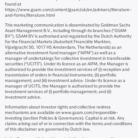
found at
https://www.gsam.com/content/gsam/uk/en/advisers/literature-
and-forms/literature.html
This marketing communication is disseminated by Goldman Sachs
Asset Management B.V., including through its branches (“GSAM
BV”). GSAM BV is authorised and regulated by the Dutch Authority
for the Financial Markets (Autoriteit Financiële Markten,
Vijzelgracht 50, 1017 HS Amsterdam, The Netherlands) as an
alternative investment fund manager (“AIFM”) as well as a
manager of undertakings for collective investment in transferable
securities (“UCITS”). Under its licence as an AIFM, the Manager is
authorized to provide the investment services of (i) reception and
transmission of orders in financial instruments; (ii) portfolio
management; and (iii) investment advice. Under its licence as a
manager of UCITS, the Manager is authorized to provide the
investment services of (i) portfolio management; and (ii)
investment advice.
Information about investor rights and collective redress
mechanisms are available on www.gsam.com/responsible-
investing (section Policies & Governance). Capital is at risk. Any
claims arising out of or in connection with the terms and conditions
of this disclaimer are governed by Dutch law.