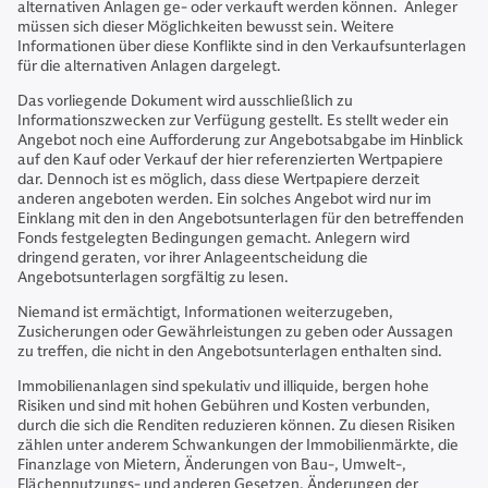
alternativen Anlagen ge- oder verkauft werden können. Anleger
müssen sich dieser Möglichkeiten bewusst sein. Weitere
Informationen über diese Konflikte sind in den Verkaufsunterlagen
für die alternativen Anlagen dargelegt.
Das vorliegende Dokument wird ausschließlich zu
Informationszwecken zur Verfügung gestellt. Es stellt weder ein
Angebot noch eine Aufforderung zur Angebotsabgabe im Hinblick
auf den Kauf oder Verkauf der hier referenzierten Wertpapiere
dar. Dennoch ist es möglich, dass diese Wertpapiere derzeit
anderen angeboten werden. Ein solches Angebot wird nur im
Einklang mit den in den Angebotsunterlagen für den betreffenden
Fonds festgelegten Bedingungen gemacht. Anlegern wird
dringend geraten, vor ihrer Anlageentscheidung die
Angebotsunterlagen sorgfältig zu lesen.
Niemand ist ermächtigt, Informationen weiterzugeben,
Zusicherungen oder Gewährleistungen zu geben oder Aussagen
zu treffen, die nicht in den Angebotsunterlagen enthalten sind.
Immobilienanlagen sind spekulativ und illiquide, bergen hohe
Risiken und sind mit hohen Gebühren und Kosten verbunden,
durch die sich die Renditen reduzieren können. Zu diesen Risiken
zählen unter anderem Schwankungen der Immobilienmärkte, die
Finanzlage von Mietern, Änderungen von Bau-, Umwelt-,
Flächennutzungs- und anderen Gesetzen, Änderungen der