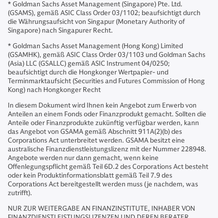
* Goldman Sachs Asset Management (Singapore) Pte. Ltd.
(GSAMS), gemäß ASIC Class Order 03/1102; beaufsichtigt durch
die Währungsaufsicht von Singapur (Monetary Authority of
Singapore) nach Singapurer Recht.
* Goldman Sachs Asset Management (Hong Kong) Limited
(GSAMHK), gemäß ASIC Class Order 03/1103 und Goldman Sachs
(Asia) LLC (GSALLC) gemäß ASIC Instrument 04/0250;
beaufsichtigt durch die Hongkonger Wertpapier- und
Terminmarktaufsicht (Securities and Futures Commission of Hong
Kong) nach Hongkonger Recht
In diesem Dokument wird Ihnen kein Angebot zum Erwerb von
Anteilen an einem Fonds oder Finanzprodukt gemacht. Sollten die
Anteile oder Finanzprodukte zukünftig verfügbar werden, kann
das Angebot von GSAMA gemäß Abschnitt 911A(2)(b) des
Corporations Act unterbreitet werden. GSAMA besitzt eine
australische Finanzdienstleistungslizenz mit der Nummer 228948.
Angebote werden nur dann gemacht, wenn keine
Offenlegungspflicht gemäß Teil 6D.2 des Corporations Act besteht
oder kein Produktinformationsblatt gemäß Teil 7.9 des
Corporations Act bereitgestellt werden muss (je nachdem, was
zutrifft).
NUR ZUR WEITERGABE AN FINANZINSTITUTE, INHABER VON
FINANZDIENSTLEISTUNGSLIZENZEN UND DEREN BERATER.