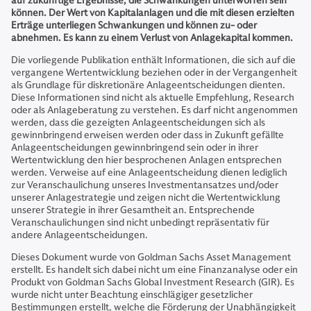
auf zukünftige Ergebnisse, die Schwankungen unterworfen sein
können. Der Wert von Kapitalanlagen und die mit diesen erzielten
Erträge unterliegen Schwankungen und können zu- oder
abnehmen. Es kann zu einem Verlust von Anlagekapital kommen.
Die vorliegende Publikation enthält Informationen, die sich auf die
vergangene Wertentwicklung beziehen oder in der Vergangenheit
als Grundlage für diskretionäre Anlageentscheidungen dienten.
Diese Informationen sind nicht als aktuelle Empfehlung, Research
oder als Anlageberatung zu verstehen. Es darf nicht angenommen
werden, dass die gezeigten Anlageentscheidungen sich als
gewinnbringend erweisen werden oder dass in Zukunft gefällte
Anlageentscheidungen gewinnbringend sein oder in ihrer
Wertentwicklung den hier besprochenen Anlagen entsprechen
werden. Verweise auf eine Anlageentscheidung dienen lediglich
zur Veranschaulichung unseres Investmentansatzes und/oder
unserer Anlagestrategie und zeigen nicht die Wertentwicklung
unserer Strategie in ihrer Gesamtheit an. Entsprechende
Veranschaulichungen sind nicht unbedingt repräsentativ für
andere Anlageentscheidungen.
Dieses Dokument wurde von Goldman Sachs Asset Management
erstellt. Es handelt sich dabei nicht um eine Finanzanalyse oder ein
Produkt von Goldman Sachs Global Investment Research (GIR). Es
wurde nicht unter Beachtung einschlägiger gesetzlicher
Bestimmungen erstellt, welche die Förderung der Unabhängigkeit