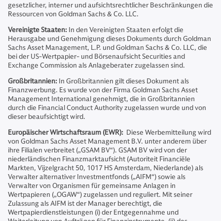
gesetzlicher, interner und aufsichtsrechtlicher Beschränkungen die
Ressourcen von Goldman Sachs & Co. LLC.
Vereinigte Staaten:
In den Vereinigten Staaten erfolgt die
Herausgabe und Genehmigung dieses Dokuments durch Goldman
Sachs Asset Management, L.P. und Goldman Sachs & Co. LLC, die
bei der US-Wertpapier- und Börsenaufsicht Securities and
Exchange Commission als Anlageberater zugelassen sind.
Großbritannien:
In Großbritannien gilt dieses Dokument als
Finanzwerbung. Es wurde von der Firma Goldman Sachs Asset
Management International genehmigt, die in Großbritannien
durch die Financial Conduct Authority zugelassen wurde und von
dieser beaufsichtigt wird.
Europäischer Wirtschaftsraum (EWR):
Diese Werbemitteilung wird
von Goldman Sachs Asset Management B.V. unter anderem über
ihre Filialen verbreitet („GSAM BV“). GSAM BV wird von der
niederländischen Finanzmarktaufsicht (Autoriteit Financiële
Markten, Vijzelgracht 50, 1017 HS Amsterdam, Niederlande) als
Verwalter alternativer Investmentfonds („AIFM“) sowie als
Verwalter von Organismen für gemeinsame Anlagen in
Wertpapieren („OGAW“) zugelassen und reguliert. Mit seiner
Zulassung als AIFM ist der Manager berechtigt, die
Wertpapierdienstleistungen (i) der Entgegennahme und