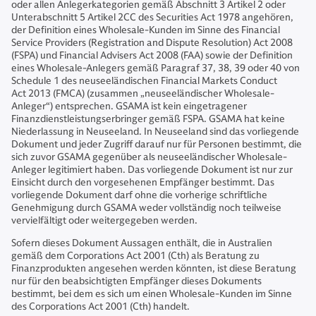
oder allen Anlegerkategorien gemäß Abschnitt 3 Artikel 2 oder
Unterabschnitt 5 Artikel 2CC des Securities Act 1978 angehören,
der Definition eines Wholesale-Kunden im Sinne des Financial
Service Providers (Registration and Dispute Resolution) Act 2008
(FSPA) und Financial Advisers Act 2008 (FAA) sowie der Definition
eines Wholesale-Anlegers gemäß Paragraf 37, 38, 39 oder 40 von
Schedule 1 des neuseeländischen Financial Markets Conduct
Act 2013 (FMCA) (zusammen „neuseeländischer Wholesale-
Anleger“) entsprechen. GSAMA ist kein eingetragener
Finanzdienstleistungserbringer gemäß FSPA. GSAMA hat keine
Niederlassung in Neuseeland. In Neuseeland sind das vorliegende
Dokument und jeder Zugriff darauf nur für Personen bestimmt, die
sich zuvor GSAMA gegenüber als neuseeländischer Wholesale-
Anleger legitimiert haben. Das vorliegende Dokument ist nur zur
Einsicht durch den vorgesehenen Empfänger bestimmt. Das
vorliegende Dokument darf ohne die vorherige schriftliche
Genehmigung durch GSAMA weder vollständig noch teilweise
vervielfältigt oder weitergegeben werden.
Sofern dieses Dokument Aussagen enthält, die in Australien
gemäß dem Corporations Act 2001 (Cth) als Beratung zu
Finanzprodukten angesehen werden könnten, ist diese Beratung
nur für den beabsichtigten Empfänger dieses Dokuments
bestimmt, bei dem es sich um einen Wholesale-Kunden im Sinne
des Corporations Act 2001 (Cth) handelt.