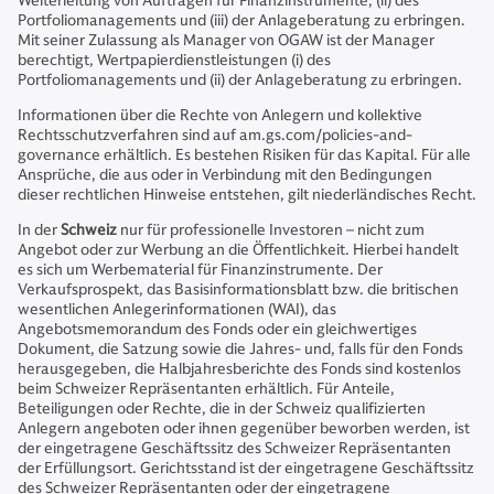
Weiterleitung von Aufträgen für Finanzinstrumente, (ii) des
Portfoliomanagements und (iii) der Anlageberatung zu erbringen.
Mit seiner Zulassung als Manager von OGAW ist der Manager
berechtigt, Wertpapierdienstleistungen (i) des
Portfoliomanagements und (ii) der Anlageberatung zu erbringen.
Informationen über die Rechte von Anlegern und kollektive
Rechtsschutzverfahren sind auf am.gs.com/policies-and-
governance erhältlich. Es bestehen Risiken für das Kapital. Für alle
Ansprüche, die aus oder in Verbindung mit den Bedingungen
dieser rechtlichen Hinweise entstehen, gilt niederländisches Recht.
In der
Schweiz
nur für professionelle Investoren – nicht zum
Angebot oder zur Werbung an die Öffentlichkeit. Hierbei handelt
es sich um Werbematerial für Finanzinstrumente. Der
Verkaufsprospekt, das Basisinformationsblatt bzw. die britischen
wesentlichen Anlegerinformationen (WAI), das
Angebotsmemorandum des Fonds oder ein gleichwertiges
Dokument, die Satzung sowie die Jahres- und, falls für den Fonds
herausgegeben, die Halbjahresberichte des Fonds sind kostenlos
beim Schweizer Repräsentanten erhältlich. Für Anteile,
Beteiligungen oder Rechte, die in der Schweiz qualifizierten
Anlegern angeboten oder ihnen gegenüber beworben werden, ist
der eingetragene Geschäftssitz des Schweizer Repräsentanten
der Erfüllungsort. Gerichtsstand ist der eingetragene Geschäftssitz
des Schweizer Repräsentanten oder der eingetragene