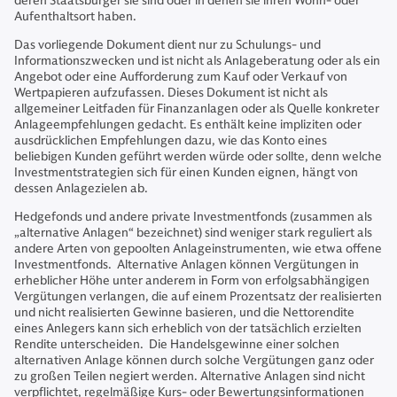
deren Staatsbürger sie sind oder in denen sie ihren Wohn- oder
Aufenthaltsort haben.
Das vorliegende Dokument dient nur zu Schulungs- und
Informationszwecken und ist nicht als Anlageberatung oder als ein
Angebot oder eine Aufforderung zum Kauf oder Verkauf von
Wertpapieren aufzufassen. Dieses Dokument ist nicht als
allgemeiner Leitfaden für Finanzanlagen oder als Quelle konkreter
Anlageempfehlungen gedacht. Es enthält keine impliziten oder
ausdrücklichen Empfehlungen dazu, wie das Konto eines
beliebigen Kunden geführt werden würde oder sollte, denn welche
Investmentstrategien sich für einen Kunden eignen, hängt von
dessen Anlagezielen ab.
Hedgefonds und andere private Investmentfonds (zusammen als
„alternative Anlagen“ bezeichnet) sind weniger stark reguliert als
andere Arten von gepoolten Anlageinstrumenten, wie etwa offene
Investmentfonds. Alternative Anlagen können Vergütungen in
erheblicher Höhe unter anderem in Form von erfolgsabhängigen
Vergütungen verlangen, die auf einem Prozentsatz der realisierten
und nicht realisierten Gewinne basieren, und die Nettorendite
eines Anlegers kann sich erheblich von der tatsächlich erzielten
Rendite unterscheiden. Die Handelsgewinne einer solchen
alternativen Anlage können durch solche Vergütungen ganz oder
zu großen Teilen negiert werden. Alternative Anlagen sind nicht
verpflichtet, regelmäßige Kurs- oder Bewertungsinformationen