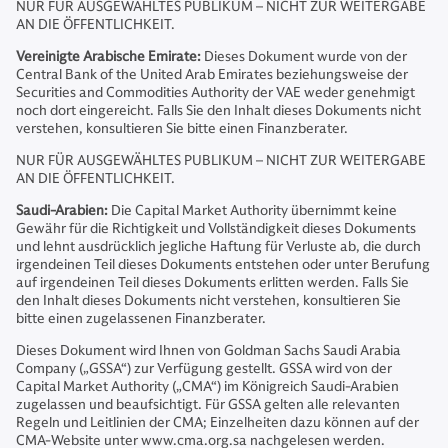
NUR FÜR AUSGEWÄHLTES PUBLIKUM – NICHT ZUR WEITERGABE
AN DIE ÖFFENTLICHKEIT.
Vereinigte Arabische Emirate:
Dieses Dokument wurde von der
Central Bank of the United Arab Emirates beziehungsweise der
Securities and Commodities Authority der VAE weder genehmigt
noch dort eingereicht. Falls Sie den Inhalt dieses Dokuments nicht
verstehen, konsultieren Sie bitte einen Finanzberater.
NUR FÜR AUSGEWÄHLTES PUBLIKUM – NICHT ZUR WEITERGABE
AN DIE ÖFFENTLICHKEIT.
Saudi-Arabien:
Die Capital Market Authority übernimmt keine
Gewähr für die Richtigkeit und Vollständigkeit dieses Dokuments
und lehnt ausdrücklich jegliche Haftung für Verluste ab, die durch
irgendeinen Teil dieses Dokuments entstehen oder unter Berufung
auf irgendeinen Teil dieses Dokuments erlitten werden. Falls Sie
den Inhalt dieses Dokuments nicht verstehen, konsultieren Sie
bitte einen zugelassenen Finanzberater.
Dieses Dokument wird Ihnen von Goldman Sachs Saudi Arabia
Company („GSSA“) zur Verfügung gestellt. GSSA wird von der
Capital Market Authority („CMA“) im Königreich Saudi-Arabien
zugelassen und beaufsichtigt. Für GSSA gelten alle relevanten
Regeln und Leitlinien der CMA; Einzelheiten dazu können auf der
CMA-Website unter www.cma.org.sa nachgelesen werden.