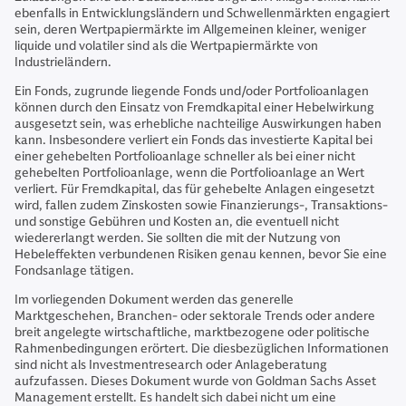
ebenfalls in Entwicklungsländern und Schwellenmärkten engagiert
sein, deren Wertpapiermärkte im Allgemeinen kleiner, weniger
liquide und volatiler sind als die Wertpapiermärkte von
Industrieländern.
Ein Fonds, zugrunde liegende Fonds und/oder Portfolioanlagen
können durch den Einsatz von Fremdkapital einer Hebelwirkung
ausgesetzt sein, was erhebliche nachteilige Auswirkungen haben
kann. Insbesondere verliert ein Fonds das investierte Kapital bei
einer gehebelten Portfolioanlage schneller als bei einer nicht
gehebelten Portfolioanlage, wenn die Portfolioanlage an Wert
verliert. Für Fremdkapital, das für gehebelte Anlagen eingesetzt
wird, fallen zudem Zinskosten sowie Finanzierungs-, Transaktions-
und sonstige Gebühren und Kosten an, die eventuell nicht
wiedererlangt werden. Sie sollten die mit der Nutzung von
Hebeleffekten verbundenen Risiken genau kennen, bevor Sie eine
Fondsanlage tätigen.
Im vorliegenden Dokument werden das generelle
Marktgeschehen, Branchen- oder sektorale Trends oder andere
breit angelegte wirtschaftliche, marktbezogene oder politische
Rahmenbedingungen erörtert. Die diesbezüglichen Informationen
sind nicht als Investmentresearch oder Anlageberatung
aufzufassen. Dieses Dokument wurde von Goldman Sachs Asset
Management erstellt. Es handelt sich dabei nicht um eine