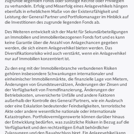
zugrunde liegenden Fonds oder sonstige Rechte oder Privilegien
zu verhandeln. Erfolg und Misserfolg eines Anlagevehikels hängen
ebenfalls in erheblichem Maße von der Existenzfähigkeit und
Leistung der General Partner und Portfoliomanager im Hinblick auf
die Investitionen des zugrunde liegenden Fonds ab.
Des Weiteren entwickelt sich der Markt für Sekundärbeteiligungen
an Immobilien und immobilienbezogenen Fonds fort und es kann
keine Garantie über die Anzahl von Anlagechancen gegeben
werden, die sich einem Anlagevehikel bieten werden. Das
Diversifikationsrisiko wird auch verstärkt, wenn ein Anlagevehikel
nur auf Immobilien konzentriert ist.
Zu den eng mit der Immobilienbranche verbundenen Risiken
gehören insbesondere Schwankungen internationaler und
einheimischer Immobilienmärkte, die finanzielle Lage von Mietern,
Änderungen von Grundsteuersätzen, Änderungen der Zinsen und
der Verfügbarkeit von Fremdfinanzierung, Änderungen der
Betriebskosten, unversicherte Unfälle und andere Faktoren
außerhalb der Kontrolle des General Partners, wie ein Ausbruch
oder eine Eskalation bedeutender Feindseligkeiten, terroristische
Akte oder andere wesentliche nationale oder internationale
Katastrophen. Portfoliovermögenswerte können darüber hinaus
der Entwicklung bedürfen, was zusätzliche Risiken in Bezug auf die
Verfügbarkeit und den rechtzeitigen Erhalt behördlicher
Zulassungen und den Bauabschluss birgt. Ein Anlagevehikel kann