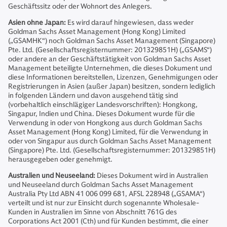
Geschäftssitz oder der Wohnort des Anlegers.
Asien ohne Japan:
Es wird darauf hingewiesen, dass weder
Goldman Sachs Asset Management (Hong Kong) Limited
(„GSAMHK“) noch Goldman Sachs Asset Management (Singapore)
Pte. Ltd. (Gesellschaftsregisternummer: 201329851H) („GSAMS“)
oder andere an der Geschäftstätigkeit von Goldman Sachs Asset
Management beteiligte Unternehmen, die dieses Dokument und
diese Informationen bereitstellen, Lizenzen, Genehmigungen oder
Registrierungen in Asien (außer Japan) besitzen, sondern lediglich
in folgenden Ländern und davon ausgehend tätig sind
(vorbehaltlich einschlägiger Landesvorschriften): Hongkong,
Singapur, Indien und China. Dieses Dokument wurde für die
Verwendung in oder von Hongkong aus durch Goldman Sachs
Asset Management (Hong Kong) Limited, für die Verwendung in
oder von Singapur aus durch Goldman Sachs Asset Management
(Singapore) Pte. Ltd. (Gesellschaftsregisternummer: 201329851H)
herausgegeben oder genehmigt.
Australien und Neuseeland:
Dieses Dokument wird in Australien
und Neuseeland durch Goldman Sachs Asset Management
Australia Pty Ltd ABN 41 006 099 681, AFSL 228948 („GSAMA“)
verteilt und ist nur zur Einsicht durch sogenannte Wholesale-
Kunden in Australien im Sinne von Abschnitt 761G des
Corporations Act 2001 (Cth) und für Kunden bestimmt, die einer