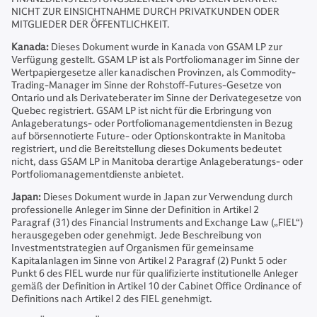
NICHT ZUR EINSICHTNAHME DURCH PRIVATKUNDEN ODER
MITGLIEDER DER ÖFFENTLICHKEIT.
Kanada:
Dieses Dokument wurde in Kanada von GSAM LP zur
Verfügung gestellt. GSAM LP ist als Portfoliomanager im Sinne der
Wertpapiergesetze aller kanadischen Provinzen, als Commodity-
Trading-Manager im Sinne der Rohstoff-Futures-Gesetze von
Ontario und als Derivateberater im Sinne der Derivategesetze von
Quebec registriert. GSAM LP ist nicht für die Erbringung von
Anlageberatungs- oder Portfoliomanagementdiensten in Bezug
auf börsennotierte Future- oder Optionskontrakte in Manitoba
registriert, und die Bereitstellung dieses Dokuments bedeutet
nicht, dass GSAM LP in Manitoba derartige Anlageberatungs- oder
Portfoliomanagementdienste anbietet.
Japan:
Dieses Dokument wurde in Japan zur Verwendung durch
professionelle Anleger im Sinne der Definition in Artikel 2
Paragraf (31) des Financial Instruments and Exchange Law („FIEL“)
herausgegeben oder genehmigt. Jede Beschreibung von
Investmentstrategien auf Organismen für gemeinsame
Kapitalanlagen im Sinne von Artikel 2 Paragraf (2) Punkt 5 oder
Punkt 6 des FIEL wurde nur für qualifizierte institutionelle Anleger
gemäß der Definition in Artikel 10 der Cabinet Office Ordinance of
Definitions nach Artikel 2 des FIEL genehmigt.