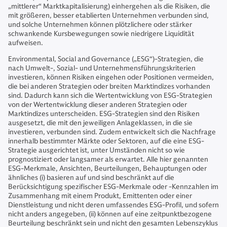
„mittlerer“ Marktkapitalisierung) einhergehen als die Risiken, die
mit größeren, besser etablierten Unternehmen verbunden sind,
und solche Unternehmen können plötzlichere oder stärker
schwankende Kursbewegungen sowie niedrigere Liquidität
aufweisen.
Environmental, Social and Governance („ESG“)-Strategien, die
nach Umwelt-, Sozial- und Unternehmensführungskriterien
investieren, können Risiken eingehen oder Positionen vermeiden,
die bei anderen Strategien oder breiten Marktindizes vorhanden
sind. Dadurch kann sich die Wertentwicklung von ESG-Strategien
von der Wertentwicklung dieser anderen Strategien oder
Marktindizes unterscheiden. ESG-Strategien sind den Risiken
ausgesetzt, die mit den jeweiligen Anlageklassen, in die sie
investieren, verbunden sind. Zudem entwickelt sich die Nachfrage
innerhalb bestimmter Märkte oder Sektoren, auf die eine ESG-
Strategie ausgerichtet ist, unter Umständen nicht so wie
prognostiziert oder langsamer als erwartet. Alle hier genannten
ESG-Merkmale, Ansichten, Beurteilungen, Behauptungen oder
ähnliches (i) basieren auf und sind beschränkt auf die
Berücksichtigung spezifischer ESG-Merkmale oder -Kennzahlen im
Zusammenhang mit einem Produkt, Emittenten oder einer
Dienstleistung und nicht deren umfassendes ESG-Profil, und sofern
nicht anders angegeben, (ii) können auf eine zeitpunktbezogene
Beurteilung beschränkt sein und nicht den gesamten Lebenszyklus