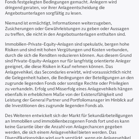
Fonds festgelegten Bedingungen gemacht. Anlegern wird
dringend geraten, vor ihrer Anlageentscheidung die
Angebotsunterlagen sorgfältig zu lesen.
Niemand ist ermächtigt, Informationen weiterzugeben,
Zusicherungen oder Gewährleistungen zu geben oder Aussagen
zu treffen, die nicht in den Angebotsunterlagen enthalten sind.
Immobilien-Private-Equity-Anlagen sind spekulativ, bergen hohe
Risiken und sind mit hohen Vergütungen und Kosten verbunden,
durch die sich die Renditen reduzieren können. Aus diesem Grund
sind Private-Equity-Anlagen nur für langfristig orientierte Anleger
geeignet, die diese Risiken in Kauf nehmen können. Das
Anlagevehikel, das Secondaries erwirbt, wird voraussichtlich nicht
die Gelegenheit haben, die Bedingungen der Beteiligungen an den
zugrunde liegenden Fonds oder sonstige Rechte oder Privilegien
zu verhandeln. Erfolg und Misserfolg eines Anlagevehikels hängen
ebenfalls in erheblichem Maße von der Existenzfähigkeit und
Leistung der General Partner und Portfoliomanager im Hinblick auf
die Investitionen des zugrunde liegenden Fonds ab.
Des Weiteren entwickelt sich der Markt für Sekundärbeteiligungen
an Immobilien und immobilienbezogenen Fonds fort und es kann
keine Garantie über die Anzahl von Anlagechancen gegeben
werden, die sich einem Anlagevehikel bieten werden. Das
Diversifikationsrisiko wird auch verstärkt, wenn ein Anlagevehikel