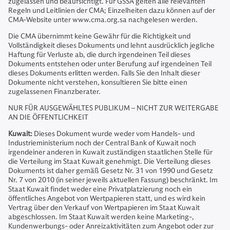
zugelassen und beaufsichtigt. Für GSSA gelten alle relevanten
Regeln und Leitlinien der CMA; Einzelheiten dazu können auf der
CMA-Website unter www.cma.org.sa nachgelesen werden.
Die CMA übernimmt keine Gewähr für die Richtigkeit und
Vollständigkeit dieses Dokuments und lehnt ausdrücklich jegliche
Haftung für Verluste ab, die durch irgendeinen Teil dieses
Dokuments entstehen oder unter Berufung auf irgendeinen Teil
dieses Dokuments erlitten werden. Falls Sie den Inhalt dieser
Dokumente nicht verstehen, konsultieren Sie bitte einen
zugelassenen Finanzberater.
NUR FÜR AUSGEWÄHLTES PUBLIKUM – NICHT ZUR WEITERGABE
AN DIE ÖFFENTLICHKEIT
Kuwait:
Dieses Dokument wurde weder vom Handels- und
Industrieministerium noch der Central Bank of Kuwait noch
irgendeiner anderen in Kuwait zuständigen staatlichen Stelle für
die Verteilung im Staat Kuwait genehmigt. Die Verteilung dieses
Dokuments ist daher gemäß Gesetz Nr. 31 von 1990 und Gesetz
Nr. 7 von 2010 (in seiner jeweils aktuellen Fassung) beschränkt. Im
Staat Kuwait findet weder eine Privatplatzierung noch ein
öffentliches Angebot von Wertpapieren statt, und es wird kein
Vertrag über den Verkauf von Wertpapieren im Staat Kuwait
abgeschlossen. Im Staat Kuwait werden keine Marketing-,
Kundenwerbungs- oder Anreizaktivitäten zum Angebot oder zur