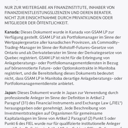
NUR ZUR WEITERGABE AN FINANZINSTITUTE, INHABER VON
FINANZDIENSTLEISTUNGSLIZENZEN UND DEREN BERATER.
NICHT ZUR EINSICHTNAHME DURCH PRIVATKUNDEN ODER
MITGLIEDER DER ÖFFENTLICHKEIT.
Kanada:
Dieses Dokument wurde in Kanada von GSAM LP zur
Verfügung gestellt. GSAM LP ist als Portfoliomanager im Sinne der
Wertpapiergesetze aller kanadischen Provinzen, als Commodity-
Trading-Manager im Sinne der Rohstoff-Futures-Gesetze von
Ontario und als Derivateberater im Sinne der Derivategesetze von
Quebec registriert. GSAM LP ist nicht für die Erbringung von
Anlageberatungs- oder Portfoliomanagementdiensten in Bezug
auf börsennotierte Future- oder Optionskontrakte in Manitoba
registriert, und die Bereitstellung dieses Dokuments bedeutet
nicht, dass GSAM LP in Manitoba derartige Anlageberatungs- oder
Portfoliomanagementdienste anbietet.
Japan:
Dieses Dokument wurde in Japan zur Verwendung durch
professionelle Anleger im Sinne der Definition in Artikel 2
Paragraf (31) des Financial Instruments and Exchange Law („FIEL“)
herausgegeben oder genehmigt. Jede Beschreibung von
Investmentstrategien auf Organismen für gemeinsame
Kapitalanlagen im Sinne von Artikel 2 Paragraf (2) Punkt 5 oder
Punkt 6 des FIEL wurde nur für qualifizierte institutionelle Anleger