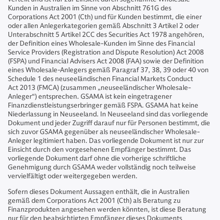
Kunden in Australien im Sinne von Abschnitt 761G des
Corporations Act 2001 (Cth) und für Kunden bestimmt, die einer
oder allen Anlegerkategorien gemäß Abschnitt 3 Artikel 2 oder
Unterabschnitt 5 Artikel 2CC des Securities Act 1978 angehören,
der Definition eines Wholesale-Kunden im Sinne des Financial
Service Providers (Registration and Dispute Resolution) Act 2008
(FSPA) und Financial Advisers Act 2008 (FAA) sowie der Definition
eines Wholesale-Anlegers gemäß Paragraf 37, 38, 39 oder 40 von
Schedule 1 des neuseeländischen Financial Markets Conduct
Act 2013 (FMCA) (zusammen „neuseeländischer Wholesale-
Anleger“) entsprechen. GSAMA ist kein eingetragener
Finanzdienstleistungserbringer gemäß FSPA. GSAMA hat keine
Niederlassung in Neuseeland. In Neuseeland sind das vorliegende
Dokument und jeder Zugriff darauf nur für Personen bestimmt, die
sich zuvor GSAMA gegenüber als neuseeländischer Wholesale-
Anleger legitimiert haben. Das vorliegende Dokument ist nur zur
Einsicht durch den vorgesehenen Empfänger bestimmt. Das
vorliegende Dokument darf ohne die vorherige schriftliche
Genehmigung durch GSAMA weder vollständig noch teilweise
vervielfältigt oder weitergegeben werden.
Sofern dieses Dokument Aussagen enthält, die in Australien
gemäß dem Corporations Act 2001 (Cth) als Beratung zu
Finanzprodukten angesehen werden könnten, ist diese Beratung
nur für den beabsichtigten Empfänger dieses Dokuments