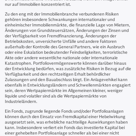
nur auf Immobilien konzentriert ist.
Zu den eng mit der Immobilienbranche verbundenen Risiken
gehören insbesondere Schwankungen internationaler und
einheimischer Immobilienmärkte, die finanzielle Lage von Mietern,
Änderungen von Grundsteuersätzen, Änderungen der Zinsen und
der Verfügbarkeit von Fremdfinanzierung, Änderungen der
Betriebskosten, unversicherte Unfälle und andere Faktoren
außerhalb der Kontrolle des General Partners, wie ein Ausbruch
oder eine Eskalation bedeutender Feindseligkeiten, terroristische
Akte oder andere wesentliche nationale oder internationale
Katastrophen. Portfoliovermögenswerte können darüber hinaus
der Entwicklung bedürfen, was zusätzliche Risiken in Bezug auf die
Verfügbarkeit und den rechtzeitigen Erhalt behördlicher
Zulassungen und den Bauabschluss birgt. Ein Anlagevehikel kann
ebenfalls in Entwicklungsländern und Schwellenmärkten engagiert
sein, deren Wertpapiermärkte im Allgemeinen kleiner, weniger
liquide und volatiler sind als die Wertpapiermärkte von
Industrieländern.
Ein Fonds, zugrunde liegende Fonds und/oder Portfolioanlagen
können durch den Einsatz von Fremdkapital einer Hebelwirkung
ausgesetzt sein, was erhebliche nachteilige Auswirkungen haben
kann. Insbesondere verliert ein Fonds das investierte Kapital bei
einer gehebelten Portfolioanlage schneller als bei einer nicht