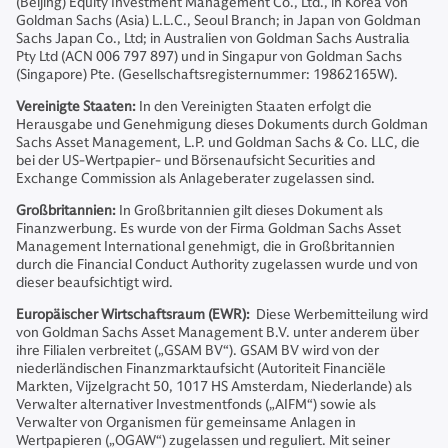
(Beijing) Equity Investment Management Co., Ltd., in Korea von
Goldman Sachs (Asia) L.L.C., Seoul Branch; in Japan von Goldman
Sachs Japan Co., Ltd; in Australien von Goldman Sachs Australia
Pty Ltd (ACN 006 797 897) und in Singapur von Goldman Sachs
(Singapore) Pte. (Gesellschaftsregisternummer: 19862165W).
Vereinigte Staaten:
In den Vereinigten Staaten erfolgt die
Herausgabe und Genehmigung dieses Dokuments durch Goldman
Sachs Asset Management, L.P. und Goldman Sachs & Co. LLC, die
bei der US-Wertpapier- und Börsenaufsicht Securities and
Exchange Commission als Anlageberater zugelassen sind.
Großbritannien:
In Großbritannien gilt dieses Dokument als
Finanzwerbung. Es wurde von der Firma Goldman Sachs Asset
Management International genehmigt, die in Großbritannien
durch die Financial Conduct Authority zugelassen wurde und von
dieser beaufsichtigt wird.
Europäischer Wirtschaftsraum (EWR):
Diese Werbemitteilung wird
von Goldman Sachs Asset Management B.V. unter anderem über
ihre Filialen verbreitet („GSAM BV“). GSAM BV wird von der
niederländischen Finanzmarktaufsicht (Autoriteit Financiële
Markten, Vijzelgracht 50, 1017 HS Amsterdam, Niederlande) als
Verwalter alternativer Investmentfonds („AIFM“) sowie als
Verwalter von Organismen für gemeinsame Anlagen in
Wertpapieren („OGAW“) zugelassen und reguliert. Mit seiner