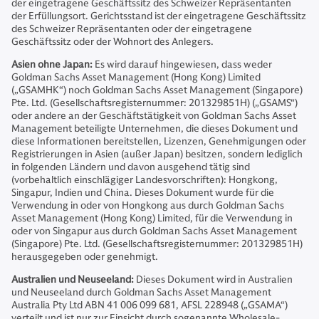
der eingetragene Geschäftssitz des Schweizer Repräsentanten
der Erfüllungsort. Gerichtsstand ist der eingetragene Geschäftssitz
des Schweizer Repräsentanten oder der eingetragene
Geschäftssitz oder der Wohnort des Anlegers.
Asien ohne Japan:
Es wird darauf hingewiesen, dass weder
Goldman Sachs Asset Management (Hong Kong) Limited
(„GSAMHK“) noch Goldman Sachs Asset Management (Singapore)
Pte. Ltd. (Gesellschaftsregisternummer: 201329851H) („GSAMS“)
oder andere an der Geschäftstätigkeit von Goldman Sachs Asset
Management beteiligte Unternehmen, die dieses Dokument und
diese Informationen bereitstellen, Lizenzen, Genehmigungen oder
Registrierungen in Asien (außer Japan) besitzen, sondern lediglich
in folgenden Ländern und davon ausgehend tätig sind
(vorbehaltlich einschlägiger Landesvorschriften): Hongkong,
Singapur, Indien und China. Dieses Dokument wurde für die
Verwendung in oder von Hongkong aus durch Goldman Sachs
Asset Management (Hong Kong) Limited, für die Verwendung in
oder von Singapur aus durch Goldman Sachs Asset Management
(Singapore) Pte. Ltd. (Gesellschaftsregisternummer: 201329851H)
herausgegeben oder genehmigt.
Australien und Neuseeland:
Dieses Dokument wird in Australien
und Neuseeland durch Goldman Sachs Asset Management
Australia Pty Ltd ABN 41 006 099 681, AFSL 228948 („GSAMA“)
verteilt und ist nur zur Einsicht durch sogenannte Wholesale-