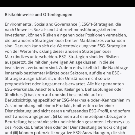
Risikohinweise und Offenlegungen
Environmental, Social and Governance („ESG“)-Strategien, die
nach Umwelt-, Sozial- und Unternehmensführungskriterien
investieren, können Risiken eingehen oder Positionen vermeiden,
die bei anderen Strategien oder breiten Marktindizes vorhanden
sind. Dadurch kann sich die Wertentwicklung von ESG-Strategien
von der Wertentwicklung dieser anderen Strategien oder
Marktindizes unterscheiden. ESG-Strategien sind den Risiken
ausgesetzt, die mit den jeweiligen Anlageklassen, in die sie
investieren, verbunden sind. Zudem entwickelt sich die Nachfrage
innerhalb bestimmter Märkte oder Sektoren, auf die eine ESG-
Strategie ausgerichtet ist, unter Umständen nicht so wie
prognostiziert oder langsamer als erwartet. Alle hier genannten
ESG-Merkmale, Ansichten, Beurteilungen, Behauptungen oder
ähnliches (i) basieren auf und sind beschränkt auf die
Berücksichtigung spezifischer ESG-Merkmale oder -Kennzahlen im
Zusammenhang mit einem Produkt, Emittenten oder einer
Dienstleistung und nicht deren umfassendes ESG-Profil, und sofern
nicht anders angegeben, (ii) können auf eine zeitpunktbezogene
Beurteilung beschränkt sein und nicht den gesamten Lebenszyklus
des Produkts, Emittenten oder der Dienstleistung berücksichtigen
und (iii) können potenzielle negative ESG-Auswirkungen, die sich