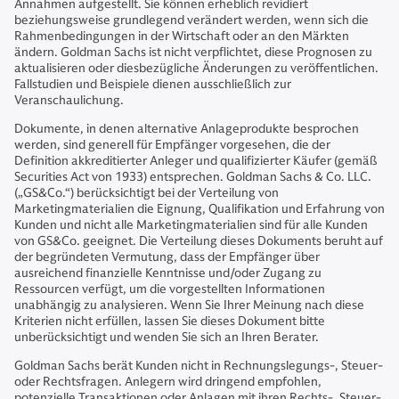
Annahmen aufgestellt. Sie können erheblich revidiert
beziehungsweise grundlegend verändert werden, wenn sich die
Rahmenbedingungen in der Wirtschaft oder an den Märkten
ändern. Goldman Sachs ist nicht verpflichtet, diese Prognosen zu
aktualisieren oder diesbezügliche Änderungen zu veröffentlichen.
Fallstudien und Beispiele dienen ausschließlich zur
Veranschaulichung.
Dokumente, in denen alternative Anlageprodukte besprochen
werden, sind generell für Empfänger vorgesehen, die der
Definition akkreditierter Anleger und qualifizierter Käufer (gemäß
Securities Act von 1933) entsprechen. Goldman Sachs & Co. LLC.
(„GS&Co.“) berücksichtigt bei der Verteilung von
Marketingmaterialien die Eignung, Qualifikation und Erfahrung von
Kunden und nicht alle Marketingmaterialien sind für alle Kunden
von GS&Co. geeignet. Die Verteilung dieses Dokuments beruht auf
der begründeten Vermutung, dass der Empfänger über
ausreichend finanzielle Kenntnisse und/oder Zugang zu
Ressourcen verfügt, um die vorgestellten Informationen
unabhängig zu analysieren. Wenn Sie Ihrer Meinung nach diese
Kriterien nicht erfüllen, lassen Sie dieses Dokument bitte
unberücksichtigt und wenden Sie sich an Ihren Berater.
Goldman Sachs berät Kunden nicht in Rechnungslegungs-, Steuer-
oder Rechtsfragen. Anlegern wird dringend empfohlen,
potenzielle Transaktionen oder Anlagen mit ihren Rechts-, Steuer-