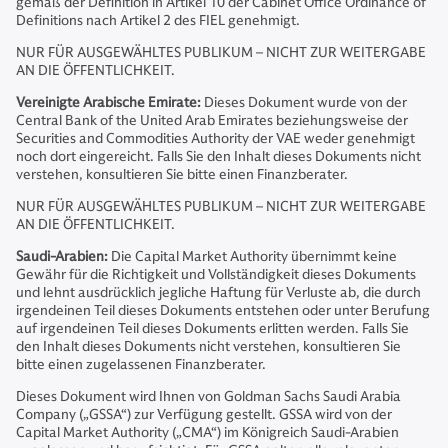
gemäß der Definition in Artikel 10 der Cabinet Office Ordinance of
Definitions nach Artikel 2 des FIEL genehmigt.
NUR FÜR AUSGEWÄHLTES PUBLIKUM – NICHT ZUR WEITERGABE
AN DIE ÖFFENTLICHKEIT.
Vereinigte Arabische Emirate:
Dieses Dokument wurde von der
Central Bank of the United Arab Emirates beziehungsweise der
Securities and Commodities Authority der VAE weder genehmigt
noch dort eingereicht. Falls Sie den Inhalt dieses Dokuments nicht
verstehen, konsultieren Sie bitte einen Finanzberater.
NUR FÜR AUSGEWÄHLTES PUBLIKUM – NICHT ZUR WEITERGABE
AN DIE ÖFFENTLICHKEIT.
Saudi-Arabien:
Die Capital Market Authority übernimmt keine
Gewähr für die Richtigkeit und Vollständigkeit dieses Dokuments
und lehnt ausdrücklich jegliche Haftung für Verluste ab, die durch
irgendeinen Teil dieses Dokuments entstehen oder unter Berufung
auf irgendeinen Teil dieses Dokuments erlitten werden. Falls Sie
den Inhalt dieses Dokuments nicht verstehen, konsultieren Sie
bitte einen zugelassenen Finanzberater.
Dieses Dokument wird Ihnen von Goldman Sachs Saudi Arabia
Company („GSSA“) zur Verfügung gestellt. GSSA wird von der
Capital Market Authority („CMA“) im Königreich Saudi-Arabien