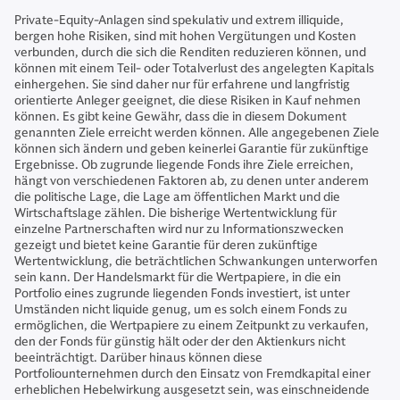
Private-Equity-Anlagen sind spekulativ und extrem illiquide,
bergen hohe Risiken, sind mit hohen Vergütungen und Kosten
verbunden, durch die sich die Renditen reduzieren können, und
können mit einem Teil- oder Totalverlust des angelegten Kapitals
einhergehen. Sie sind daher nur für erfahrene und langfristig
orientierte Anleger geeignet, die diese Risiken in Kauf nehmen
können. Es gibt keine Gewähr, dass die in diesem Dokument
genannten Ziele erreicht werden können. Alle angegebenen Ziele
können sich ändern und geben keinerlei Garantie für zukünftige
Ergebnisse. Ob zugrunde liegende Fonds ihre Ziele erreichen,
hängt von verschiedenen Faktoren ab, zu denen unter anderem
die politische Lage, die Lage am öffentlichen Markt und die
Wirtschaftslage zählen. Die bisherige Wertentwicklung für
einzelne Partnerschaften wird nur zu Informationszwecken
gezeigt und bietet keine Garantie für deren zukünftige
Wertentwicklung, die beträchtlichen Schwankungen unterworfen
sein kann. Der Handelsmarkt für die Wertpapiere, in die ein
Portfolio eines zugrunde liegenden Fonds investiert, ist unter
Umständen nicht liquide genug, um es solch einem Fonds zu
ermöglichen, die Wertpapiere zu einem Zeitpunkt zu verkaufen,
den der Fonds für günstig hält oder der den Aktienkurs nicht
beeinträchtigt. Darüber hinaus können diese
Portfoliounternehmen durch den Einsatz von Fremdkapital einer
erheblichen Hebelwirkung ausgesetzt sein, was einschneidende