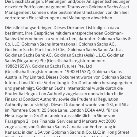
Die Einschätzungen, Meinungen und/oder Anlageentscheidungen
einzelner Portfoliomanagement-Teams von Goldman Sachs Asset
Management können unter bestimmten Umständen von den hier
vertretenen Einschätzungen und Meinungen abweichen.
Dienstleistungserbringer. Dieses Dokument ist lediglich dazu
bestimmt, Ihre Gespräche mit dem entsprechenden Goldman-
Sachs-Unternehmen zu vereinfachen, darunter: Goldman Sachs &
Co. LLC, Goldman Sachs International, Goldman Sachs AG,
Goldman Sachs Paris Inc. Et Cie., Goldman Sachs Saudi Arabia,
Goldman Sachs Bank AG, Goldman Sachs (Asia) L.L.C, Goldman
Sachs (Singapore) Pte (Gesellschaftsregisternummer:
19862165W), Goldman Sachs Futures Pte. Ltd
(Gesellschaftsregisternummer: 199004153Z), Goldman Sachs
Australia Pty Limited. Dieses Dokument wurde von Goldman Sachs
International für die Verbreitung in Großbritannien herausgegeben
und genehmigt. Goldman Sachs International wurde durch die
Prudential Regulation Authority zugelassen und wird durch die
Financial Conduct Authority sowie die Prudential Regulation
Authority beaufsichtigt. Dieses Dokument wurde von GSI, mit Sitz
im Plumtree Court, 25 Shoe Lane, London EC4A 4AU, für die
Herausgabe in Großbritannien ausschließlich im Sinne von
Paragraph 21 des Financial Services and Markets Act 2000
zugelassen; von Goldman Sachs Canada zur Verbreitung in
Kanada; in den USA von Goldman Sachs & Co. LLC; in Hong Street