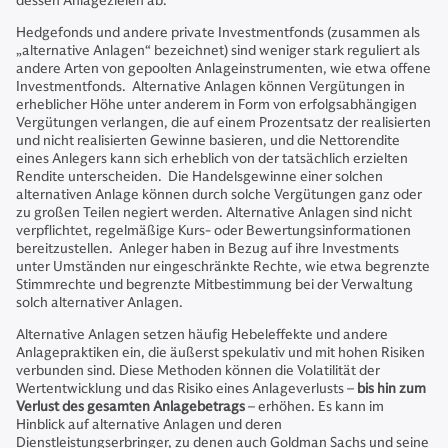
dessen Anlagezielen ab.
Hedgefonds und andere private Investmentfonds (zusammen als
„alternative Anlagen“ bezeichnet) sind weniger stark reguliert als
andere Arten von gepoolten Anlageinstrumenten, wie etwa offene
Investmentfonds. Alternative Anlagen können Vergütungen in
erheblicher Höhe unter anderem in Form von erfolgsabhängigen
Vergütungen verlangen, die auf einem Prozentsatz der realisierten
und nicht realisierten Gewinne basieren, und die Nettorendite
eines Anlegers kann sich erheblich von der tatsächlich erzielten
Rendite unterscheiden. Die Handelsgewinne einer solchen
alternativen Anlage können durch solche Vergütungen ganz oder
zu großen Teilen negiert werden. Alternative Anlagen sind nicht
verpflichtet, regelmäßige Kurs- oder Bewertungsinformationen
bereitzustellen. Anleger haben in Bezug auf ihre Investments
unter Umständen nur eingeschränkte Rechte, wie etwa begrenzte
Stimmrechte und begrenzte Mitbestimmung bei der Verwaltung
solch alternativer Anlagen.
Alternative Anlagen setzen häufig Hebeleffekte und andere
Anlagepraktiken ein, die äußerst spekulativ und mit hohen Risiken
verbunden sind. Diese Methoden können die Volatilität der
Wertentwicklung und das Risiko eines Anlageverlusts –
bis hin zum
Verlust des gesamten Anlagebetrags
– erhöhen. Es kann im
Hinblick auf alternative Anlagen und deren
Dienstleistungserbringer, zu denen auch Goldman Sachs und seine