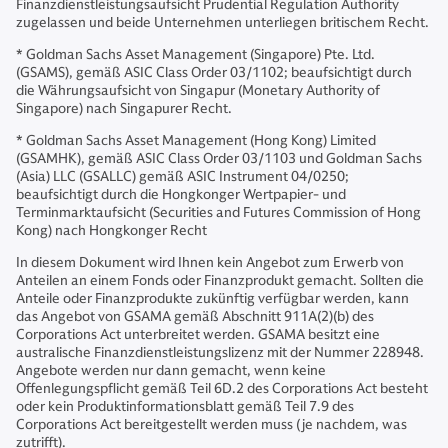
Finanzdienstleistungsaufsicht Prudential Regulation Authority
zugelassen und beide Unternehmen unterliegen britischem Recht.
* Goldman Sachs Asset Management (Singapore) Pte. Ltd.
(GSAMS), gemäß ASIC Class Order 03/1102; beaufsichtigt durch
die Währungsaufsicht von Singapur (Monetary Authority of
Singapore) nach Singapurer Recht.
* Goldman Sachs Asset Management (Hong Kong) Limited
(GSAMHK), gemäß ASIC Class Order 03/1103 und Goldman Sachs
(Asia) LLC (GSALLC) gemäß ASIC Instrument 04/0250;
beaufsichtigt durch die Hongkonger Wertpapier- und
Terminmarktaufsicht (Securities and Futures Commission of Hong
Kong) nach Hongkonger Recht
In diesem Dokument wird Ihnen kein Angebot zum Erwerb von
Anteilen an einem Fonds oder Finanzprodukt gemacht. Sollten die
Anteile oder Finanzprodukte zukünftig verfügbar werden, kann
das Angebot von GSAMA gemäß Abschnitt 911A(2)(b) des
Corporations Act unterbreitet werden. GSAMA besitzt eine
australische Finanzdienstleistungslizenz mit der Nummer 228948.
Angebote werden nur dann gemacht, wenn keine
Offenlegungspflicht gemäß Teil 6D.2 des Corporations Act besteht
oder kein Produktinformationsblatt gemäß Teil 7.9 des
Corporations Act bereitgestellt werden muss (je nachdem, was
zutrifft).