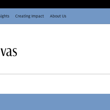
sights
Creating Impact
About Us
ivas