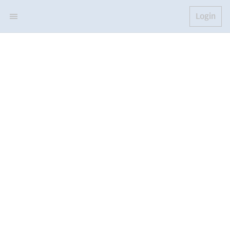
Login