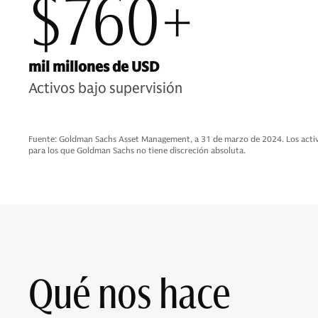
$760+
mil millones de USD
Activos bajo supervisión
Fuente: Goldman Sachs Asset Management, a 31 de marzo de 2024. Los activos
para los que Goldman Sachs no tiene discreción absoluta.
Qué nos hace