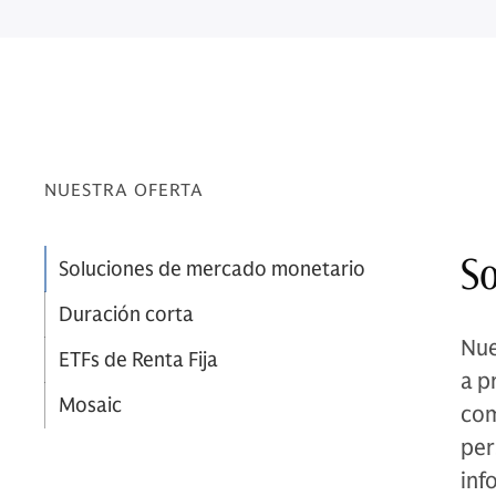
NUESTRA OFERTA
So
Soluciones de mercado monetario
Duración corta
Nue
ETFs de Renta Fija
a p
Mosaic
com
per
inf