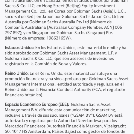
con su distribución en Canadá; en los Estados Unidos por Goldman
Sachs & Co. LLC; en Hong Street (Beijing) Equity Investment
Management Co., Ltd., en Corea por Goldman Sachs (Asia) L.L.C.,
sucursal de Seúl; en Japón por Goldman Sachs Japan Co., Ltd; en
Australia por Goldman Sachs Australia Pty Ltd (Número de
Compañía Australiana [Australian Company Number, ACN] 006
797 897); y en Singapur por Goldman Sachs (Singapur) Pte.
(Número de empresa: 19862165W).
Estados Unidos:
En los Estados Unidos, este material lo emite y ha
sido aprobado por Goldman Sachs Asset Management, L.P. y
Goldman Sachs & Co. LLC, que son asesores de inversiones
registrado en la Comisión de Bolsa y Valores.
Reino Unido:
En el Reino Unido, este material constituye una
promoción financiera y ha sido aprobado por Goldman Sachs Asset
Management International, entidad autorizada y regulada en el
Reino Unido por la Financial Conduct Authority (FCA, el regulador
financiero británico).
Espacio Económico Europeo (EEE):
Goldman Sachs Asset
Management B.V. difunde esta comunicación de marketing,
inclusive a través de sus sucursales (“GSAM BV”). GSAM BV está
autorizada y regulada por la Autoridad Neerlandesa para los
Mercados Financieros (Autoriteit Financiële Markten, Vijzelgracht
50, 1017 HS Amsterdam, Países Bajos) como gestor de fondos de