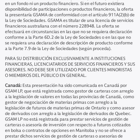
en un fondo ni un producto financiero. Si en el futuro existiera
disponibilidad de participaciones o productos financieros, la oferta
la presentaría GSAMA de conformidad con el artículo 911A(2)(b) de
la Ley de Sociedades. GSAMA es titular de una licencia de servicios
financieros australiana con el número 228948. La oferta se
efectuará en circunstancias en las que no se requiera declaración
conforme a la Parte 6D.2 de la Ley de Sociedades o en las que no
se requiera una declaración de descripción de producto conforme
a la Parte 7.9 de la Ley de Sociedades (según proceda).
PARA SU DISTRIBUCIÓN EXCLUSIVAMENTE A INSTITUCIONES
FINANCIERAS, LICENCIATARIOS DE SERVICIOS FINANCIEROS Y SUS
ASESORES. NO DEBE SER UTILIZADO POR CLIENTES MINORISTAS
O MIEMBROS DEL PÚBLICO EN GENERAL.
Canadá:
Esta presentación ha sido comunicada en Canadá por
GSAM LP, que está registrada como gestor de carteras con arreglo
a la legislación de valores en todas las provincias de Canadá, como
gestor de negociación de materias primas con arreglo a la
legislación de futuros de materias primas de Ontario y como asesor
de derivados con arreglo a la legislación de derivados de Quebec.
GSAM LP no está registrada para prestar servicios de gestión de
carteras o asesoría de inversión con respecto a futuros cotizados
en bolsa o contratos de opciones en Manitoba y no se ofrece a
prestar dichos servicios de gestión de carteras o asesorías de