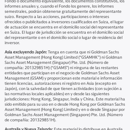
Fondo o documento equivalente, los documentos constitutivos, los
informes anuales y, cuando el Fondo los genere, los informes
semestrales, podrán obtenerse gratuitamente del representante
suizo. Respecto a las acciones, participaciones o intereses
ofrecidos o publicitados a inversores cualificados en Suiza, el lugar
de actuación se encuentra en el domicilio social del representante
en Suiza. El lugar de jurisdicción se encuentra en el domicilio social
del representante o en el domicilio social o lugar de residencia del
inversor.
Asia excluyendo Japón:
Tenga en cuenta que ni Goldman Sachs
Asset Management (Hong Kong) Limited (“GSAMHK”) ni Goldman
Sachs Asset Management (Singapur) Pte. Ltd. (Número de
compañía: 201329851H) (“GSAMS”) ni ninguna de las restantes
entidades que participan en el negocio de Goldman Sachs Asset
Management (GSAM) y proporcionan este material e información
tienen licencias, autorizaciones ni registro en Asia (excepto en
Japón), con la salvedad de que tienen actividades (con sujeción a
las normativas locales aplicables) en y desde las siguientes
jurisdicciones: Hong Kong, Singapur, India y China. Este material ha
sido emitido para su uso en o desde Hong Kong por Goldman Sachs
Asset Management (Hong Kong) Limited y en o desde Singapur por
Goldman Sachs Asset Management (Singapore) Pte. Ltd. (Número
de compañía: 201329851H).
Australia y Nueva Zelanda:
Este material lo distribuye en Australia