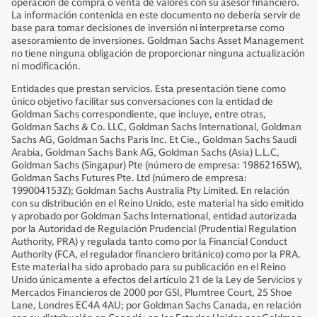
operación de compra o venta de valores con su asesor financiero.
La información contenida en este documento no debería servir de
base para tomar decisiones de inversión ni interpretarse como
asesoramiento de inversiones. Goldman Sachs Asset Management
no tiene ninguna obligación de proporcionar ninguna actualización
ni modificación.
Entidades que prestan servicios. Esta presentación tiene como
único objetivo facilitar sus conversaciones con la entidad de
Goldman Sachs correspondiente, que incluye, entre otras,
Goldman Sachs & Co. LLC, Goldman Sachs International, Goldman
Sachs AG, Goldman Sachs Paris Inc. Et Cie., Goldman Sachs Saudi
Arabia, Goldman Sachs Bank AG, Goldman Sachs (Asia) L.L.C,
Goldman Sachs (Singapur) Pte (número de empresa: 19862165W),
Goldman Sachs Futures Pte. Ltd (número de empresa:
199004153Z); Goldman Sachs Australia Pty Limited. En relación
con su distribución en el Reino Unido, este material ha sido emitido
y aprobado por Goldman Sachs International, entidad autorizada
por la Autoridad de Regulación Prudencial (Prudential Regulation
Authority, PRA) y regulada tanto como por la Financial Conduct
Authority (FCA, el regulador financiero británico) como por la PRA.
Este material ha sido aprobado para su publicación en el Reino
Unido únicamente a efectos del artículo 21 de la Ley de Servicios y
Mercados Financieros de 2000 por GSI, Plumtree Court, 25 Shoe
Lane, Londres EC4A 4AU; por Goldman Sachs Canada, en relación