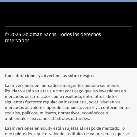
© 2026 Goldman Sachs. Todos los derechos
reservados.
Consideraciones y advertencias sobre riesgos
Las inversiones en mercados emergentes pueden ser menos
líquidas y están sujetas a un mayor riesgo que las inversiones en
mercados desarrollados como resultado, entre otros, de los
siguientes factores: regulación inadecuada, volatilidad en los
mercados de valores, tipos de cambio adversos y acontecimientos
sociales, políticos, militares, normativos, económicos o
ambientales, así como catástrofes naturales.
Las inversiones en equity están sujetas al riesgo de mercado, lo
que quiere decir que el valor de los títulos de valores en los que se