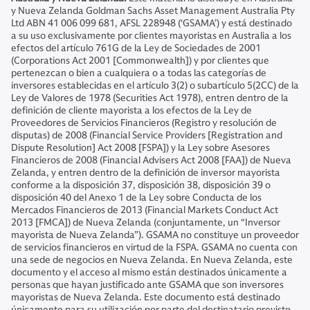
y Nueva Zelanda Goldman Sachs Asset Management Australia Pty
Ltd ABN 41 006 099 681, AFSL 228948 (‘GSAMA’) y está destinado
a su uso exclusivamente por clientes mayoristas en Australia a los
efectos del artículo 761G de la Ley de Sociedades de 2001
(Corporations Act 2001 [Commonwealth]) y por clientes que
pertenezcan o bien a cualquiera o a todas las categorías de
inversores establecidas en el artículo 3(2) o subartículo 5(2CC) de la
Ley de Valores de 1978 (Securities Act 1978), entren dentro de la
definición de cliente mayorista a los efectos de la Ley de
Proveedores de Servicios Financieros (Registro y resolución de
disputas) de 2008 (Financial Service Providers [Registration and
Dispute Resolution] Act 2008 [FSPA]) y la Ley sobre Asesores
Financieros de 2008 (Financial Advisers Act 2008 [FAA]) de Nueva
Zelanda, y entren dentro de la definición de inversor mayorista
conforme a la disposición 37, disposición 38, disposición 39 o
disposición 40 del Anexo 1 de la Ley sobre Conducta de los
Mercados Financieros de 2013 (Financial Markets Conduct Act
2013 [FMCA]) de Nueva Zelanda (conjuntamente, un “Inversor
mayorista de Nueva Zelanda”). GSAMA no constituye un proveedor
de servicios financieros en virtud de la FSPA. GSAMA no cuenta con
una sede de negocios en Nueva Zelanda. En Nueva Zelanda, este
documento y el acceso al mismo están destinados únicamente a
personas que hayan justificado ante GSAMA que son inversores
mayoristas de Nueva Zelanda. Este documento está destinado
únicamente para su utilización por parte del destinatario previsto.