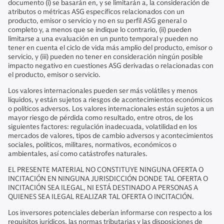
documento (i) se basarán en, y se limitarán a, la consideración de
atributos o métricas ASG específicos relacionados con un
producto, emisor o servicio y no en su perfil ASG general o
completo y, a menos que se indique lo contrario, (ii) pueden
limitarse a una evaluación en un punto temporal y pueden no
tener en cuenta el ciclo de vida más amplio del producto, emisor o
servicio, y (iii) pueden no tener en consideración ningún posible
impacto negativo en cuestiones ASG derivadas o relacionadas con
el producto, emisor o servicio.
Los valores internacionales pueden ser más volátiles y menos
líquidos, y están sujetos a riesgos de acontecimientos económicos
o políticos adversos. Los valores internacionales están sujetos a un
mayor riesgo de pérdida como resultado, entre otros, de los
siguientes factores: regulación inadecuada, volatilidad en los
mercados de valores, tipos de cambio adversos y acontecimientos
sociales, políticos, militares, normativos, económicos o
ambientales, así como catástrofes naturales.
EL PRESENTE MATERIAL NO CONSTITUYE NINGUNA OFERTA O
INCITACIÓN EN NINGUNA JURISDICCIÓN DONDE TAL OFERTA O
INCITACIÓN SEA ILEGAL, NI ESTÁ DESTINADO A PERSONAS A
QUIENES SEA ILEGAL REALIZAR TAL OFERTA O INCITACIÓN.
Los inversores potenciales deberían informarse con respecto a los
requisitos jurídicos, las normas tributarias y las disposiciones de