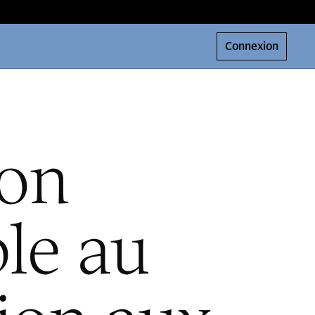
Connexion
ion
le au