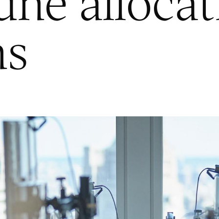
ne allocat
ns