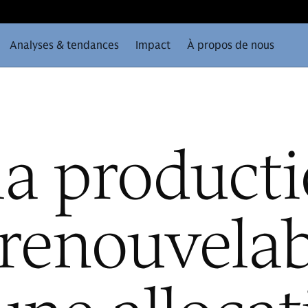
Analyses & tendances
Impact
À propos de nous
la product
 renouvelab