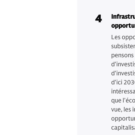
4
Infrastr
opportun
Les oppor
subsisten
pensons 
d'invest
d'investi
d'ici 20
intéress
que l'éco
vue, les
opportun
capitalis