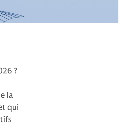
026 ?
e la
et qui
tifs