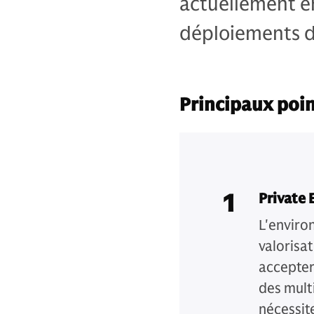
actuellement en
déploiements d
Principaux poin
1
Private E
L'enviro
valorisa
accepter
des mult
nécessit