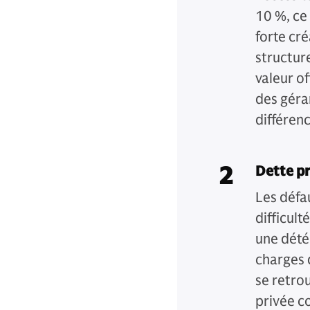
10 %, ce
forte cré
structure
valeur of
des géran
différenc
2
Dette pr
Les défa
difficul
une dété
charges 
se retro
privée c