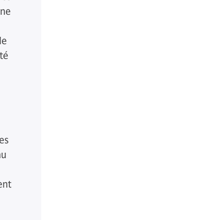
une
de
té
des
nu
ent