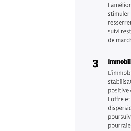
l'amélio
stimuler
resserrem
suivi re
de march
3
Immobili
L'immobi
stabilisa
positive
l'offre e
dispersio
poursuiv
pourraie