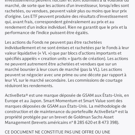
investissements peuvent fluctuer et sont soumises à la volatilité du
marché, de sorte que les actions d’un investisseur, lorsqu’elles sont
rachetées, ou vendues, peuvent valoir plus ou moins que leur prix
d’origine. Les ETF peuvent produire des résultats d’investissement
qui, avant frais, correspondent généralement au prix et au
rendement d’un indice individuel. Rien ne garantit que le prix et la
performance de l’indice puissent être égalés.
Les actions du Fonds ne peuvent pas être rachetées
individuellement et ne sont émises et rachetées par le Fonds à leur
valeur liquidative (« VL ») que par blocs d’actions importants et
spécifiés appelés « creation units » (parts de création). Les actions
ne peuvent autrement être achetées et vendues que sur un
marché boursier à leur cours de marché (pas la VL). Les actions
peuvent se négocier avec une prime ou une décote par rapport à
leur VL sur le marché secondaire. Les commissions de courtage
réduiront les rendements.
ActiveBeta® est une marque déposée de GSAM aux États-Unis, en
Europe et au Japon. Smart Momentum et Smart Value sont des
marques déposées de GSAM aux États-Unis. La méthodologie de
construction et de maintenance du portefeuille ActiveBeta® est la
propriété protégée par un brevet de Goldman Sachs Asset
Management (brevets américains n° 8 285 620 et 8 473 398).
CE DOCUMENT NE CONSTITUE PAS UNE OFFRE OU UNE