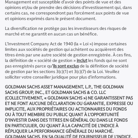
Management est susceptible d’avoir des points de vue et des
opinions et/ou de prendre des décisions d’investissement qui, dans
certains cas, ne correspondront pas forcément aux points de vue
et opinions exprimés dans le présent document.
La diversification ne protège pas les investisseurs des risques de
marché et ne garantit en aucun cas un bénéfice.
L’Investment Company Act de 1940 (la « Loi ») impose certaines
limites aux sociétés de gestion qui achètent ou acquièrent des
titres émis par une autre société de gestion enregistrée. À ces fins,
la définition de « société de gestion »
inclut
les fonds qui ne sont
pas enregistrés parce qu
’
ils sont exclus
de la définition de société
de gestion par les sections 3(c)(1) et 3(c)(7) de la Loi. Veuillez
solliciter votre conseiller juridique pour plus d’informations.
GOLDMAN SACHS ASSET MANAGEMENT, L.P., THE GOLDMAN
SACHS GROUP, INC., ET GOLDMAN SACHS & CO. LLC
(COLLECTIVEMENT, « GOLDMAN SACHS ») NE GARANTISSENT PAS
ET NE FONT AUCUNE DÉCLARATION OU GARANTIE, EXPRESSE OU
IMPLICITE, AUX PROPRIÉTAIRES OU ACTIONNAIRES DU FONDS
OU À TOUT MEMBRE DU PUBLIC QUANT À L’OPPORTUNITÉ
D’INVESTIR DANS DES TITRES EN GÉNÉRAL OU DANS LE FONDS
EN PARTICULIER, OU QUANT À LA CAPACITÉ DE L’INDICE À
RÉPLIQUER LA PERFORMANCE GÉNÉRALE DU MARCHÉ.
GOLDMAN SACHS, EN SA QUALITÉ DE FOURNISSEUR DE L’INDICE,