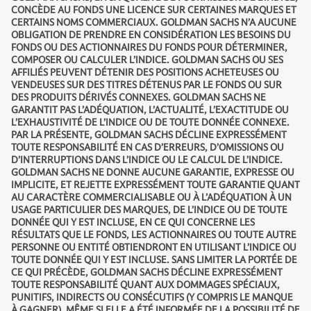
CONCÈDE AU FONDS UNE LICENCE SUR CERTAINES MARQUES ET
CERTAINS NOMS COMMERCIAUX. GOLDMAN SACHS N’A AUCUNE
OBLIGATION DE PRENDRE EN CONSIDÉRATION LES BESOINS DU
FONDS OU DES ACTIONNAIRES DU FONDS POUR DÉTERMINER,
COMPOSER OU CALCULER L’INDICE. GOLDMAN SACHS OU SES
AFFILIÉS PEUVENT DÉTENIR DES POSITIONS ACHETEUSES OU
VENDEUSES SUR DES TITRES DÉTENUS PAR LE FONDS OU SUR
DES PRODUITS DÉRIVÉS CONNEXES. GOLDMAN SACHS NE
GARANTIT PAS L’ADÉQUATION, L’ACTUALITÉ, L’EXACTITUDE OU
L’EXHAUSTIVITÉ DE L’INDICE OU DE TOUTE DONNÉE CONNEXE.
PAR LA PRÉSENTE, GOLDMAN SACHS DÉCLINE EXPRESSÉMENT
TOUTE RESPONSABILITÉ EN CAS D’ERREURS, D’OMISSIONS OU
D’INTERRUPTIONS DANS L’INDICE OU LE CALCUL DE L’INDICE.
GOLDMAN SACHS NE DONNE AUCUNE GARANTIE, EXPRESSE OU
IMPLICITE, ET REJETTE EXPRESSÉMENT TOUTE GARANTIE QUANT
AU CARACTÈRE COMMERCIALISABLE OU À L’ADÉQUATION À UN
USAGE PARTICULIER DES MARQUES, DE L’INDICE OU DE TOUTE
DONNÉE QUI Y EST INCLUSE, EN CE QUI CONCERNE LES
RÉSULTATS QUE LE FONDS, LES ACTIONNAIRES OU TOUTE AUTRE
PERSONNE OU ENTITÉ OBTIENDRONT EN UTILISANT L’INDICE OU
TOUTE DONNÉE QUI Y EST INCLUSE. SANS LIMITER LA PORTÉE DE
CE QUI PRÉCÈDE, GOLDMAN SACHS DÉCLINE EXPRESSÉMENT
TOUTE RESPONSABILITÉ QUANT AUX DOMMAGES SPÉCIAUX,
PUNITIFS, INDIRECTS OU CONSÉCUTIFS (Y COMPRIS LE MANQUE
À GAGNER), MÊME SI ELLE A ÉTÉ INFORMÉE DE LA POSSIBILITÉ DE