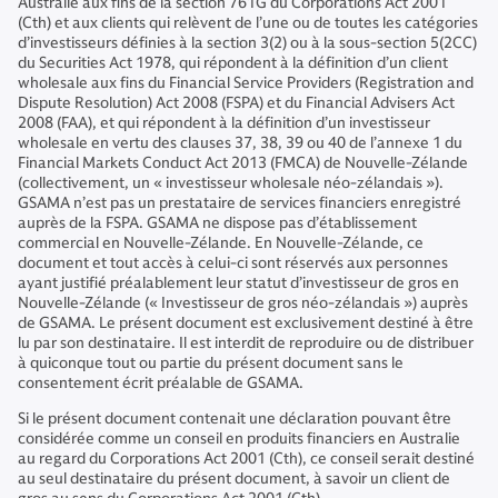
Australie aux fins de la section 761G du Corporations Act 2001
(Cth) et aux clients qui relèvent de l’une ou de toutes les catégories
d’investisseurs définies à la section 3(2) ou à la sous-section 5(2CC)
du Securities Act 1978, qui répondent à la définition d’un client
wholesale aux fins du Financial Service Providers (Registration and
Dispute Resolution) Act 2008 (FSPA) et du Financial Advisers Act
2008 (FAA), et qui répondent à la définition d’un investisseur
wholesale en vertu des clauses 37, 38, 39 ou 40 de l’annexe 1 du
Financial Markets Conduct Act 2013 (FMCA) de Nouvelle-Zélande
(collectivement, un « investisseur wholesale néo-zélandais »).
GSAMA n’est pas un prestataire de services financiers enregistré
auprès de la FSPA. GSAMA ne dispose pas d’établissement
commercial en Nouvelle-Zélande. En Nouvelle-Zélande, ce
document et tout accès à celui-ci sont réservés aux personnes
ayant justifié préalablement leur statut d’investisseur de gros en
Nouvelle-Zélande (« Investisseur de gros néo-zélandais ») auprès
de GSAMA. Le présent document est exclusivement destiné à être
lu par son destinataire. Il est interdit de reproduire ou de distribuer
à quiconque tout ou partie du présent document sans le
consentement écrit préalable de GSAMA.
Si le présent document contenait une déclaration pouvant être
considérée comme un conseil en produits financiers en Australie
au regard du Corporations Act 2001 (Cth), ce conseil serait destiné
au seul destinataire du présent document, à savoir un client de