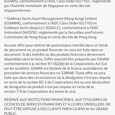
(GSAMS), conformément à l’ASIC Class Order 03/1102 ; réglementé
par l’Autorité monétaire de Singapour en vertu des lois
singapouriennes.
* Goldman Sachs Asset Management (Hong Kong) Limited
(GSAMHK), conformément à l’ASIC Class Order 03/1103 et
Goldman Sachs (Asia) LLC (GSALLC), conformément à l’ASIC
Instrument 04/0250 ; réglementé par la Securities and Futures
Commission de Hong Kong en vertu des lois de Hong Kong.
Aucune offre pour obtenir de quelconques intérêts dans un fonds
de placement ou un produit financier ne vous est faite dans ce
document. Si des intérêts ou des produits financiers deviennent
disponibles dans le futur, l’offre pourrait être préparée par GSAMA
conformément à la section 911A(2)(b) de la Corporations Act (Loi
sur les sociétés). GSAMA est titulaire de la licence australienne de
prestation de services financiers no 228948. Toute offre ne sera
faite que dans des circonstances où la divulgation n’est pas requise
en vertu de la section 6D.2 du Corporations Act ou une déclaration
de divulgation du produit n’est pas requise en vertu de la
section 7.9 du Corporations Act (selon le cas).
RÉSERVÉ AUX INSTITUTIONS FINANCIÈRES, AUX TITULAIRES DE
LICENCES DE SERVICES FINANCIERS ET À LEURS CONSEILLERS. NE
PEUT ÊTRE DIFFUSÉ À DES CLIENTS PARTICULIERS NI AU GRAND
PUBLIC.