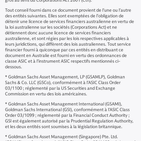
gros au sens du Corporations Act 2001 (Cth).
Tout conseil fourni dans ce document provient de l’une ou l’autre
des entités suivantes. Elles sont exemptées de l’obligation de
détenir une licence de services financiers australienne en vertu de
la loi australienne sur les sociétés (Corporations Act) et ne
détiennent donc aucune licence de services financiers
australienne, et sont régies par les lois respectives applicables à
leurs juridictions, qui diffèrent des lois australiennes. Tout service
financier fourni à quiconque par ces entités en distribuant ce
document en Australie est fourni en vertu des ordonnances de
classe ASIC et à l’instrument ASIC respectifs mentionnés ci-
dessous.
* Goldman Sachs Asset Management, LP (GSAMLP), Goldman
Sachs & Co. LLC (GSCo), conformément à l’ASIC Class Order
03/1100 ; réglementé par la US Securities and Exchange
Commission en vertu des lois américaines.
* Goldman Sachs Asset Management International (GSAMI),
Goldman Sachs International (GSI), conformément à l’ASIC Class
Order 03/1099 ; réglementé par la Financial Conduct Authority ;
GSI est également autorisé par la Prudential Regulation Authority,
et les deux entités sont soumises à la législation britannique.
* Goldman Sachs Asset Management (Singapore) Pte. Ltd.