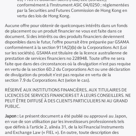
conformément à l’Instrument ASIC 04/0250 ; réglementées
par la Securities and Futures Commission de Hong Kong en
vertu des lois de Hong Kong.
Aucune offre pour obtenir de quelconques intérêts dans un fonds
de placement ou un produit financier ne vous est faite dans ce
document. Si des intérêts ou des produits financiers deviennent
disponibles dans le futur, l’offre pourrait être préparée par GSAMA
conformément à la section 911A(2)(b) de la Corporations Act (Loi
sur les sociétés). GSAMA est titulaire de la licence australienne de
prestation de services financiers no 228948. Toute offre ne sera
faite que dans des circonstances où la divulgation n’est pas requise
en vertu de la section 6D.2 du Corporations Act ou une déclaration
de divulgation du produit n’est pas requise en vertu de la
section 7.9 du Corporations Act (selon le cas).
RÉSERVÉ AUX INSTITUTIONS FINANCIÈRES, AUX TITULAIRES DE
LICENCES DE SERVICES FINANCIERS ET À LEURS CONSEILLERS. NE
PEUT ÊTRE DIFFUSÉ À DES CLIENTS PARTICULIERS NI AU GRAND
PUBLIC.
Japon :
Le présent document a été publié ou approuvé au Japon,
en vue de son utilisation par les investisseurs professionnels tels
que définis à l’article 2, alinéa 31, de la loi Financial Instruments
and Exchange Law (« FIEL »). En outre, toute description des