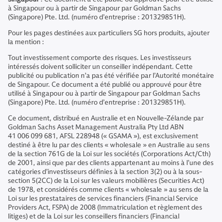
à Singapour ou à partir de Singapour par Goldman Sachs
(Singapore) Pte. Ltd. (numéro d’entreprise : 201329851H).
Pour les pages destinées aux particuliers SG hors produits, ajouter
la mention :
Tout investissement comporte des risques. Les investisseurs
intéressés doivent solliciter un conseiller indépendant. Cette
publicité ou publication n’a pas été vérifiée par l’Autorité monétaire
de Singapour. Ce document a été publié ou approuvé pour être
utilisé à Singapour ou à partir de Singapour par Goldman Sachs
(Singapore) Pte. Ltd. (numéro d’entreprise : 201329851H).
Ce document, distribué en Australie et en Nouvelle-Zélande par
Goldman Sachs Asset Management Australia Pty Ltd ABN
41 006 099 681, AFSL 228948 (« GSAMA »), est exclusivement
destiné à être lu par des clients « wholesale » en Australie au sens
de la section 761G de la Loi sur les sociétés (Corporations Act/Cth)
de 2001, ainsi que par des clients appartenant au moins à l’une des
catégories d’investisseurs définies à la section 3(2) ou à la sous-
section 5(2CC) de la Loi sur les valeurs mobilières (Securities Act)
de 1978, et considérés comme clients « wholesale » au sens de la
Loi sur les prestataires de services financiers (Financial Service
Providers Act, FSPA) de 2008 (Immatriculation et règlement des
litiges) et de la Loi sur les conseillers financiers (Financial