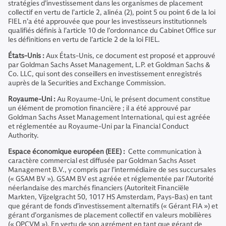
stratégies d’investissement dans les organismes de placement
collectif en vertu de l’article 2, alinéa (2), point 5 ou point 6 de la loi
FIEL n’a été approuvée que pour les investisseurs institutionnels
qualifiés définis à l’article 10 de l’ordonnance du Cabinet Office sur
les définitions en vertu de l’article 2 de la loi FIEL.
États-Unis :
Aux États-Unis, ce document est proposé et approuvé
par Goldman Sachs Asset Management, L.P. et Goldman Sachs &
Co. LLC, qui sont des conseillers en investissement enregistrés
auprès de la Securities and Exchange Commission.
Royaume-Uni :
Au Royaume-Uni, le présent document constitue
un élément de promotion financière ; il a été approuvé par
Goldman Sachs Asset Management International, qui est agréée
et réglementée au Royaume-Uni par la Financial Conduct
Authority.
Espace économique européen (EEE) :
Cette communication à
caractère commercial est diffusée par Goldman Sachs Asset
Management B.V., y compris par l’intermédiaire de ses succursales
(« GSAM BV »). GSAM BV est agréée et réglementée par l’Autorité
néerlandaise des marchés financiers (Autoriteit Financiële
Markten, Vijzelgracht 50, 1017 HS Amsterdam, Pays-Bas) en tant
que gérant de fonds d’investissement alternatifs (« Gérant FIA ») et
gérant d’organismes de placement collectif en valeurs mobilières
(« OPCVM »). En vertu de son agrément en tant que gérant de