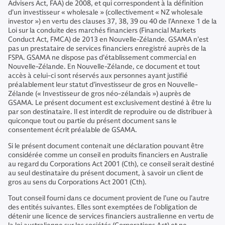
Advisers Act, FAA) de 2008, et qui correspondent à la définition
d’un investisseur « wholesale » (collectivement « NZ wholesale
investor ») en vertu des clauses 37, 38, 39 ou 40 de l’Annexe 1 de la
Loi sur la conduite des marchés financiers (Financial Markets
Conduct Act, FMCA) de 2013 en Nouvelle-Zélande. GSAMA n’est
pas un prestataire de services financiers enregistré auprès de la
FSPA. GSAMA ne dispose pas d’établissement commercial en
Nouvelle-Zélande. En Nouvelle-Zélande, ce document et tout
accès à celui-ci sont réservés aux personnes ayant justifié
préalablement leur statut d’investisseur de gros en Nouvelle-
Zélande (« Investisseur de gros néo-zélandais ») auprès de
GSAMA. Le présent document est exclusivement destiné à être lu
par son destinataire. Il est interdit de reproduire ou de distribuer à
quiconque tout ou partie du présent document sans le
consentement écrit préalable de GSAMA.
Si le présent document contenait une déclaration pouvant être
considérée comme un conseil en produits financiers en Australie
au regard du Corporations Act 2001 (Cth), ce conseil serait destiné
au seul destinataire du présent document, à savoir un client de
gros au sens du Corporations Act 2001 (Cth).
Tout conseil fourni dans ce document provient de l’une ou l’autre
des entités suivantes. Elles sont exemptées de l’obligation de
détenir une licence de services financiers australienne en vertu de