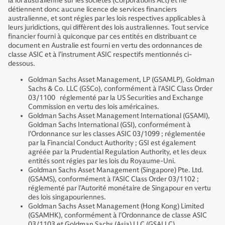
la loi australienne sur les sociétés (Corporations Act) et ne
détiennent donc aucune licence de services financiers
australienne, et sont régies par les lois respectives applicables à
leurs juridictions, qui diffèrent des lois australiennes. Tout service
financier fourni à quiconque par ces entités en distribuant ce
document en Australie est fourni en vertu des ordonnances de
classe ASIC et à l’instrument ASIC respectifs mentionnés ci-
dessous.
Goldman Sachs Asset Management, LP (GSAMLP), Goldman
Sachs & Co. LLC (GSCo), conformément à l’ASIC Class Order
03/1100 réglementé par la US Securities and Exchange
Commission en vertu des lois américaines.
Goldman Sachs Asset Management International (GSAMI),
Goldman Sachs International (GSI), conformément à
l’Ordonnance sur les classes ASIC 03/1099 ; réglementée
par la Financial Conduct Authority ; GSI est également
agréée par la Prudential Regulation Authority, et les deux
entités sont régies par les lois du Royaume-Uni.
Goldman Sachs Asset Management (Singapore) Pte. Ltd.
(GSAMS), conformément à l’ASIC Class Order 03/1102 ;
réglementé par l’Autorité monétaire de Singapour en vertu
des lois singapouriennes.
Goldman Sachs Asset Management (Hong Kong) Limited
(GSAMHK), conformément à l’Ordonnance de classe ASIC
03/1103 et Goldman Sachs (Asia) LLC (GSALLC),