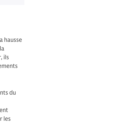
la hausse
la
 ils
nements
nts du
dent
r les