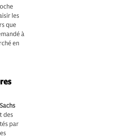
roche
isir les
ors que
demandé à
arché en
res
 Sachs
t des
tés par
ues