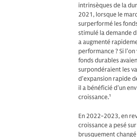
intrinsèques de la du
2021, lorsque le mar
surperformé les fonds
stimulé la demande de
a augmenté rapidemen
performance ? Si l’on 
fonds durables avaien
surpondéraient les va
d’expansion rapide de
il a bénéficié d’un e
croissance.
1
En 2022-2023, en reva
croissance a pesé su
brusquement changé e