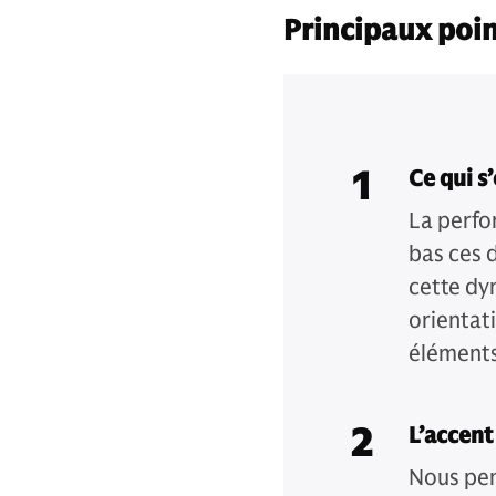
Principaux poin
1
Ce qui s
La perfo
bas ces 
cette dy
orientat
éléments
2
L’accent
Nous pen