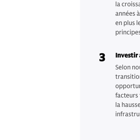
la crois
années à 
en plus l
principe
3
Investir
Selon no
transiti
opportun
facteurs
la hauss
infrastru