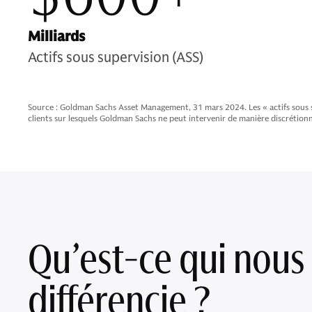
Milliards
Actifs sous supervision (ASS)
Source : Goldman Sachs Asset Management, 31 mars 2024. Les « actifs sous sup
clients sur lesquels Goldman Sachs ne peut intervenir de manière discrétion
Qu’est-ce qui nous
différencie ?