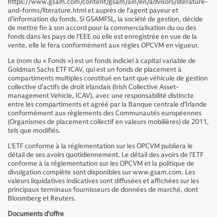
https://www.gsam.com/content/gsam/ain/en/advisors/literature-
and-forms/literature.html et auprès de l’agent payeur et
d’information du fonds. Si GSAMFSL, la société de gestion, décide
de mettre fin à son accord pour la commercialisation du ou des
fonds dans les pays de l’EEE où elle est enregistrée en vue de la
vente, elle le fera conformément aux règles OPCVM en vigueur.
Le (nom du « Fonds ») est un fonds indiciel à capital variable de
Goldman Sachs ETF ICAV, qui est un fonds de placement à
compartiments multiples constitué en tant que véhicule de gestion
collective d’actifs de droit irlandais (Irish Collective Asset-
management Vehicle, ICAV), avec une responsabilité distincte
entre les compartiments et agréé par la Banque centrale d’Irlande
conformément aux règlements des Communautés européennes
(Organismes de placement collectif en valeurs mobilières) de 2011,
tels que modifiés.
L’ETF conforme à la réglementation sur les OPCVM publiera le
détail de ses avoirs quotidiennement. Le détail des avoirs de l’ETF
conforme à la réglementation sur les OPCVM et la politique de
divulgation complète sont disponibles sur www.gsam.com. Les
valeurs liquidatives indicatives sont diffusées et affichées sur les
principaux terminaux fournisseurs de données de marché, dont
Bloomberg et Reuters.
Documents d’offre