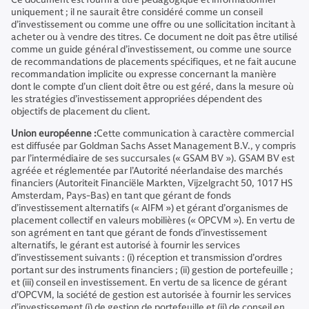
uniquement ; il ne saurait être considéré comme un conseil
d’investissement ou comme une offre ou une sollicitation incitant à
acheter ou à vendre des titres. Ce document ne doit pas être utilisé
comme un guide général d’investissement, ou comme une source
de recommandations de placements spécifiques, et ne fait aucune
recommandation implicite ou expresse concernant la manière
dont le compte d’un client doit être ou est géré, dans la mesure où
les stratégies d’investissement appropriées dépendent des
objectifs de placement du client.
Union européenne :
Cette communication à caractère commercial
est diffusée par Goldman Sachs Asset Management B.V., y compris
par l’intermédiaire de ses succursales (« GSAM BV »). GSAM BV est
agréée et réglementée par l’Autorité néerlandaise des marchés
financiers (Autoriteit Financiële Markten, Vijzelgracht 50, 1017 HS
Amsterdam, Pays-Bas) en tant que gérant de fonds
d’investissement alternatifs (« AIFM ») et gérant d’organismes de
placement collectif en valeurs mobilières (« OPCVM »). En vertu de
son agrément en tant que gérant de fonds d’investissement
alternatifs, le gérant est autorisé à fournir les services
d’investissement suivants : (i) réception et transmission d’ordres
portant sur des instruments financiers ; (ii) gestion de portefeuille ;
et (iii) conseil en investissement. En vertu de sa licence de gérant
d’OPCVM, la société de gestion est autorisée à fournir les services
d’investissement (i) de gestion de portefeuille et (ii) de conseil en