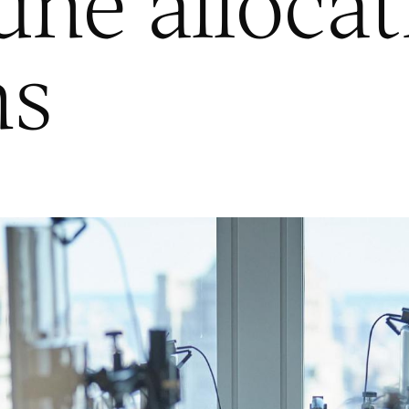
ne allocat
ns