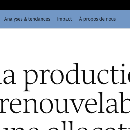
Analyses & tendances
Impact
À propos de nous
la product
 renouvelab