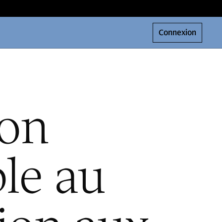
Connexion
ion
le au