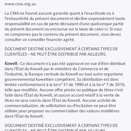
www.cma.org.sa.
La CMA ne fournit aucune garantie quant à l’exactitude ou à
l’exhaustivité du présent document et décline expressément toute
responsabilité en cas de perte découlant d’une quelconque partie
du présent document ou encourue sur la base de celui-ci. Si vous
ne comprenez pas le contenu du présent document, vous devez
consulter un conseiller financier agréé.
DOCUMENT DESTINÉ EXCLUSIVEMENT À CERTAINS TYPES DE
CLIENTÈLES – NE PEUT ÊTRE DISTRIBUÉ PAR AILLEURS.
Koweït
: Ce document n’a pas été approuvé en vue d’être distribué
dans l’État du Koweït par le ministère du Commerce et de
l’Industrie, la Banque centrale du Koweït ou tout autre organisme
gouvernemental koweïtien compétent. Sa distribution est donc
limitée conformément à la loi n° 31 de 1990 et à la loi n° 7 de 2010,
telle que modifiée. Aucune offre privée ou publique de titres n’est
faite dans l’État du Koweït, et aucun accord relatif à la vente de
titres ne sera conclu dans l’État du Koweït. Aucune activité de
commercialisation, de sollicitation ou d’incitation ne peut être
utilisée pour proposer ou commercialiser des valeurs mobilières
dans l’État du Koweït.
DOCUMENT DESTINÉ EXCLUSIVEMENT À CERTAINS TYPES DE
CLIENTÈLES – NE PEUT ÊTRE DISTRIBUÉ PAR AILLEURS.