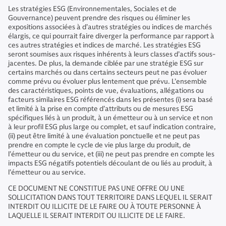
Les stratégies ESG (Environnementales, Sociales et de
Gouvernance) peuvent prendre des risques ou éliminer les
expositions associées à d’autres stratégies ou indices de marchés
élargis, ce qui pourrait faire diverger la performance par rapport à
ces autres stratégies et indices de marché. Les stratégies ESG
seront soumises aux risques inhérents à leurs classes d’actifs sous-
jacentes. De plus, la demande ciblée par une stratégie ESG sur
certains marchés ou dans certains secteurs peut ne pas évoluer
comme prévu ou évoluer plus lentement que prévu. L’ensemble
des caractéristiques, points de vue, évaluations, allégations ou
facteurs similaires ESG référencés dans les présentes (i) sera basé
et limité à la prise en compte d’attributs ou de mesures ESG
spécifiques liés à un produit, à un émetteur ou à un service et non
à leur profil ESG plus large ou complet, et sauf indication contraire,
(ii) peut être limité à une évaluation ponctuelle et ne peut pas
prendre en compte le cycle de vie plus large du produit, de
l’émetteur ou du service, et (iii) ne peut pas prendre en compte les
impacts ESG négatifs potentiels découlant de ou liés au produit, à
l’émetteur ou au service.
CE DOCUMENT NE CONSTITUE PAS UNE OFFRE OU UNE
SOLLICITATION DANS TOUT TERRITOIRE DANS LEQUEL IL SERAIT
INTERDIT OU ILLICITE DE LE FAIRE OU À TOUTE PERSONNE À
LAQUELLE IL SERAIT INTERDIT OU ILLICITE DE LE FAIRE.