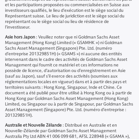
et les participations proposées ou commercialisées en Suisse aux
investisseurs qualifiés, le lieu d’exécution est le siège social du
Représentant suisse. Le lieu de juridiction est le siège social du
représentant ou le siège social ou lieu de résidence de
l’investisseur.
Asie hors Japon
: Veuillez noter que ni Goldman Sachs Asset
Management (Hong Kong) Limited (« GSAMHK ») ni Goldman
Sachs Asset Management (Singapore) Pte. Ltd. (numéro
d’entreprise 201329851H) (« GSAMS ») ni aucune des entités
intervenant dans le cadre des activités de Goldman Sachs Asset
Management qui fournit ce matériel et ces informations ne
possède de licence, d’autorisation ou d’enregistrement en Asie
(sauf au Japon), sauf s’il exerce des activités (soumises aux
réglementations locales en vigueur) dans et à partir des pays et
territoires suivants : Hong Kong, Singapour, Inde et Chine. Ce
document a été publié pour être utilisé à Hong Kong ou à partir de
Hong Kong par Goldman Sachs Asset Management (Hong Kong)
Limited, ou Singapour ou à partir de Singapour, par Goldman Sachs
Asset Management (Singapore) Pte. Ltd. (numéro d’entreprise :
201329851H).
Australie et Nouvelle Zélande
: Distribué en Australie et en
Nouvelle-Zélande par Goldman Sachs Asset Management
Australia Pty Ltd ABN 41 006 099 681, AFSL 228948 (« GSAMA »),