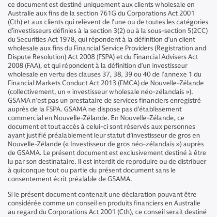
ce document est destiné uniquement aux clients wholesale en
Australie aux fins de la section 761G du Corporations Act 2001
(Cth) et aux clients qui relèvent de l’une ou de toutes les catégories
d’investisseurs définies à la section 3(2) ou à la sous-section 5(2CC)
du Securities Act 1978, qui répondent à la définition d’un client
wholesale aux fins du Financial Service Providers (Registration and
Dispute Resolution) Act 2008 (FSPA) et du Financial Advisers Act
2008 (FAA), et qui répondent à la définition d’un investisseur
wholesale en vertu des clauses 37, 38, 39 ou 40 de l’annexe 1 du
Financial Markets Conduct Act 2013 (FMCA) de Nouvelle-Zélande
(collectivement, un « investisseur wholesale néo-zélandais »).
GSAMA n’est pas un prestataire de services financiers enregistré
auprès de la FSPA. GSAMA ne dispose pas d’établissement
commercial en Nouvelle-Zélande. En Nouvelle-Zélande, ce
document et tout accès à celui-ci sont réservés aux personnes
ayant justifié préalablement leur statut d’investisseur de gros en
Nouvelle-Zélande (« Investisseur de gros néo-zélandais ») auprès
de GSAMA. Le présent document est exclusivement destiné à être
lu par son destinataire. Il est interdit de reproduire ou de distribuer
à quiconque tout ou partie du présent document sans le
consentement écrit préalable de GSAMA.
Si le présent document contenait une déclaration pouvant être
considérée comme un conseil en produits financiers en Australie
au regard du Corporations Act 2001 (Cth), ce conseil serait destiné