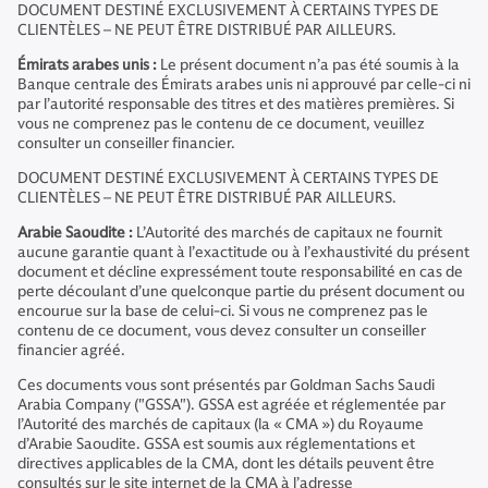
DOCUMENT DESTINÉ EXCLUSIVEMENT À CERTAINS TYPES DE
CLIENTÈLES – NE PEUT ÊTRE DISTRIBUÉ PAR AILLEURS.
Émirats arabes unis :
Le présent document n’a pas été soumis à la
Banque centrale des Émirats arabes unis ni approuvé par celle-ci ni
par l’autorité responsable des titres et des matières premières. Si
vous ne comprenez pas le contenu de ce document, veuillez
consulter un conseiller financier.
DOCUMENT DESTINÉ EXCLUSIVEMENT À CERTAINS TYPES DE
CLIENTÈLES – NE PEUT ÊTRE DISTRIBUÉ PAR AILLEURS.
Arabie Saoudite :
L’Autorité des marchés de capitaux ne fournit
aucune garantie quant à l’exactitude ou à l’exhaustivité du présent
document et décline expressément toute responsabilité en cas de
perte découlant d’une quelconque partie du présent document ou
encourue sur la base de celui-ci. Si vous ne comprenez pas le
contenu de ce document, vous devez consulter un conseiller
financier agréé.
Ces documents vous sont présentés par Goldman Sachs Saudi
Arabia Company ("GSSA"). GSSA est agréée et réglementée par
l’Autorité des marchés de capitaux (la « CMA ») du Royaume
d’Arabie Saoudite. GSSA est soumis aux réglementations et
directives applicables de la CMA, dont les détails peuvent être
consultés sur le site internet de la CMA à l’adresse