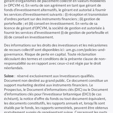
gérant d’organismes de placement collectif en valeurs mobilières
(« OPCVM »). En vertu de son agrément en tant que gérant de
fonds d’investissement alternatifs, le gérant est autorisé à fournir
les services d’investissement suivants : (i) réception et transmission
d’ordres portant sur des instruments financiers ; (ii) gestion de
portefeuille ; et (iii) conseil en investissement. En vertu de sa
licence de gérant d’OPCVM, la société de gestion est autorisée à
fournir les services d’investissement (i) de gestion de portefeuille et
(ii) de conseil en investissement.
Des informations sur les droits des investisseurs et les mécanismes
de recours collectif sont disponibles ici : am.gs.com/policies-and-
governance. Risque de perte en capital. Toute réclamation
découlant des termes et conditions de la présente clause de non-
responsabilité ou en rapport avec ceux-ci est régie par le droit
néerlandais.
Suisse
: réservé exclusivement aux Investisseurs qualifiés.
Document non destiné au grand public. Ce document constitue un
support marketing destiné aux instruments financiers. Le
Prospectus, le Document d’informations clés (DIC) ou le Document
d’informations clés pour l’investisseur britannique (DICI) (le cas
échéant), la notice d’offre du fonds ou tout document équivalent,
les documents constitutifs, les rapports annuels et, lorsqu’ils sont
établis par le fonds, les rapports semestriels, peuvent être obtenus
gratuitement auprès du représentant suisse. Concernant les parts