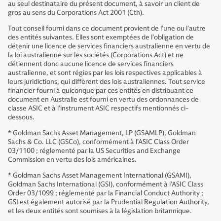
au seul destinataire du présent document, à savoir un client de
gros au sens du Corporations Act 2001 (Cth).
Tout conseil fourni dans ce document provient de l’une ou l’autre
des entités suivantes. Elles sont exemptées de l’obligation de
détenir une licence de services financiers australienne en vertu de
la loi australienne sur les sociétés (Corporations Act) et ne
détiennent donc aucune licence de services financiers
australienne, et sont régies par les lois respectives applicables à
leurs juridictions, qui diffèrent des lois australiennes. Tout service
financier fourni à quiconque par ces entités en distribuant ce
document en Australie est fourni en vertu des ordonnances de
classe ASIC et à l’instrument ASIC respectifs mentionnés ci-
dessous.
* Goldman Sachs Asset Management, LP (GSAMLP), Goldman
Sachs & Co. LLC (GSCo), conformément à l’ASIC Class Order
03/1100 ; réglementé par la US Securities and Exchange
Commission en vertu des lois américaines.
* Goldman Sachs Asset Management International (GSAMI),
Goldman Sachs International (GSI), conformément à l’ASIC Class
Order 03/1099 ; réglementé par la Financial Conduct Authority ;
GSI est également autorisé par la Prudential Regulation Authority,
et les deux entités sont soumises à la législation britannique.