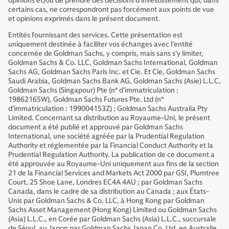
opinions et/ou de prendre des décisions d’investissement qui, dans
certains cas, ne correspondront pas forcément aux points de vue
et opinions exprimés dans le présent document.
Entités fournissant des services. Cette présentation est
uniquement destinée à faciliter vos échanges avec l’entité
concernée de Goldman Sachs, y compris, mais sans s’y limiter,
Goldman Sachs & Co. LLC, Goldman Sachs International, Goldman
Sachs AG, Goldman Sachs Paris Inc. et Cie. Et Cie, Goldman Sachs
Saudi Arabia, Goldman Sachs Bank AG, Goldman Sachs (Asie) L.L.C,
Goldman Sachs (Singapour) Pte (n° d’immatriculation :
19862165W), Goldman Sachs Futures Pte. Ltd (n°
d’immatriculation : 199004153Z) ; Goldman Sachs Australia Pty
Limited. Concernant sa distribution au Royaume-Uni, le présent
document a été publié et approuvé par Goldman Sachs
International, une société agréée par la Prudential Regulation
Authority et réglementée par la Financial Conduct Authority et la
Prudential Regulation Authority. La publication de ce document a
été approuvée au Royaume-Uni uniquement aux fins de la section
21 de la Financial Services and Markets Act 2000 par GSI, Plumtree
Court, 25 Shoe Lane, Londres EC4A 4AU ; par Goldman Sachs
Canada, dans le cadre de sa distribution au Canada ; aux États-
Unis par Goldman Sachs & Co. LLC, à Hong Kong par Goldman
Sachs Asset Management (Hong Kong) Limited ou Goldman Sachs
(Asia) L.L.C., en Corée par Goldman Sachs (Asia) L.L.C., succursale
de Séoul, au Japon par Goldman Sachs Japan Co. Ltd, en Australie