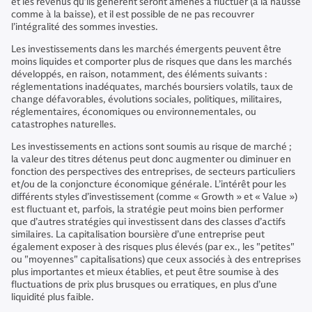
et les revenus qu’ils génèrent seront amenés à fluctuer (à la hausse
comme à la baisse), et il est possible de ne pas recouvrer
l’intégralité des sommes investies.
Les investissements dans les marchés émergents peuvent être
moins liquides et comporter plus de risques que dans les marchés
développés, en raison, notamment, des éléments suivants :
réglementations inadéquates, marchés boursiers volatils, taux de
change défavorables, évolutions sociales, politiques, militaires,
réglementaires, économiques ou environnementales, ou
catastrophes naturelles.
Les investissements en actions sont soumis au risque de marché ;
la valeur des titres détenus peut donc augmenter ou diminuer en
fonction des perspectives des entreprises, de secteurs particuliers
et/ou de la conjoncture économique générale. L’intérêt pour les
différents styles d’investissement (comme « Growth » et « Value »)
est fluctuant et, parfois, la stratégie peut moins bien performer
que d’autres stratégies qui investissent dans des classes d’actifs
similaires. La capitalisation boursière d’une entreprise peut
également exposer à des risques plus élevés (par ex., les "petites"
ou "moyennes" capitalisations) que ceux associés à des entreprises
plus importantes et mieux établies, et peut être soumise à des
fluctuations de prix plus brusques ou erratiques, en plus d’une
liquidité plus faible.