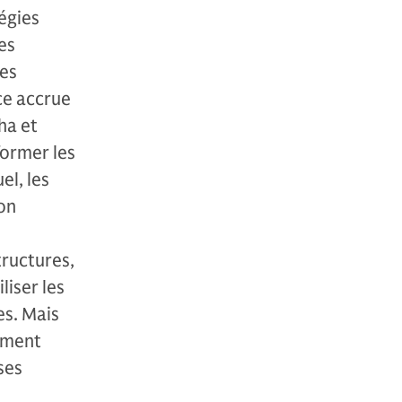
égies
es
des
ce accrue
ha et
former les
el, les
on
tructures,
liser les
es. Mais
lement
ses