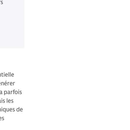
fs
tielle
énérer
a parfois
is les
miques de
es