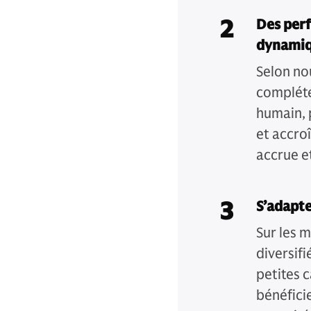
2
Des perf
dynami
Selon nou
complété
humain, 
et accroî
accrue e
3
S’adapte
Sur les 
diversif
petites 
bénéfici