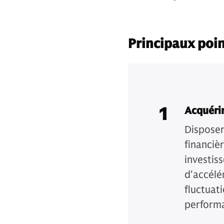
Principaux poin
1
Acquérir
Disposer
financièr
investis
d'accélé
fluctuat
performa