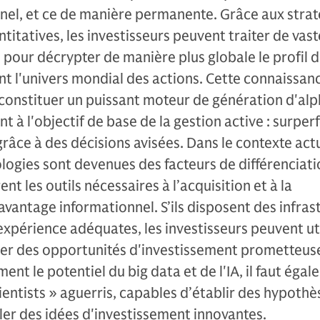
nel, et ce de manière permanente. Grâce aux strat
titatives, les investisseurs peuvent traiter de vast
pour décrypter de manière plus globale le profil 
t l'univers mondial des actions. Cette connaissan
constituer un puissant moteur de génération d'alp
 à l'objectif de base de la gestion active : surper
râce à des décisions avisées. Dans le contexte actu
logies sont devenues des facteurs de différenciati
nt les outils nécessaires à l’acquisition et à la
avantage informationnel. S’ils disposent des infras
’expérience adéquates, les investisseurs peuvent uti
ier des opportunités d'investissement prometteus
ent le potentiel du big data et de l'IA, il faut éga
ientists » aguerris, capables d’établir des hypothè
ler des idées d'investissement innovantes.