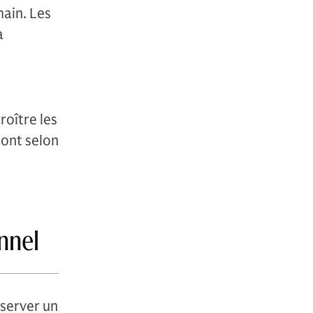
ain. Les
à
roître les
sont selon
onnel
nserver un