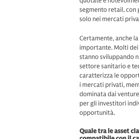
quotate è notevolment
segmento retail, con g
solo nei mercati priva
Certamente, anche la 
importante. Molti dei 
stanno sviluppando ne
settore sanitario e t
caratterizza le oppor
i mercati privati, me
dominata dai venture c
per gli investitori in
opportunità.
Quale tra le asset cl
compatibile con il ca