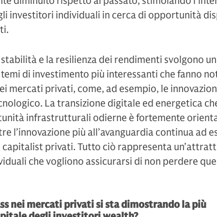
e diminuito rispetto al passato, stimolando l’inte
li investitori individuali in cerca di opportunità dis
ti.
stabilità e la resilienza dei rendimenti svolgono un
temi di investimento più interessanti che fanno not
i mercati privati, come, ad esempio, le innovazion
ecnologico. La transizione digitale ed energetica ch
tunità infrastrutturali odierne è fortemente orient
ntre l’innovazione più all’avanguardia continua ad e
apitalist privati. Tutto ciò rappresenta un’attratt
dividuali che vogliono assicurarsi di non perdere qu
ass nei mercati privati si sta dimostrando la più
pitale degli investitori wealth?