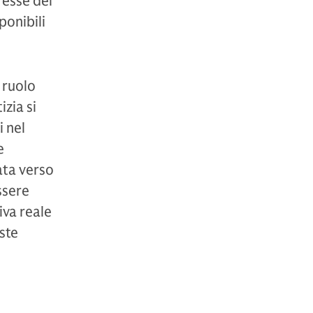
resse del
ponibili
 ruolo
izia si
i nel
e
ata verso
ssere
iva reale
este