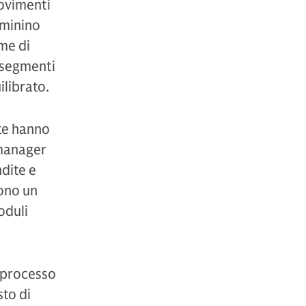
movimenti
liminino
ime di
i segmenti
ilibrato.
rte hanno
 manager
dite e
rono un
oduli
l processo
sto di