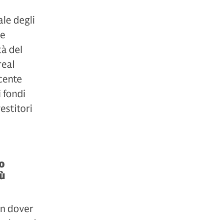
ale degli
se
tà del
real
cente
i fondi
estitori
o
iù
on dover