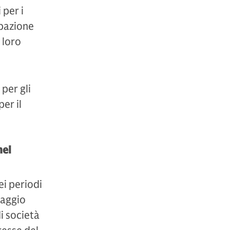
 per i
ipazione
 loro
 per gli
er il
nel
ei periodi
raggio
i società