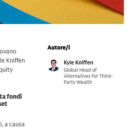
Autore/i
trovano
le Kniffen
Kyle Kniffen
quity
Global Head of
Alternatives for Third-
Party Wealth
lta fondi
set
ri, a causa