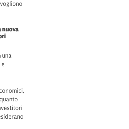
 vogliono
ta nuova
ori
n una
 e
economici,
 quanto
vestitori
desiderano