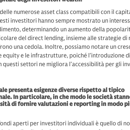
a delle numerose asset class compatibili con il capit
uesti investitori hanno sempre mostrato un interes
endimento, determinando un aumento della popolari
icolare del direct lending, insieme alle strategie di 
frono una cedola. Inoltre, possiamo notare un cres
e equity e le infrastrutture, poiché l’introduzione d
questi settori ne migliora l’accessibilità per gli inv
ale presenta esigenze diverse rispetto al tipico
nale. In particolare, in che modo le società stann
sità di fornire valutazioni e reporting in modo p
ondi aperti per investitori individuali è quello di n