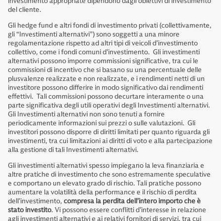
investimento appropriate dipendono dagli obiettivi di investimento
del cliente.
Gli hedge fund e altri fondi di investimento privati (collettivamente,
gli “Investimenti alternativi”) sono soggetti a una minore
regolamentazione rispetto ad altri tipi di veicoli d’investimento
collettivo, come i fondi comuni d’investimento. Gli investimenti
alternativi possono imporre commissioni significative, tra cui le
commissioni di incentivo che si basano su una percentuale delle
plusvalenze realizzate e non realizzate, e i rendimenti netti di un
investitore possono differire in modo significativo dai rendimenti
effettivi. Tali commissioni possono decurtare interamente o una
parte significativa degli utili operativi degli Investimenti alternativi.
Gli Investimenti alternativi non sono tenuti a fornire
periodicamente informazioni sui prezzi o sulle valutazioni. Gli
investitori possono disporre di diritti limitati per quanto riguarda gli
investimenti, tra cui limitazioni ai diritti di voto e alla partecipazione
alla gestione di tali Investimenti alternativi.
Gli investimenti alternativi spesso impiegano la leva finanziaria e
altre pratiche di investimento che sono estremamente speculative
e comportano un elevato grado di rischio. Tali pratiche possono
aumentare la volatilità della performance e il rischio di perdita
dell’investimento,
compresa la perdita dell’intero importo che è
stato investito
. Vi possono essere conflitti d’interesse in relazione
agli investimenti alternativi e ai relativi fornitori di servizi, tra cui