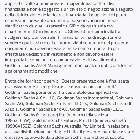
applicabili volte a promuovere l’indipendenza dell’analisi
finanziaria e non è soggetto a un divieto di negoziazione a seguito
della distribuzione della ricerca finanziaria. Le opinioni e i pareri
espressi nel presente documento possono variare in modo
significativo da quelli espressi da GIR o da qualsiasi altro
dipartimento di Goldman Sachs. Gli investitori sono invitati a
rivolgersi ai propri consulenti finanziari prima di acquistare o
vendere qualsiasi titolo. Le informazioni contenute nel presente
documento non devono essere prese come riferimento per
effettuare decisioni d’investimento e non devono essere
interpretate come una raccomandazione di investimento.
Goldman Sachs Asset Management non ha alcun obbligo di fornire
aggiornamenti o modifiche.
Entità che forniscono servizi. Questa presentazione è finalizzata
esclusivamente a semplificare le consultazioni con l’entità
Goldman Sachs pertinente, tra cui, a titolo esemplificativo,
Goldman Sachs & Co. LLC, Goldman Sachs International, Goldman
Sachs AG, Goldman Sachs Paris Inc. Et Cie., Goldman Sachs Saudi
Arabia, Goldman Sachs Bank AG, Goldman Sachs (Asia) L.L.C,
Goldman Sachs (Singapore) Pte (numero della società:
19862165W), Goldman Sachs Futures Pte. Ltd (numero società:
199004153Z); Goldman Sachs Australia Pty Limited. In relazione
alla sua distribuzione nel Regno Unito, il presente materiale è stato
emesso e approvato da Goldman Sachs International, società