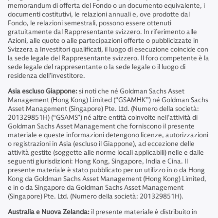
memorandum di offerta del Fondo o un documento equivalente, i
documenti costitutivi, le relazioni annuali e, ove prodotte dal
Fondo, le relazioni semestrali, possono essere ottenuti
gratuitamente dal Rappresentante svizzero. In riferimento alle
Azioni, alle quote o alle partecipazioni offerte o pubblicizzate in
Svizzera a Investitori qualificati, il luogo di esecuzione coincide con
la sede legale del Rappresentante svizzero. Il foro competente è la
sede legale del rappresentante o la sede legale o il luogo di
residenza dell’investitore.
Asia escluso Giappone:
si noti che né Goldman Sachs Asset
Management (Hong Kong) Limited (“GSAMHK”) né Goldman Sachs
Asset Management (Singapore) Pte. Ltd. (Numero della società:
201329851H) (“GSAMS”) né altre entità coinvolte nell’attività di
Goldman Sachs Asset Management che forniscono il presente
materiale e queste informazioni detengono licenze, autorizzazioni
o registrazioni in Asia (escluso il Giappone), ad eccezione delle
attività gestite (soggette alle norme locali applicabili) nelle e dalle
seguenti giurisdizioni: Hong Kong, Singapore, India e Cina. Il
presente materiale è stato pubblicato per un utilizzo in o da Hong
Kong da Goldman Sachs Asset Management (Hong Kong) Limited,
e in o da Singapore da Goldman Sachs Asset Management
(Singapore) Pte. Ltd. (Numero della società: 201329851H).
Australia e Nuova Zelanda:
il presente materiale è distribuito in