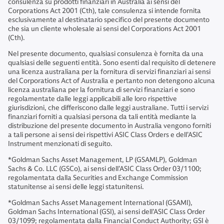
consulenza su prodotti finanziari in Australia ai sensi del
Corporations Act 2001 (Cth), tale consulenza si intende fornita
esclusivamente al destinatario specifico del presente documento
che sia un cliente wholesale ai sensi del Corporations Act 2001
(Cth).
Nel presente documento, qualsiasi consulenza è fornita da una
qualsiasi delle seguenti entità. Sono esenti dal requisito di detenere
una licenza australiana per la fornitura di servizi finanziari ai sensi
del Corporations Act of Australia e pertanto non detengono alcuna
licenza australiana per la fornitura di servizi finanziari e sono
regolamentate dalle leggi applicabili alle loro rispettive
giurisdizioni, che differiscono dalle leggi australiane. Tutti i servizi
finanziari forniti a qualsiasi persona da tali entità mediante la
distribuzione del presente documento in Australia vengono forniti
a tali persone ai sensi dei rispettivi ASIC Class Orders e dell’ASIC
Instrument menzionati di seguito.
*Goldman Sachs Asset Management, LP (GSAMLP), Goldman
Sachs & Co. LLC (GSCo), ai sensi dell’ASIC Class Order 03/1100;
regolamentata dalla Securities and Exchange Commission
statunitense ai sensi delle leggi statunitensi.
*Goldman Sachs Asset Management International (GSAMI),
Goldman Sachs International (GSI), ai sensi dell’ASIC Class Order
03/1099; regolamentata dalla Financial Conduct Authority; GSI è