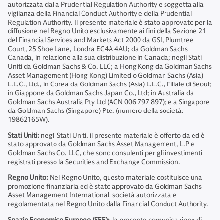
autorizzata dalla Prudential Regulation Authority e soggetta alla
vigilanza della Financial Conduct Authority e della Prudential
Regulation Authority. Il presente materiale è stato approvato per la
diffusione nel Regno Unito esclusivamente ai fini della Sezione 21
del Financial Services and Markets Act 2000 da GSI, Plumtree
Court, 25 Shoe Lane, Londra EC4A 4AU; da Goldman Sachs
Canada, in relazione alla sua distribuzione in Canada; negli Stati
Uniti da Goldman Sachs & Co. LLC; a Hong Kong da Goldman Sachs
Asset Management (Hong Kong) Limited o Goldman Sachs (Asia)
L.L.C., Ltd., in Corea da Goldman Sachs (Asia) L.L.C., Filiale di Seoul;
in Giappone da Goldman Sachs Japan Co., Ltd; in Australia da
Goldman Sachs Australia Pty Ltd (ACN 006 797 897); e a Singapore
da Goldman Sachs (Singapore) Pte. (numero della società:
19862165W).
Stati Uniti:
negli Stati Uniti, il presente materiale è offerto da ed è
stato approvato da Goldman Sachs Asset Management, L.P e
Goldman Sachs Co. LLC, che sono consulenti per gli investimenti
registrati presso la Securities and Exchange Commission.
Regno Unito:
Nel Regno Unito, questo materiale costituisce una
promozione finanziaria ed è stato approvato da Goldman Sachs
Asset Management International, società autorizzata e
regolamentata nel Regno Unito dalla Financial Conduct Authority.
Spazio Economico Europeo (SEE):
la presente comunicazione di