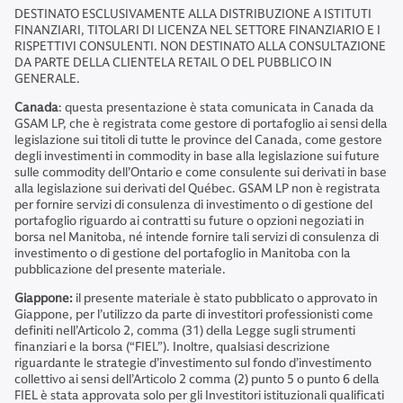
DESTINATO ESCLUSIVAMENTE ALLA DISTRIBUZIONE A ISTITUTI
FINANZIARI, TITOLARI DI LICENZA NEL SETTORE FINANZIARIO E I
RISPETTIVI CONSULENTI. NON DESTINATO ALLA CONSULTAZIONE
DA PARTE DELLA CLIENTELA RETAIL O DEL PUBBLICO IN
GENERALE.
Canada
: questa presentazione è stata comunicata in Canada da
GSAM LP, che è registrata come gestore di portafoglio ai sensi della
legislazione sui titoli di tutte le province del Canada, come gestore
degli investimenti in commodity in base alla legislazione sui future
sulle commodity dell’Ontario e come consulente sui derivati in base
alla legislazione sui derivati ​​del Québec. GSAM LP non è registrata
per fornire servizi di consulenza di investimento o di gestione del
portafoglio riguardo ai contratti su future o opzioni negoziati in
borsa nel Manitoba, né intende fornire tali servizi di consulenza di
investimento o di gestione del portafoglio in Manitoba con la
pubblicazione del presente materiale.
Giappone:
il presente materiale è stato pubblicato o approvato in
Giappone, per l’utilizzo da parte di investitori professionisti come
definiti nell’Articolo 2, comma (31) della Legge sugli strumenti
finanziari e la borsa (“FIEL”). Inoltre, qualsiasi descrizione
riguardante le strategie d’investimento sul fondo d’investimento
collettivo ai sensi dell’Articolo 2 comma (2) punto 5 o punto 6 della
FIEL è stata approvata solo per gli Investitori istituzionali qualificati