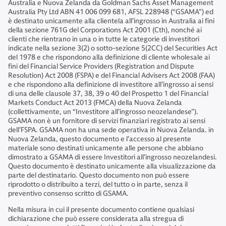
Australia e Nuova Zelanda da Goldman Sachs Asset Management
Australia Pty Ltd ABN 41 006 099 681, AFSL 228948 (“GSAMA”) ed
è destinato unicamente alla clientela all’ingrosso in Australia ai fini
della sezione 761G del Corporations Act 2001 (Cth), nonché ai
clienti che rientrano in una o in tutte le categorie di investitori
indicate nella sezione 3(2) o sotto-sezione 5(2CC) del Securities Act
del 1978 e che rispondono alla definizione di cliente wholesale ai
fini del Financial Service Providers (Registration and Dispute
Resolution) Act 2008 (FSPA) e del Financial Advisers Act 2008 (FAA)
e che rispondono alla definizione di investitore all’ingrosso ai sensi
di una delle clausole 37, 38, 39 o 40 del Prospetto 1 del Financial
Markets Conduct Act 2013 (FMCA) della Nuova Zelanda
(collettivamente, un “Investitore all’ingrosso neozelandese”).
GSAMA non è un fornitore di servizi finanziari registrato ai sensi
dell’FSPA. GSAMA non ha una sede operativa in Nuova Zelanda. in
Nuova Zelanda, questo documento e l’accesso al presente
materiale sono destinati unicamente alle persone che abbiano
dimostrato a GSAMA di essere Investitori all’ingrosso neozelandesi.
Questo documento è destinato unicamente alla visualizzazione da
parte del destinatario. Questo documento non può essere
riprodotto o distribuito a terzi, del tutto o in parte, senza il
preventivo consenso scritto di GSAMA.
Nella misura in cui il presente documento contiene qualsiasi
dichiarazione che può essere considerata alla stregua di