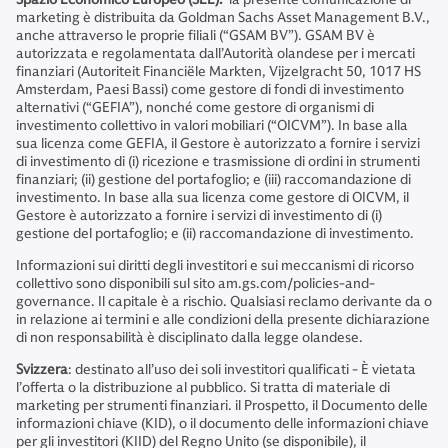
marketing è distribuita da Goldman Sachs Asset Management B.V.,
anche attraverso le proprie filiali (“GSAM BV”). GSAM BV è
autorizzata e regolamentata dall’Autorità olandese per i mercati
finanziari (Autoriteit Financiële Markten, Vijzelgracht 50, 1017 HS
Amsterdam, Paesi Bassi) come gestore di fondi di investimento
alternativi (“GEFIA”), nonché come gestore di organismi di
investimento collettivo in valori mobiliari (“OICVM”). In base alla
sua licenza come GEFIA, il Gestore è autorizzato a fornire i servizi
di investimento di (i) ricezione e trasmissione di ordini in strumenti
finanziari; (ii) gestione del portafoglio; e (iii) raccomandazione di
investimento. In base alla sua licenza come gestore di OICVM, il
Gestore è autorizzato a fornire i servizi di investimento di (i)
gestione del portafoglio; e (ii) raccomandazione di investimento.
Informazioni sui diritti degli investitori e sui meccanismi di ricorso
collettivo sono disponibili sul sito am.gs.com/policies-and-
governance. Il capitale è a rischio. Qualsiasi reclamo derivante da o
in relazione ai termini e alle condizioni della presente dichiarazione
di non responsabilità è disciplinato dalla legge olandese.
Svizzera
: destinato all’uso dei soli investitori qualificati - È vietata
l’offerta o la distribuzione al pubblico. Si tratta di materiale di
marketing per strumenti finanziari. il Prospetto, il Documento delle
informazioni chiave (KID), o il documento delle informazioni chiave
per gli investitori (KIID) del Regno Unito (se disponibile), il