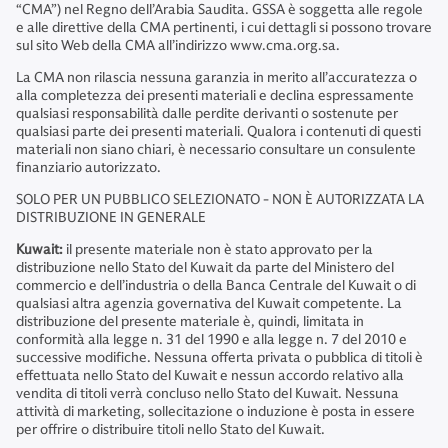
“CMA”) nel Regno dell’Arabia Saudita. GSSA è soggetta alle regole
e alle direttive della CMA pertinenti, i cui dettagli si possono trovare
sul sito Web della CMA all’indirizzo www.cma.org.sa.
La CMA non rilascia nessuna garanzia in merito all’accuratezza o
alla completezza dei presenti materiali e declina espressamente
qualsiasi responsabilità dalle perdite derivanti o sostenute per
qualsiasi parte dei presenti materiali. Qualora i contenuti di questi
materiali non siano chiari, è necessario consultare un consulente
finanziario autorizzato.
SOLO PER UN PUBBLICO SELEZIONATO - NON È AUTORIZZATA LA
DISTRIBUZIONE IN GENERALE
Kuwait:
il presente materiale non è stato approvato per la
distribuzione nello Stato del Kuwait da parte del Ministero del
commercio e dell’industria o della Banca Centrale del Kuwait o di
qualsiasi altra agenzia governativa del Kuwait competente. La
distribuzione del presente materiale è, quindi, limitata in
conformità alla legge n. 31 del 1990 e alla legge n. 7 del 2010 e
successive modifiche. Nessuna offerta privata o pubblica di titoli è
effettuata nello Stato del Kuwait e nessun accordo relativo alla
vendita di titoli verrà concluso nello Stato del Kuwait. Nessuna
attività di marketing, sollecitazione o induzione è posta in essere
per offrire o distribuire titoli nello Stato del Kuwait.