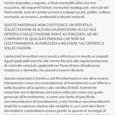
rischio di perdita a seguito, a titolo esemplificativo ma non
esaustivo, dei seguenti fattori: normative inadeguate, mercati dei
titoli volatili, tassi di cambio avversi e sviluppi sociali, politici, militari,
normativi, economici, ambientali o disastri naturali.
QUESTO MATERIALE NON COSTITUISCE UN’OFFERTA O
SOLLECITAZIONE IN ALCUNA GIURISDIZIONE IN CUI TALE
OFFERTA O SOLLECITAZIONE NON È AUTORIZZATA, NÉ NEI
CONFRONTI DI QUALSIASI PERSONA CHE NON SIA
LEGITTIMAMENTE AUTORIZZATA A RICEVERE TALI OFFERTE O
SOLLECITAZIONI.
I potenziali investitori sono tenuti a informarsi in merito ai requisiti
legali applicabili nonché alle norme fiscali e alle regolamentazioni
di controllo valutarie applicabili nei Paesi di loro cittadinanza,
residenza o domicilio che possono essere rilevanti.
Questo materiale è fornito a soli fini informativi e non deve essere
interpretato come raccomandazione di investimento o un’offerta o
sollecitazione all’acquisto o alla vendita di titoli. Il presente
materiale non è destinato ad essere utilizzato come una guida
generale all’investimento, o come una fonte di specifiche
raccomandazioni di investimento, e non fornisce raccomandazioni
implicite o espresse relative alla modalità in cui i conti dei clienti
dovrebbero o potrebbero essere gestiti, in quanto le strategie di