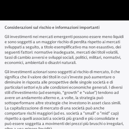
Considerazioni sul rischio e informazioni importanti
Gli investimenti nei mercati emergenti possono essere meno liquidi
e sono soggetti a un maggior rischio di perdita rispetto ai mercati
sviluppati a seguito, a titolo esemplificativo ma non esaustivo, dei
seguenti fattori: normative inadeguate, mercati dei titoli volatili,
tassi di cambio avversi e sviluppi sociali, politici, militari, normativi,
economici, ambientali o disastri naturali.
Gli investimenti azionari sono soggetti al rischio di mercato, il che
significa che il valore dei titoli in cui s’investe può aumentare o
diminuire in risposta alle prospettive delle singole società e di
particolari settori e/o alle condizioni economiche generali. I diversi
stili d’investimento (ad esempio, “growth” e “value”) tendono ad
avere un andamento alterno e, a volte, la strategia può
sottoperformare altre strategie che investono in asset class simili.
La capitalizzazione di mercato di una società può anche
comportare rischi maggiori (ad es. società a "small" o "mid" cap)
rispetto a quelli associati a società più grandi e più consolidate e
può essere soggetta a movimenti dei prezzi più bruschi o irregolari,
oltre a una minore liquidità.