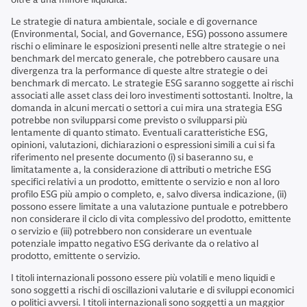
Le strategie di natura ambientale, sociale e di governance
(Environmental, Social, and Governance, ESG) possono assumere
rischi o eliminare le esposizioni presenti nelle altre strategie o nei
benchmark del mercato generale, che potrebbero causare una
divergenza tra la performance di queste altre strategie o dei
benchmark di mercato. Le strategie ESG saranno soggette ai rischi
associati alle asset class dei loro investimenti sottostanti. Inoltre, la
domanda in alcuni mercati o settori a cui mira una strategia ESG
potrebbe non svilupparsi come previsto o svilupparsi più
lentamente di quanto stimato. Eventuali caratteristiche ESG,
opinioni, valutazioni, dichiarazioni o espressioni simili a cui si fa
riferimento nel presente documento (i) si baseranno su, e
limitatamente a, la considerazione di attributi o metriche ESG
specifici relativi a un prodotto, emittente o servizio e non al loro
profilo ESG più ampio o completo, e, salvo diversa indicazione, (ii)
possono essere limitate a una valutazione puntuale e potrebbero
non considerare il ciclo di vita complessivo del prodotto, emittente
o servizio e (iii) potrebbero non considerare un eventuale
potenziale impatto negativo ESG derivante da o relativo al
prodotto, emittente o servizio.
I titoli internazionali possono essere più volatili e meno liquidi e
sono soggetti a rischi di oscillazioni valutarie e di sviluppi economici
o politici avversi. I titoli internazionali sono soggetti a un maggior