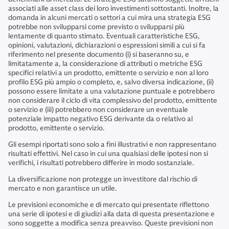
associati alle asset class dei loro investimenti sottostanti. Inoltre, la
domanda in alcuni mercati o settori a cui mira una strategia ESG
potrebbe non svilupparsi come previsto o svilupparsi più
lentamente di quanto stimato. Eventuali caratteristiche ESG,
opinioni, valutazioni, dichiarazioni o espressioni simili a cui si fa
riferimento nel presente documento (i) si baseranno su, e
limitatamente a, la considerazione di attributi o metriche ESG
specifici relativi a un prodotto, emittente o servizio e non al loro
profilo ESG più ampio o completo, e, salvo diversa indicazione, (ii)
possono essere limitate a una valutazione puntuale e potrebbero
non considerare il ciclo di vita complessivo del prodotto, emittente
o servizio e (iii) potrebbero non considerare un eventuale
potenziale impatto negativo ESG derivante da o relativo al
prodotto, emittente o servizio.
Gli esempi riportati sono solo a fini illustrativi e non rappresentano
risultati effettivi. Nel caso in cui una qualsiasi delle ipotesi non si
verifichi, i risultati potrebbero differire in modo sostanziale.
La diversificazione non protegge un investitore dal rischio di
mercato e non garantisce un utile.
Le previsioni economiche e di mercato qui presentate riflettono
una serie di ipotesi e di giudizi alla data di questa presentazione e
sono soggette a modifica senza preavviso. Queste previsioni non