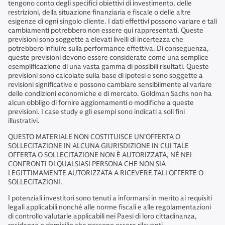
tengono conto degli specifici obiettivi di investimento, delle
restrizioni, della situazione finanziaria e fiscale o delle altre
esigenze di ogni singolo cliente. I dati effettivi possono variare e tali
cambiamenti potrebbero non essere qui rappresentati. Queste
previsioni sono soggette a elevati livelli di incertezza che
potrebbero influire sulla performance effettiva. Di conseguenza,
queste previsioni devono essere considerate come una semplice
esemplificazione di una vasta gamma di possibili risultati. Queste
previsioni sono calcolate sulla base di ipotesi e sono soggette a
revisioni significative e possono cambiare sensibilmente al variare
delle condizioni economiche e di mercato. Goldman Sachs non ha
alcun obbligo di fornire aggiornamenti o modifiche a queste
previsioni. I case study e gli esempi sono indicati a soli fini
illustrativi.
QUESTO MATERIALE NON COSTITUISCE UN’OFFERTA O
SOLLECITAZIONE IN ALCUNA GIURISDIZIONE IN CUI TALE
OFFERTA O SOLLECITAZIONE NON È AUTORIZZATA, NÉ NEI
CONFRONTI DI QUALSIASI PERSONA CHE NON SIA
LEGITTIMAMENTE AUTORIZZATA A RICEVERE TALI OFFERTE O
SOLLECITAZIONI.
I potenziali investitori sono tenuti a informarsi in merito ai requisiti
legali applicabili nonché alle norme fiscali e alle regolamentazioni
di controllo valutarie applicabili nei Paesi di loro cittadinanza,