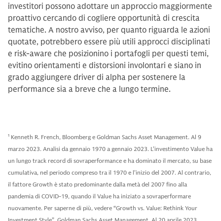
investitori possono adottare un approccio maggiormente
proattivo cercando di cogliere opportunità di crescita
tematiche. A nostro avviso, per quanto riguarda le azioni
quotate, potrebbero essere più utili approcci disciplinati
e risk-aware che posizionino i portafogli per questi temi,
evitino orientamenti e distorsioni involontari e siano in
grado aggiungere driver di alpha per sostenere la
performance sia a breve che a lungo termine.
1
Kenneth R. French, Bloomberg e Goldman Sachs Asset Management. Al 9
marzo 2023. Analisi da gennaio 1970 a gennaio 2023. L’investimento Value ha
un lungo track record di sovraperformance e ha dominato il mercato, su base
cumulativa, nel periodo compreso tra il 1970 e l’inizio del 2007. Al contrario,
il fattore Growth è stato predominante dalla metà del 2007 fino alla
pandemia di COVID-19, quando il Value ha iniziato a sovraperformare
nuovamente. Per saperne di più, vedere “Growth vs. Value: Rethink Your
Investment Style”, Goldman Sachs Asset Management. Al 20 aprile 2023.