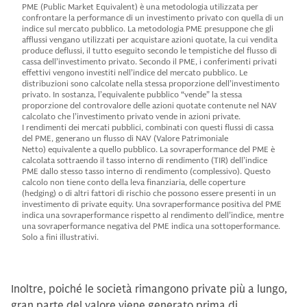
PME (Public Market Equivalent) è una metodologia utilizzata per
confrontare la performance di un investimento privato con quella di un
indice sul mercato pubblico. La metodologia PME presuppone che gli
afflussi vengano utilizzati per acquistare azioni quotate, la cui vendita
produce deflussi, il tutto eseguito secondo le tempistiche del flusso di
cassa dell’investimento privato. Secondo il PME, i conferimenti privati
effettivi vengono investiti nell’indice del mercato pubblico. Le
distribuzioni sono calcolate nella stessa proporzione dell’investimento
privato. In sostanza, l’equivalente pubblico “vende” la stessa
proporzione del controvalore delle azioni quotate contenute nel NAV
calcolato che l’investimento privato vende in azioni private.
I rendimenti dei mercati pubblici, combinati con questi flussi di cassa
del PME, generano un flusso di NAV (Valore Patrimoniale
Netto) equivalente a quello pubblico. La sovraperformance del PME è
calcolata sottraendo il tasso interno di rendimento (TIR) dell’indice
PME dallo stesso tasso interno di rendimento (complessivo). Questo
calcolo non tiene conto della leva finanziaria, delle coperture
(hedging) o di altri fattori di rischio che possono essere presenti in un
investimento di private equity.
Una sovraperformance positiva del PME
indica una sovraperformance rispetto al rendimento dell’indice, mentre
una sovraperformance negativa del PME indica una sottoperformance.
Solo a fini illustrativi.
Inoltre, poiché le società rimangono private più a lungo,
gran parte del valore viene generato prima di