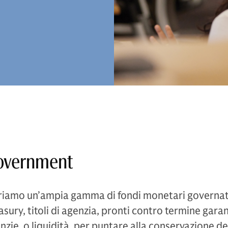
overnment
riamo un’ampia gamma di fondi monetari governati
asury, titoli di agenzia, pronti contro termine garan
nzie, o liquidità, per puntare alla conservazione de