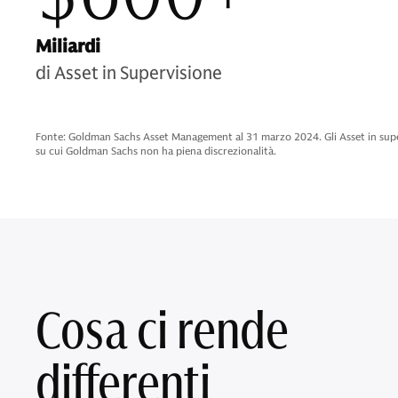
Miliardi
di Asset in Supervisione
Fonte: Goldman Sachs Asset Management al 31 marzo 2024. Gli Asset in superv
su cui Goldman Sachs non ha piena discrezionalità.
Cosa ci rende
differenti