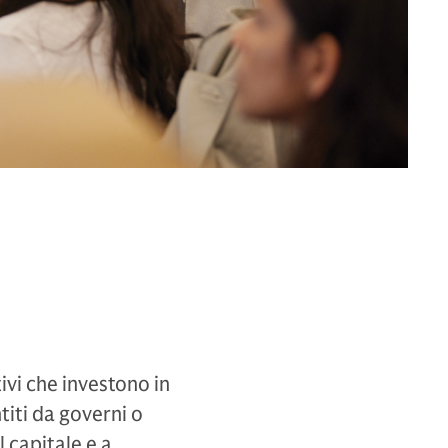
vi che investono in
titi da governi o
l capitale e a