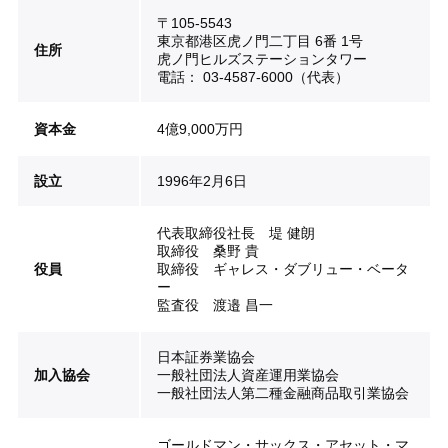
〒105-5543
東京都港区虎ノ門二丁目 6番 1号
住所
虎ノ門ヒルズステーションタワー
電話： 03-4587-6000（代表）
資本金
4億9,000万円
設立
1996年2月6日
代表取締役社長 堤 健朗
取締役 桑野 貴
役員
取締役 ギャレス・ダブリュー・ベータ
ー
監査役 渡邉 昌一
日本証券業協会
加入協会
一般社団法人資産運用業協会
一般社団法人第二種金融商品取引業協会
ゴールドマン・サックス・アセット・マ