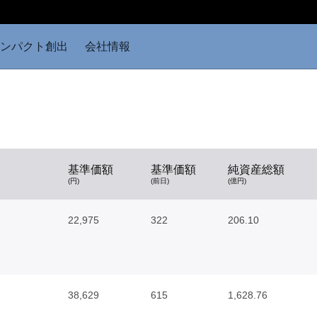
ンパクト創出
会社情報
基準価額
基準価額
純資産総額
(円)
(前日)
(億円)
22,975
322
206.10
38,629
615
1,628.76