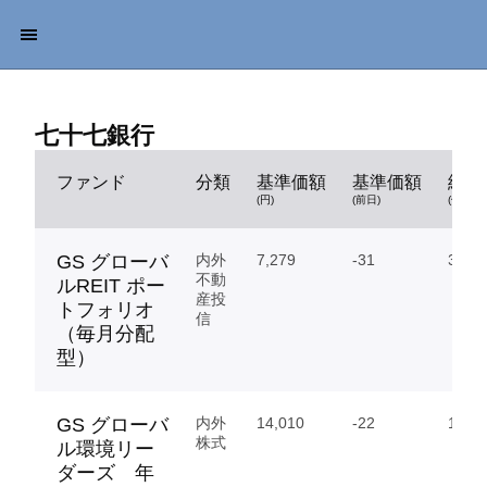
七十七銀行
ファンド
分類
基準価額
基準価額
純資
(円)
(前日)
(億円)
GS グローバ
内外
7,279
-31
34.31
不動
ルREIT ポー
産投
トフォリオ
信
（毎月分配
型）
GS グローバ
内外
14,010
-22
174.
株式
ル環境リー
ダーズ 年