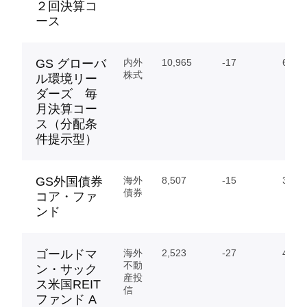
２回決算コ
ース
GS グローバ
内外
10,965
-17
65.15
株式
ル環境リー
ダーズ 毎
月決算コー
ス（分配条
件提示型）
GS外国債券
海外
8,507
-15
39.47
債券
コア・ファ
ンド
ゴールドマ
海外
2,523
-27
46.10
不動
ン・サック
産投
ス米国REIT
信
ファンド A