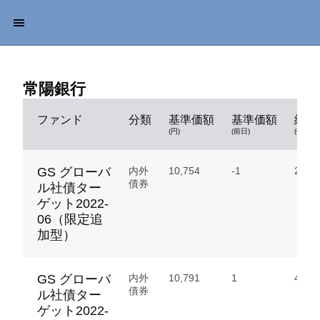
常陽銀行
ファンド
分類
基準価額
基準価額
純資
(円)
(前日)
(億円)
GS グローバ
内外
10,754
-1
218.
債券
ル社債ター
ゲット2022-
06（限定追
加型）
GS グローバ
内外
10,791
1
475.
債券
ル社債ター
ゲット2022-