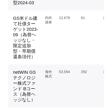
型2024-03
GS米ドル建
内外
12,678
61
213.
債券
て社債ター
ゲット2023-
09（為替ヘ
ッジなし・
限定追加
型・早期償
還条項付）
netWIN GS
海外
53,594
292
17,01
株式
テクノロジ
ー株式ファ
ンド Bコー
ス（為替ヘ
ッジなし）