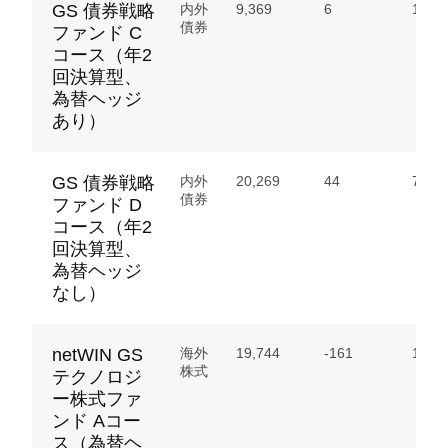
GS 債券戦略
内外
9,369
6
1.28
債券
ファンド C
コース（年2
回決算型、
為替ヘッジ
あり）
GS 債券戦略
内外
20,269
44
7.83
債券
ファンド D
コース（年2
回決算型、
為替ヘッジ
なし）
netWIN GS
海外
19,744
-161
1,544
株式
テクノロジ
ー株式ファ
ンド Aコー
ス（為替ヘ