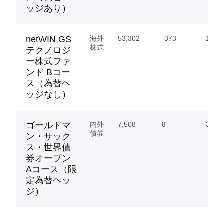
ッジあり）
netWIN GS
海外
53,302
-373
16,92
株式
テクノロジ
ー株式ファ
ンド Bコー
ス（為替ヘ
ッジなし）
ゴールドマ
内外
7,508
8
39.29
債券
ン・サック
ス・世界債
券オープン
Aコース（限
定為替ヘッ
ジ）