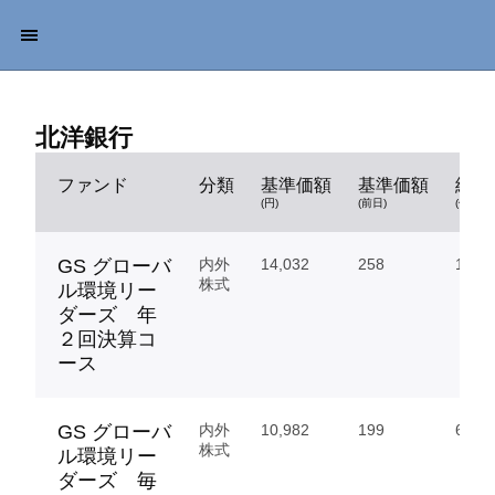
北洋銀行
ファンド
分類
基準価額
基準価額
純資
(円)
(前日)
(億円)
GS グローバ
内外
14,032
258
174.
株式
ル環境リー
ダーズ 年
２回決算コ
ース
GS グローバ
内外
10,982
199
65.23
株式
ル環境リー
ダーズ 毎