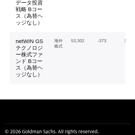
データ投資
戦略 Bコー
ス（為替ヘ
ッジなし）
netWIN GS
海外
53,302
-373
16,92
株式
テクノロジ
ー株式ファ
ンド Bコー
ス（為替ヘ
ッジなし）
© 2026 Goldman Sachs. All rights reserved.