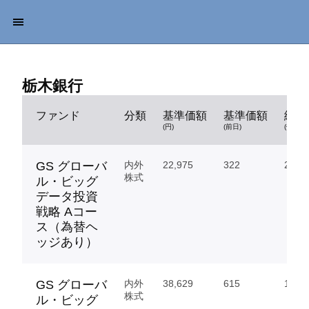
栃木銀行
ファンド
分類
基準価額
基準価額
純資
(円)
(前日)
(億円)
GS グローバ
内外
22,975
322
206.
株式
ル・ビッグ
データ投資
戦略 Aコー
ス（為替ヘ
ッジあり）
GS グローバ
内外
38,629
615
1,628
株式
ル・ビッグ