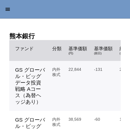
熊本銀行
ファンド
分類
基準価額
基準価額
純資
(円)
(前日)
(億円)
GS グローバ
内外
22,844
-131
204.
株式
ル・ビッグ
データ投資
戦略 Aコー
ス（為替ヘ
ッジあり）
GS グローバ
内外
38,569
-60
1,626
株式
ル・ビッグ