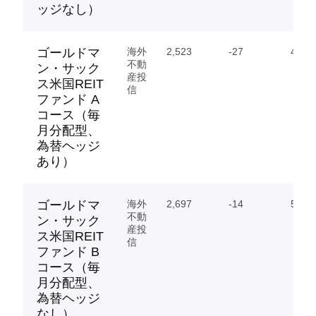
ッジなし）
ゴールドマ
海外
2,523
-27
46.10
不動
ン・サック
産投
ス米国REIT
信
ファンド A
コース（毎
月分配型、
為替ヘッジ
あり）
ゴールドマ
海外
2,697
-14
546.
不動
ン・サック
産投
ス米国REIT
信
ファンド B
コース（毎
月分配型、
為替ヘッジ
なし）