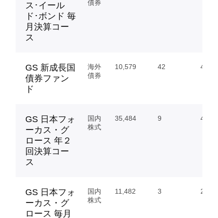
債券
ス･イール
ド･ボンド 毎
月決算コー
ス
GS 新成長国
海外
10,579
42
44.31
債券
債券ファン
ド
GS 日本フォ
国内
35,484
9
437.
株式
ーカス・グ
ロース 年２
回決算コー
ス
GS 日本フォ
国内
11,482
3
298.
株式
ーカス・グ
ロース 毎月