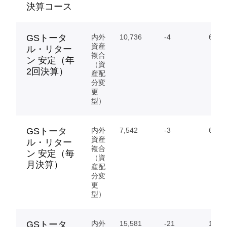
決算コース
GSトータ
内外
10,736
-4
6.94
資産
ル・リター
複合
ン 安定（年
（資
2回決算）
産配
分変
更
型）
GSトータ
内外
7,542
-3
6.11
資産
ル・リター
複合
ン 安定（毎
（資
月決算）
産配
分変
更
型）
GSトータ
内外
15,581
-21
16.81