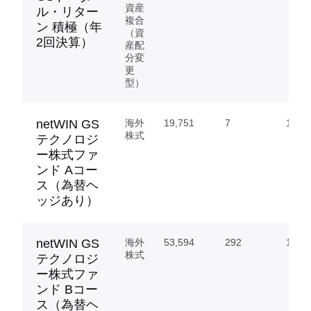
資産
ル・リター
複合
ン 積極（年
（資
2回決算）
産配
分変
更
型）
netWIN GS
海外
19,751
7
1,543
株式
テクノロジ
ー株式ファ
ンド Aコー
ス（為替ヘ
ッジあり）
netWIN GS
海外
53,594
292
17,01
株式
テクノロジ
ー株式ファ
ンド Bコー
ス（為替ヘ