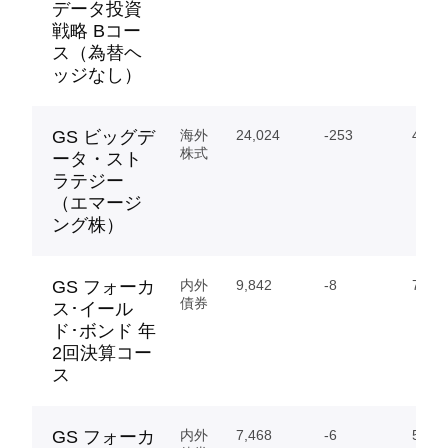
データ投資
戦略 Bコー
ス（為替ヘ
ッジなし）
GS ビッグデ
海外
24,024
-253
40.30
株式
ータ・スト
ラテジー
（エマージ
ング株）
GS フォーカ
内外
9,842
-8
76.54
債券
ス･イール
ド･ボンド 年
2回決算コー
ス
GS フォーカ
内外
7,468
-6
57.77