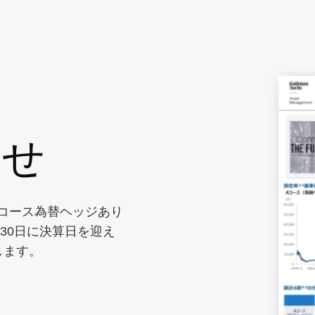
らせ
」Aコース為替ヘッジあり
月30日に決算日を迎え
します。