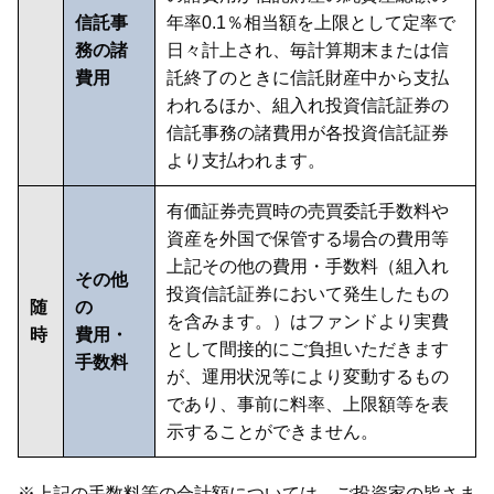
信託事
年率0.1％相当額を上限として定率で
務の諸
日々計上され、毎計算期末または信
費用
託終了のときに信託財産中から支払
われるほか、組入れ投資信託証券の
信託事務の諸費用が各投資信託証券
より支払われます。
有価証券売買時の売買委託手数料や
資産を外国で保管する場合の費用等
上記その他の費用・手数料（組入れ
その他
投資信託証券において発生したもの
随
の
を含みます。）はファンドより実費
時
費用・
として間接的にご負担いただきます
手数料
が、運用状況等により変動するもの
であり、事前に料率、上限額等を表
示することができません。
※上記の手数料等の合計額については、ご投資家の皆さま