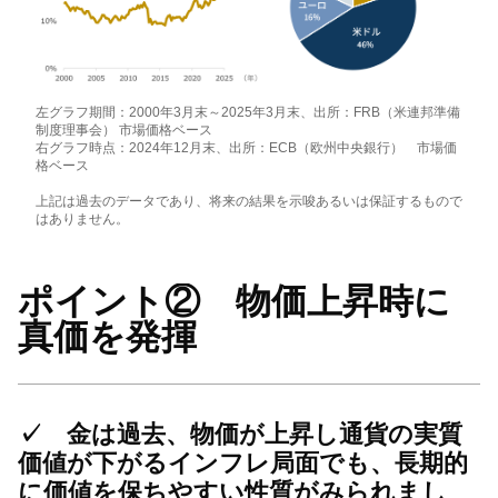
左グラフ期間：2000年3月末～2025年3月末、出所：FRB（米連邦準備
制度理事会） 市場価格ベース
右グラフ時点：2024年12月末、出所：ECB（欧州中央銀行） 市場価
格ベース
上記は過去のデータであり、将来の結果を示唆あるいは保証するもので
はありません。
ポイント② 物価上昇時に
真価を発揮
✓
金は過去、物価が上昇し通貨の実質
価値が下がるインフレ局面でも、長期的
に価値を保ちやすい性質がみられまし