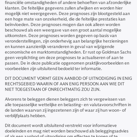
financiële omstandigheden of andere behoeften van afzonderlijke
klanten. De feitelijke gegevens zullen afwijken en worden hier
mogelijk niet weergegeven. Deze prognoses zijn blootgesteld aan
een hoge mate van onzekerheid, die de feitelijke prestaties kan
beïnvloeden. Deze prognoses mogen dan ook alleen worden
beschouwd als een weergave van een groot aantal mogelijke
uitkomsten. Deze prognoses worden gegeven op basis van
veronderstellingen, zijn onderhevig aan belangrijke herzieningen
en kunnen aanzienlijk veranderen in geval van wijzigende
economische en marktomstandigheden. Er rust op Goldman Sachs
geen verplichting om deze prognoses te actualiseren of aan te
passen. De in deze publicatie opgenomen praktijkvoorbeelden en
voorbeelden zijn uitsluitend bedoeld ter informatie.
DIT DOCUMENT VORMT GEEN AANBOD OF UITNODIGING IN ENIG
RECHTSGEBIED WAARIN OF AAN ENIG PERSOON AAN WIE DIT
NIET TOEGESTAAN OF ONRECHTMATIG ZOU ZIJN.
Alvorens te beleggen dienen beleggers zich te vergewissen van
alle toepasselijke wettelijke en belasting- en valutavoorschriften in
de landen waarvan zij ingezetenen zijn of waar zij hun woon- of
verblijfplaats hebben.
Dit document wordt uitsluitend verstrekt voor informatieve
doeleinden en mag niet worden beschouwd als beleggingsadvies
of als een aanbod of uitnodiging om effecten te kopen of te