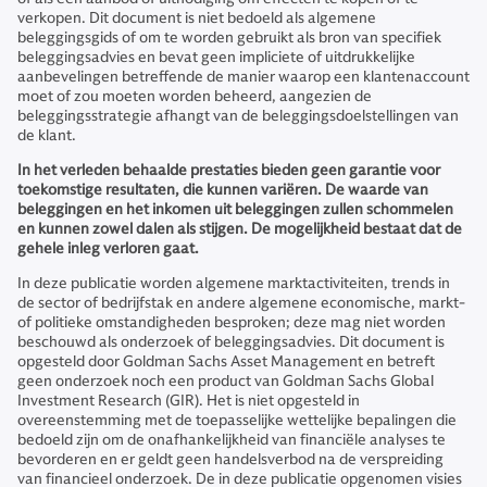
verkopen. Dit document is niet bedoeld als algemene
beleggingsgids of om te worden gebruikt als bron van specifiek
beleggingsadvies en bevat geen impliciete of uitdrukkelijke
aanbevelingen betreffende de manier waarop een klantenaccount
moet of zou moeten worden beheerd, aangezien de
beleggingsstrategie afhangt van de beleggingsdoelstellingen van
de klant.
In het verleden behaalde prestaties bieden geen garantie voor
toekomstige resultaten, die kunnen variëren. De waarde van
beleggingen en het inkomen uit beleggingen zullen schommelen
en kunnen zowel dalen als stijgen. De mogelijkheid bestaat dat de
gehele inleg verloren gaat.
In deze publicatie worden algemene marktactiviteiten, trends in
de sector of bedrijfstak en andere algemene economische, markt-
of politieke omstandigheden besproken; deze mag niet worden
beschouwd als onderzoek of beleggingsadvies. Dit document is
opgesteld door Goldman Sachs Asset Management en betreft
geen onderzoek noch een product van Goldman Sachs Global
Investment Research (GIR). Het is niet opgesteld in
overeenstemming met de toepasselijke wettelijke bepalingen die
bedoeld zijn om de onafhankelijkheid van financiële analyses te
bevorderen en er geldt geen handelsverbod na de verspreiding
van financieel onderzoek. De in deze publicatie opgenomen visies