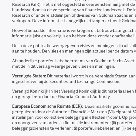
Research (GIR). Het is niet opgesteld in overeenstemming met de 
handelsverbod na de verspreiding van financieel onderzoek. De 
Research of andere afdelingen of divisies van Goldman Sachs en
verkopen. Deze informatie is mogelijk niet langer actueel; Goldm
Hoewel bepaalde informatie is verkregen uit betrouwbaar geachte br
informatie juist en volledig is en hebben deze zonder onafhankeli
De in deze publicatie weergegeven visies en meningen zijn uits
aan te houden. De visies en meningen zijn actueel per de datum 
Afzonderlijke portefeuillebeheerteams van Goldman Sachs Asset
met de in dit verslag weergegeven visies en meningen.
Verenigde Staten:
Dit materiaal wordt in de Verenigde Staten aa
ingeschreven bij de Securities and Exchange Commission.
Verenigd Koninkrijk In het Verenigd Koninkrijk is dit materiaal e
en gereguleerd door de Financial Conduct Authority.
Europese Economische Ruimte (EER):
Deze marketingcommunicati
gereguleerd door de Autoriteit Financiële Markten (Vijzelgracht 
instellingen voor collectieve belegging in effecten (“icbe”). Op
en doorgeven van orders in financiële instrumenten; (ii) portefeu
beleggingsdiensten te verlenen: (i) portefeuillebeheer; en (ii) bel