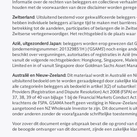
Informatie over de rechten van beleggers en collectieve verhaalm
houden met de voorwaarden van deze disclaimer worden geregel
Zwitserland
: Uitsluitend bestemd voor gekwalificeerde beleggers
hebben individuele beleggers al lange tijd te maken met barrière
betrekking tot de aandelen, participaties of belangen die in Zwi
Zwitserse vertegenwoordiger. Het rechtsgebied is de plaats waar d
Azië, uitgezonderd Japan
: beleggers worden erop gewezen dat 
(ondernemingsnummer: 201329851H ) (‘GSAMS’) noch enige andere e
beschikt over vergunningen, autorisaties of registraties in Azië 
vanuit de volgende rechtsgebieden: Hongkong, Singapore, Maleis
Limited en in of vanuit Singapore door Goldman Sachs Asset Ma
Australië en Nieuw-Zeeland:
Dit materiaal wordt in Australië en
uitsluitend bedoeld om te worden geraadpleegd door zakelijke klant
alle categorieën beleggers als bedoeld in artikel 3(2) of subartik
Providers (Registration and Dispute Resolution) Act 2008 (FSPA) en 
37, 38, 39 of 40 van bijlage 1 bij de Financial Markets Conduct 
krachtens de FSPA. GSAMA heeft geen vestiging in Nieuw-Zeelan
aangetoond een NZ Wholesale Investor te zijn. Dit document is u
onder anderen zonder de voorafgaande schriftelijke toestemmi
Voor zover dit document enige uitspraak bevat die op grond van d
de beoogde ontvanger van dit document, zijnde een zakelijke klant