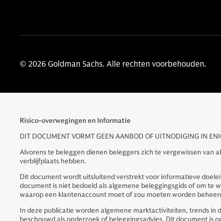
© 2026 Goldman Sachs. Alle rechten voorbehouden.
Risico-overwegingen en Informatie
DIT DOCUMENT VORMT GEEN AANBOD OF UITNODIGING IN ENIG
Alvorens te beleggen dienen beleggers zich te vergewissen van all
verblijfplaats hebben.
Dit document wordt uitsluitend verstrekt voor informatieve doel
document is niet bedoeld als algemene beleggingsgids of om te wo
waarop een klantenaccount moet of zou moeten worden beheerd, 
In deze publicatie worden algemene marktactiviteiten, trends in
beschouwd als onderzoek of beleggingsadvies. Dit document is