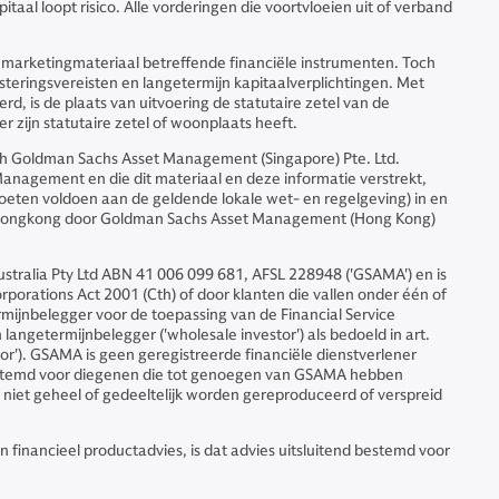
al loopt risico. Alle vorderingen die voortvloeien uit of verband
t marketingmateriaal betreffende financiële instrumenten. Toch
steringsvereisten en langetermijn kapitaalverplichtingen. Met
, is de plaats van uitvoering de statutaire zetel van de
 zijn statutaire zetel of woonplaats heeft.
 Goldman Sachs Asset Management (Singapore) Pte. Ltd.
anagement en die dit materiaal en deze informatie verstrekt,
 moeten voldoen aan de geldende lokale wet- en regelgeving) in en
nuit Hongkong door Goldman Sachs Asset Management (Hong Kong)
tralia Pty Ltd ABN 41 006 099 681, AFSL 228948 ('GSAMA') en is
orporations Act 2001 (Cth) of door klanten die vallen onder één of
termijnbelegger voor de toepassing van de Financial Service
 langetermijnbelegger ('wholesale investor') als bedoeld in art.
or'). GSAMA is geen geregistreerde financiële dienstverlener
bestemd voor diegenen die tot genoegen van GSAMA hebben
niet geheel of gedeeltelijk worden gereproduceerd of verspreid
 financieel productadvies, is dat advies uitsluitend bestemd voor