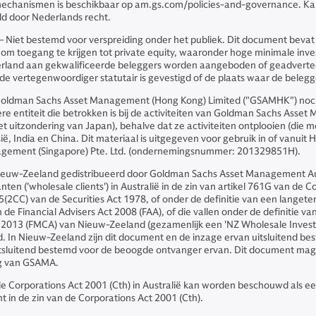
echanismen is beschikbaar op am.gs.com/policies-and-governance. Kapita
d door Nederlands recht.
 – Niet bestemd voor verspreiding onder het publiek. Dit document beva
s om toegang te krijgen tot private equity, waaronder hoge minimale inve
tserland aan gekwalificeerde beleggers worden aangeboden of geadverteerd
e vertegenwoordiger statutair is gevestigd of de plaats waar de belegger
Goldman Sachs Asset Management (Hong Kong) Limited ("GSAMHK") noch
ntiteit die betrokken is bij de activiteiten van Goldman Sachs Asset M
(met uitzondering van Japan), behalve dat ze activiteiten ontplooien (die
ië, India en China. Dit materiaal is uitgegeven voor gebruik in of va
nagement (Singapore) Pte. Ltd. (ondernemingsnummer: 201329851H).
 Nieuw-Zeeland gedistribueerd door Goldman Sachs Asset Management Aus
en ('wholesale clients') in Australië in de zin van artikel 761G van de C
el 5(2CC) van de Securities Act 1978, of onder de definitie van een lange
de Financial Advisers Act 2008 (FAA), of die vallen onder de definitie van
Act 2013 (FMCA) van Nieuw-Zeeland (gezamenlijk een 'NZ Wholesale Invest
d. In Nieuw-Zeeland zijn dit document en de inzage ervan uitsluitend 
itsluitend bestemd voor de beoogde ontvanger ervan. Dit document mag 
ng van GSAMA.
e Corporations Act 2001 (Cth) in Australië kan worden beschouwd als een
 in de zin van de Corporations Act 2001 (Cth).