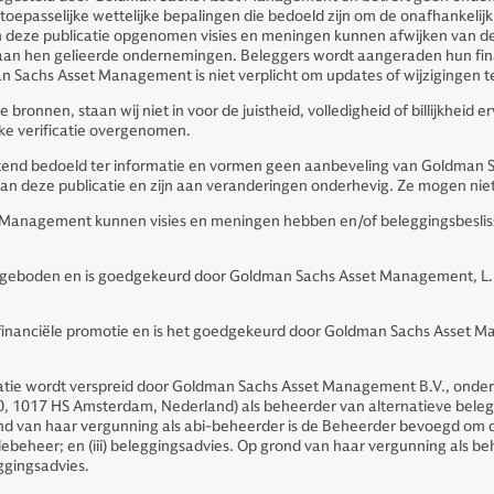
toepasselijke wettelijke bepalingen die bedoeld zijn om de onafhankelijk
in deze publicatie opgenomen visies en meningen kunnen afwijken van 
 aan hen gelieerde ondernemingen. Beleggers wordt aangeraden hun fina
an Sachs Asset Management is niet verplicht om updates of wijzigingen t
onnen, staan wij niet in voor de juistheid, volledigheid of billijkheid 
jke verificatie overgenomen.
luitend bedoeld ter informatie en vormen geen aanbeveling van Goldma
van deze publicatie en zijn aan veranderingen onderhevig. Ze mogen ni
 Management kunnen visies en meningen hebben en/of beleggingsbesliss
ngeboden en is goedgekeurd door Goldman Sachs Asset Management, L.P.
en financiële promotie en is het goedgekeurd door Goldman Sachs Asset Ma
e wordt verspreid door Goldman Sachs Asset Management B.V., onder m
50, 1017 HS Amsterdam, Nederland) als beheerder van alternatieve beleg
 grond van haar vergunning als abi-beheerder is de Beheerder bevoegd om
illebeheer; en (iii) beleggingsadvies. Op grond van haar vergunning als
eggingsadvies.