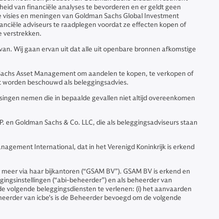
heid van financiële analyses te bevorderen en er geldt geen
de visies en meningen van Goldman Sachs Global Investment
nciële adviseurs te raadplegen voordat ze effecten kopen of
e verstrekken.
ervan. Wij gaan ervan uit dat alle uit openbare bronnen afkomstige
n Sachs Asset Management om aandelen te kopen, te verkopen of
et worden beschouwd als beleggingsadvies.
ingen nemen die in bepaalde gevallen niet altijd overeenkomen
 en Goldman Sachs & Co. LLC, die als beleggingsadviseurs staan
nagement International, dat in het Verenigd Koninkrijk is erkend
eer via haar bijkantoren (“GSAM BV”). GSAM BV is erkend en
gingsinstellingen (“abi-beheerder”) en als beheerder van
 de volgende beleggingsdiensten te verlenen: (i) het aanvaarden
 beheerder van icbe's is de Beheerder bevoegd om de volgende