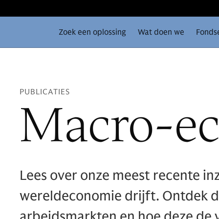
Zoek een oplossing
Wat doen we
Fonds
PUBLICATIES
Macro-e
Lees over onze meest recente in
wereldeconomie drijft. Ontdek de 
arbeidsmarkten en hoe deze de v