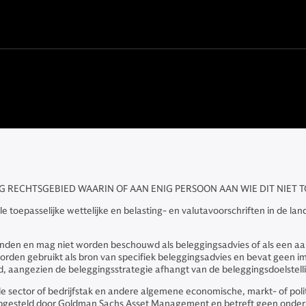
 RECHTSGEBIED WAARIN OF AAN ENIG PERSOON AAN WIE DIT NIET 
e toepasselijke wettelijke en belasting- en valutavoorschriften in de lan
einden en mag niet worden beschouwd als beleggingsadvies of als een aan
rden gebruikt als bron van specifiek beleggingsadvies en bevat geen im
aangezien de beleggingsstrategie afhangt van de beleggingsdoelstelli
 de sector of bedrijfstak en andere algemene economische, markt- of p
 opgesteld door Goldman Sachs Asset Management en betreft geen onde