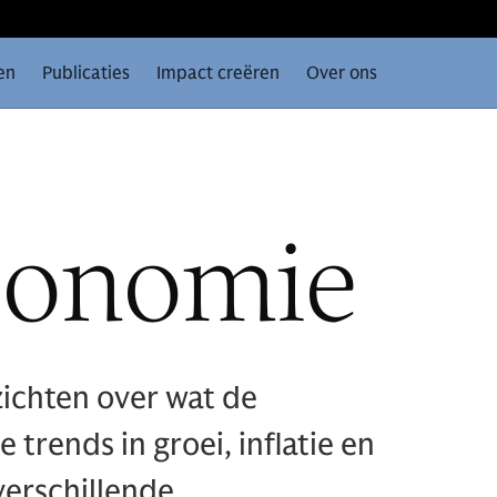
en
Publicaties
Impact creëren
Over ons
conomie
zichten over wat de
trends in groei, inflatie en
erschillende