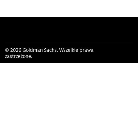
© 2026 Goldman Sachs. Wszelkie prawa
zastrzeżone.
Rozważania dotyczące ryzyka i ujawnianie informacji
Informacja o kosztach i opłatach
Ta witryna stanowi bibliotekę podsumowujących informacji o
kosztach i opłatach przedinwestycyjnych (lub "ex-ante")
wymaganych na mocy dyrektywy w sprawie rynków instrumentów
finansowych 2014/65/UE i rozporządzenia 600/2014/UE oraz
wszystkich powiązanych aktów prawa wtórnego i wykonawczego