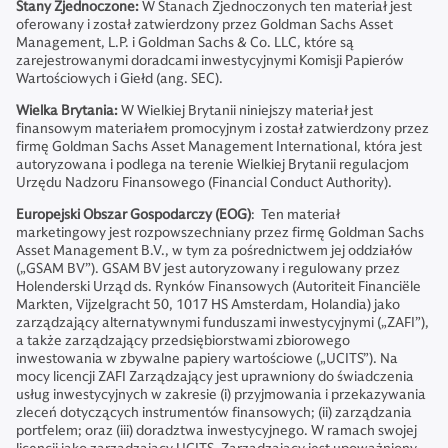
Stany Zjednoczone:
W Stanach Zjednoczonych ten materiał jest
oferowany i został zatwierdzony przez Goldman Sachs Asset
Management, L.P. i Goldman Sachs & Co. LLC, które są
zarejestrowanymi doradcami inwestycyjnymi Komisji Papierów
Wartościowych i Giełd (ang. SEC).
Wielka Brytania:
W Wielkiej Brytanii niniejszy materiał jest
finansowym materiałem promocyjnym i został zatwierdzony przez
firmę Goldman Sachs Asset Management International, która jest
autoryzowana i podlega na terenie Wielkiej Brytanii regulacjom
Urzędu Nadzoru Finansowego (Financial Conduct Authority).
Europejski Obszar Gospodarczy (EOG)
: Ten materiał
marketingowy jest rozpowszechniany przez firmę Goldman Sachs
Asset Management B.V., w tym za pośrednictwem jej oddziałów
(„GSAM BV”). GSAM BV jest autoryzowany i regulowany przez
Holenderski Urząd ds. Rynków Finansowych (Autoriteit Financiële
Markten, Vijzelgracht 50, 1017 HS Amsterdam, Holandia) jako
zarządzający alternatywnymi funduszami inwestycyjnymi („ZAFI”),
a także zarządzający przedsiębiorstwami zbiorowego
inwestowania w zbywalne papiery wartościowe („UCITS”). Na
mocy licencji ZAFI Zarządzający jest uprawniony do świadczenia
usług inwestycyjnych w zakresie (i) przyjmowania i przekazywania
zleceń dotyczących instrumentów finansowych; (ii) zarządzania
portfelem; oraz (iii) doradztwa inwestycyjnego. W ramach swojej