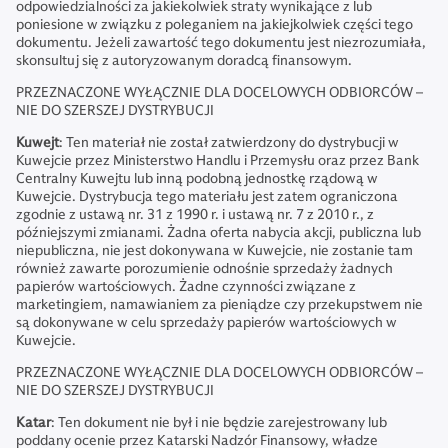
odpowiedzialności za jakiekolwiek straty wynikające z lub
poniesione w związku z poleganiem na jakiejkolwiek części tego
dokumentu. Jeżeli zawartość tego dokumentu jest niezrozumiała,
skonsultuj się z autoryzowanym doradcą finansowym.
PRZEZNACZONE WYŁĄCZNIE DLA DOCELOWYCH ODBIORCÓW –
NIE DO SZERSZEJ DYSTRYBUCJI
Kuwejt
: Ten materiał nie został zatwierdzony do dystrybucji w
Kuwejcie przez Ministerstwo Handlu i Przemysłu oraz przez Bank
Centralny Kuwejtu lub inną podobną jednostkę rządową w
Kuwejcie. Dystrybucja tego materiału jest zatem ograniczona
zgodnie z ustawą nr. 31 z 1990 r. i ustawą nr. 7 z 2010 r., z
późniejszymi zmianami. Żadna oferta nabycia akcji, publiczna lub
niepubliczna, nie jest dokonywana w Kuwejcie, nie zostanie tam
również zawarte porozumienie odnośnie sprzedaży żadnych
papierów wartościowych. Żadne czynności związane z
marketingiem, namawianiem za pieniądze czy przekupstwem nie
są dokonywane w celu sprzedaży papierów wartościowych w
Kuwejcie.
PRZEZNACZONE WYŁĄCZNIE DLA DOCELOWYCH ODBIORCÓW –
NIE DO SZERSZEJ DYSTRYBUCJI
Katar
: Ten dokument nie był i nie będzie zarejestrowany lub
poddany ocenie przez Katarski Nadzór Finansowy, władze