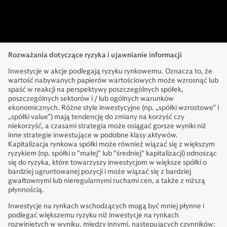
Rozważania dotyczące ryzyka i ujawnianie informacji
Inwestycje w akcje podlegają ryzyku rynkowemu. Oznacza to, że
wartość nabywanych papierów wartościowych może wzrosnąć lub
spaść w reakcji na perspektywy poszczególnych spółek,
poszczególnych sektorów i / lub ogólnych warunków
ekonomicznych. Różne style inwestycyjne (np. „spółki wzrostowe” i
„spółki value”) mają tendencję do zmiany na korzyść czy
niekorzyść, a czasami strategia może osiągać gorsze wyniki niż
inne strategie inwestujące w podobne klasy aktywów.
Kapitalizacja rynkowa spółki może również wiązać się z większym
ryzykiem (np. spółki o "małej" lub "średniej" kapitalizacji) odnosząc
się do ryzyka, które towarzyszy inwestycjom w większe spółki o
bardziej ugruntowanej pozycji i może wiązać się z bardziej
gwałtownymi lub nieregularnymi ruchami cen, a także z niższą
płynnością.
Inwestycje na rynkach wschodzących mogą być mniej płynne i
podlegać większemu ryzyku niż inwestycje na rynkach
rozwiniętych w wyniku, między innymi, następujących czynników: