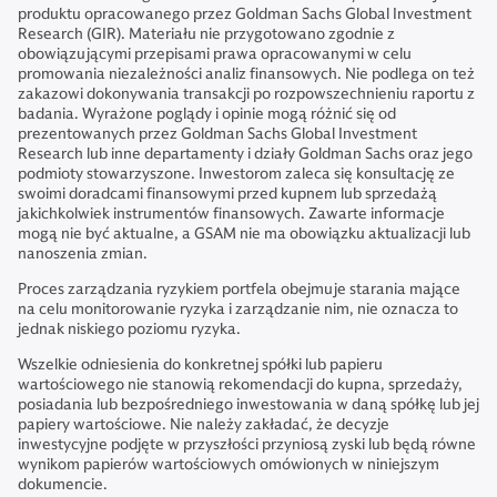
produktu opracowanego przez Goldman Sachs Global Investment
Research (GIR). Materiału nie przygotowano zgodnie z
obowiązującymi przepisami prawa opracowanymi w celu
promowania niezależności analiz finansowych. Nie podlega on też
zakazowi dokonywania transakcji po rozpowszechnieniu raportu z
badania. Wyrażone poglądy i opinie mogą różnić się od
prezentowanych przez Goldman Sachs Global Investment
Research lub inne departamenty i działy Goldman Sachs oraz jego
podmioty stowarzyszone. Inwestorom zaleca się konsultację ze
swoimi doradcami finansowymi przed kupnem lub sprzedażą
jakichkolwiek instrumentów finansowych. Zawarte informacje
mogą nie być aktualne, a GSAM nie ma obowiązku aktualizacji lub
nanoszenia zmian.
Proces zarządzania ryzykiem portfela obejmuje starania mające
na celu monitorowanie ryzyka i zarządzanie nim, nie oznacza to
jednak niskiego poziomu ryzyka.
Wszelkie odniesienia do konkretnej spółki lub papieru
wartościowego nie stanowią rekomendacji do kupna, sprzedaży,
posiadania lub bezpośredniego inwestowania w daną spółkę lub jej
papiery wartościowe. Nie należy zakładać, że decyzje
inwestycyjne podjęte w przyszłości przyniosą zyski lub będą równe
wynikom papierów wartościowych omówionych w niniejszym
dokumencie.