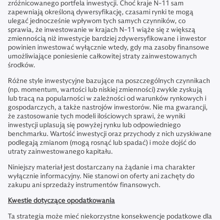
zróżnicowanego portfela inwestycji. Choć kraje N-11 sam
zapewniają określoną dywersyfikację, czasami rynki te mogą
ulegać jednocześnie wpływom tych samych czynników, co
sprawia, że inwestowanie w krajach N-11 wiąże się z większą
zmiennością niż inwestycje bardziej zdywersyfikowane i inwestor
powinien inwestować wyłącznie wtedy, gdy ma zasoby finansowe
umożliwiające poniesienie całkowitej straty zainwestowanych
środków.
Różne style inwestycyjne bazujące na poszczególnych czynnikach
(np. momentum, wartości lub niskiej zmienności) zwykle zyskują
lub tracą na popularności w zależności od warunków rynkowych i
gospodarczych, a także nastrojów inwestorów. Nie ma gwarancji,
że zastosowanie tych modeli ilościowych sprawi, że wyniki
inwestycji uplasują się powyżej rynku lub odpowiedniego
benchmarku. Wartość inwestycji oraz przychody z nich uzyskiwane
podlegają zmianom (mogą rosnąć lub spadać) i może dojść do
utraty zainwestowanego kapitału.
Niniejszy materiał jest dostarczany na żądanie i ma charakter
wyłącznie informacyjny. Nie stanowi on oferty ani zachęty do
zakupu ani sprzedaży instrumentów finansowych.
Kwestie dotyczące opodatkowania
Ta strategia może mieć niekorzystne konsekwencje podatkowe dla