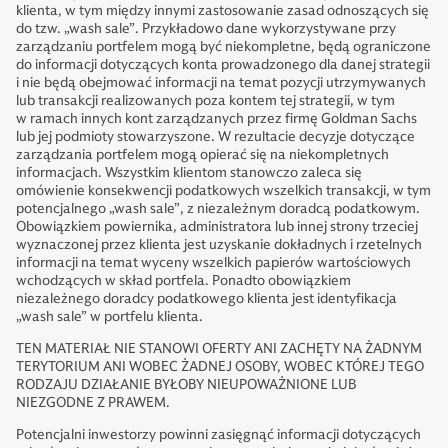
klienta, w tym między innymi zastosowanie zasad odnoszących się
do tzw. „wash sale”. Przykładowo dane wykorzystywane przy
zarządzaniu portfelem mogą być niekompletne, będą ograniczone
do informacji dotyczących konta prowadzonego dla danej strategii
i nie będą obejmować informacji na temat pozycji utrzymywanych
lub transakcji realizowanych poza kontem tej strategii, w tym
w ramach innych kont zarządzanych przez firmę Goldman Sachs
lub jej podmioty stowarzyszone. W rezultacie decyzje dotyczące
zarządzania portfelem mogą opierać się na niekompletnych
informacjach. Wszystkim klientom stanowczo zaleca się
omówienie konsekwencji podatkowych wszelkich transakcji, w tym
potencjalnego „wash sale”, z niezależnym doradcą podatkowym.
Obowiązkiem powiernika, administratora lub innej strony trzeciej
wyznaczonej przez klienta jest uzyskanie dokładnych i rzetelnych
informacji na temat wyceny wszelkich papierów wartościowych
wchodzących w skład portfela. Ponadto obowiązkiem
niezależnego doradcy podatkowego klienta jest identyfikacja
„wash sale” w portfelu klienta.
TEN MATERIAŁ NIE STANOWI OFERTY ANI ZACHĘTY NA ŻADNYM
TERYTORIUM ANI WOBEC ŻADNEJ OSOBY, WOBEC KTÓREJ TEGO
RODZAJU DZIAŁANIE BYŁOBY NIEUPOWAŻNIONE LUB
NIEZGODNE Z PRAWEM.
Potencjalni inwestorzy powinni zasięgnąć informacji dotyczących