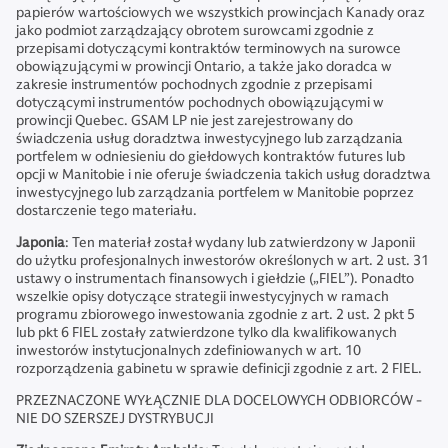
papierów wartościowych we wszystkich prowincjach Kanady oraz
jako podmiot zarządzający obrotem surowcami zgodnie z
przepisami dotyczącymi kontraktów terminowych na surowce
obowiązującymi w prowincji Ontario, a także jako doradca w
zakresie instrumentów pochodnych zgodnie z przepisami
dotyczącymi instrumentów pochodnych obowiązującymi w
prowincji Quebec. GSAM LP nie jest zarejestrowany do
świadczenia usług doradztwa inwestycyjnego lub zarządzania
portfelem w odniesieniu do giełdowych kontraktów futures lub
opcji w Manitobie i nie oferuje świadczenia takich usług doradztwa
inwestycyjnego lub zarządzania portfelem w Manitobie poprzez
dostarczenie tego materiału.
Japonia
: Ten materiał został wydany lub zatwierdzony w Japonii
do użytku profesjonalnych inwestorów określonych w art. 2 ust. 31
ustawy o instrumentach finansowych i giełdzie („FIEL”). Ponadto
wszelkie opisy dotyczące strategii inwestycyjnych w ramach
programu zbiorowego inwestowania zgodnie z art. 2 ust. 2 pkt 5
lub pkt 6 FIEL zostały zatwierdzone tylko dla kwalifikowanych
inwestorów instytucjonalnych zdefiniowanych w art. 10
rozporządzenia gabinetu w sprawie definicji zgodnie z art. 2 FIEL.
PRZEZNACZONE WYŁĄCZNIE DLA DOCELOWYCH ODBIORCÓW -
NIE DO SZERSZEJ DYSTRYBUCJI