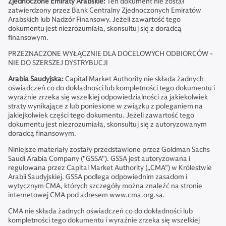
Zjednoczone Emiraty Arabskie:
Ten dokument nie został
zatwierdzony przez Bank Centralny Zjednoczonych Emiratów
Arabskich lub Nadzór Finansowy. Jeżeli zawartość tego
dokumentu jest niezrozumiała, skonsultuj się z doradcą
finansowym.
PRZEZNACZONE WYŁĄCZNIE DLA DOCELOWYCH ODBIORCÓW -
NIE DO SZERSZEJ DYSTRYBUCJI
Arabia Saudyjska:
Capital Market Authority nie składa żadnych
oświadczeń co do dokładności lub kompletności tego dokumentu i
wyraźnie zrzeka się wszelkiej odpowiedzialności za jakiekolwiek
straty wynikające z lub poniesione w związku z poleganiem na
jakiejkolwiek części tego dokumentu. Jeżeli zawartość tego
dokumentu jest niezrozumiała, skonsultuj się z autoryzowanym
doradcą finansowym.
Niniejsze materiały zostały przedstawione przez Goldman Sachs
Saudi Arabia Company ("GSSA"). GSSA jest autoryzowana i
regulowana przez Capital Market Authority („CMA”) w Królestwie
Arabii Saudyjskiej. GSSA podlega odpowiednim zasadom i
wytycznym CMA, których szczegóły można znaleźć na stronie
internetowej CMA pod adresem www.cma.org.sa.
CMA nie składa żadnych oświadczeń co do dokładności lub
kompletności tego dokumentu i wyraźnie zrzeka się wszelkiej