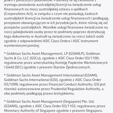
jeden z poniższych podmiotów. Podmioty te są zwolnione z
wymogu posiadania australijskiej licencji na świadczenie usług
finansowych na mocy australijskiej ustawy o spółkach
(Corporations Act), w związku z czym nie posiadają żadnych
australijskich licencji na świadczenie usług finansowych i podlegają
przepisom obowiązującym w ich jurysdykcjach, które różnią się od
przepisów australijskich. Wszelkie usługi finansowe świadczone na
rzecz jakiejkolwiek osoby przez te podmioty poprzez dystrybucję
tego dokumentu w Australii są świadczone na rzecz takich osób
zgodnie z odpowiednimi ASIC Class Orders i ASIC Instrument
wymienionymi poniżej.
* Goldman Sachs Asset Management, LP (GSAMLP), Goldman
Sachs & Co. LLC (GSCo), zgodnie z ASIC Class Order 03/1100;
regulowane przez amerykańską Komisję Papierów Wartościowych
i Giełd (SEC) zgodnie z prawem Stanów Zjednoczonych.
* Goldman Sachs Asset Management International (GSAMI),
Goldman Sachs International (GSI), zgodnie z ASIC Class Order
03/1099; regulowane przez Financial Conduct Authority; GSI jest
również autoryzowane przez Prudential Regulation Authority, a
oba podmioty podlegają prawu brytyjskiemu.
* Goldman Sachs Asset Management (Singapore) Pte. Ltd.
(GSAMS), zgodnie z ASIC Class Order 03/1102; regulowany przez
Monetary Authority of Singapore zgodnie z prawem Singapuru.