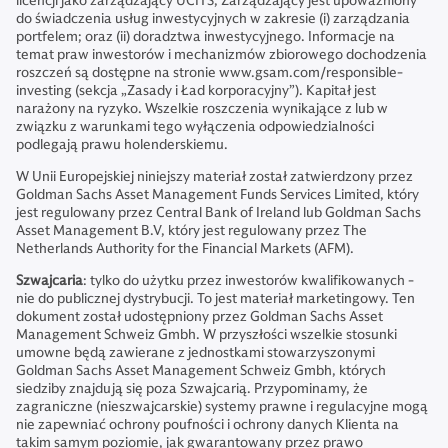
licencji jako zarządzający UCITS, Zarządzający jest upoważniony
do świadczenia usług inwestycyjnych w zakresie (i) zarządzania
portfelem; oraz (ii) doradztwa inwestycyjnego. Informacje na
temat praw inwestorów i mechanizmów zbiorowego dochodzenia
roszczeń są dostępne na stronie www.gsam.com/responsible-
investing (sekcja „Zasady i Ład korporacyjny”). Kapitał jest
narażony na ryzyko. Wszelkie roszczenia wynikające z lub w
związku z warunkami tego wyłączenia odpowiedzialności
podlegają prawu holenderskiemu.
W Unii Europejskiej niniejszy materiał został zatwierdzony przez
Goldman Sachs Asset Management Funds Services Limited, który
jest regulowany przez Central Bank of Ireland lub Goldman Sachs
Asset Management B.V, który jest regulowany przez The
Netherlands Authority for the Financial Markets (AFM).
Szwajcaria
: tylko do użytku przez inwestorów kwalifikowanych -
nie do publicznej dystrybucji. To jest materiał marketingowy. Ten
dokument został udostępniony przez Goldman Sachs Asset
Management Schweiz Gmbh. W przyszłości wszelkie stosunki
umowne będą zawierane z jednostkami stowarzyszonymi
Goldman Sachs Asset Management Schweiz Gmbh, których
siedziby znajdują się poza Szwajcarią. Przypominamy, że
zagraniczne (nieszwajcarskie) systemy prawne i regulacyjne mogą
nie zapewniać ochrony poufności i ochrony danych Klienta na
takim samym poziomie, jak gwarantowany przez prawo