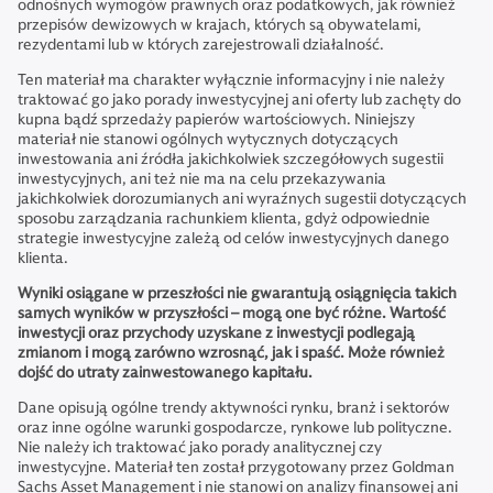
odnośnych wymogów prawnych oraz podatkowych, jak również
przepisów dewizowych w krajach, których są obywatelami,
rezydentami lub w których zarejestrowali działalność.
Ten materiał ma charakter wyłącznie informacyjny i nie należy
traktować go jako porady inwestycyjnej ani oferty lub zachęty do
kupna bądź sprzedaży papierów wartościowych. Niniejszy
materiał nie stanowi ogólnych wytycznych dotyczących
inwestowania ani źródła jakichkolwiek szczegółowych sugestii
inwestycyjnych, ani też nie ma na celu przekazywania
jakichkolwiek dorozumianych ani wyraźnych sugestii dotyczących
sposobu zarządzania rachunkiem klienta, gdyż odpowiednie
strategie inwestycyjne zależą od celów inwestycyjnych danego
klienta.
Wyniki osiągane w przeszłości nie gwarantują osiągnięcia takich
samych wyników w przyszłości – mogą one być różne. Wartość
inwestycji oraz przychody uzyskane z inwestycji podlegają
zmianom i mogą zarówno wzrosnąć, jak i spaść. Może również
dojść do utraty zainwestowanego kapitału.
Dane opisują ogólne trendy aktywności rynku, branż i sektorów
oraz inne ogólne warunki gospodarcze, rynkowe lub polityczne.
Nie należy ich traktować jako porady analitycznej czy
inwestycyjne. Materiał ten został przygotowany przez Goldman
Sachs Asset Management i nie stanowi on analizy finansowej ani