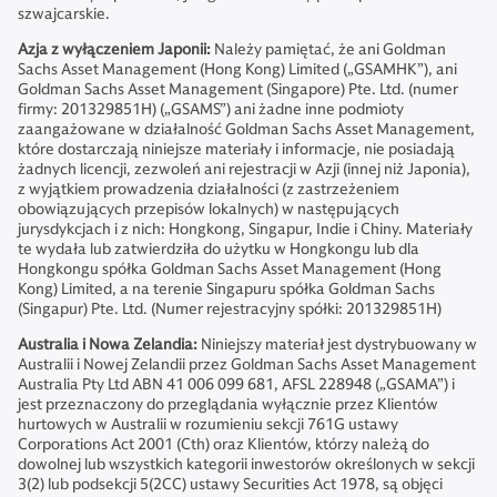
szwajcarskie.
Azja z wyłączeniem Japonii:
Należy pamiętać, że ani Goldman
Sachs Asset Management (Hong Kong) Limited („GSAMHK”), ani
Goldman Sachs Asset Management (Singapore) Pte. Ltd. (numer
firmy: 201329851H) („GSAMS”) ani żadne inne podmioty
zaangażowane w działalność Goldman Sachs Asset Management,
które dostarczają niniejsze materiały i informacje, nie posiadają
żadnych licencji, zezwoleń ani rejestracji w Azji (innej niż Japonia),
z wyjątkiem prowadzenia działalności (z zastrzeżeniem
obowiązujących przepisów lokalnych) w następujących
jurysdykcjach i z nich: Hongkong, Singapur, Indie i Chiny. Materiały
te wydała lub zatwierdziła do użytku w Hongkongu lub dla
Hongkongu spółka Goldman Sachs Asset Management (Hong
Kong) Limited, a na terenie Singapuru spółka Goldman Sachs
(Singapur) Pte. Ltd. (Numer rejestracyjny spółki: 201329851H)
Australia i Nowa Zelandia:
Niniejszy materiał jest dystrybuowany w
Australii i Nowej Zelandii przez Goldman Sachs Asset Management
Australia Pty Ltd ABN 41 006 099 681, AFSL 228948 („GSAMA”) i
jest przeznaczony do przeglądania wyłącznie przez Klientów
hurtowych w Australii w rozumieniu sekcji 761G ustawy
Corporations Act 2001 (Cth) oraz Klientów, którzy należą do
dowolnej lub wszystkich kategorii inwestorów określonych w sekcji
3(2) lub podsekcji 5(2CC) ustawy Securities Act 1978, są objęci