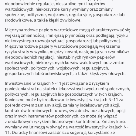
nieodpowiednie regulacje, niestabilne rynki papierów
wartościowych, niekorzystne kursy wymiany oraz zmiany
społeczne, polityczne, wojskowe, regulacyjne, gospodarcze lub
środowiskowe, a także klęski żywiołowe.
Międzynarodowe papiery wartościowe mogą charakteryzować się
większą zmiennością i mniejszą płynnością oraz podlegają ryzyku
niekorzystnego rozwoju sytuacji gospodarczej lub politycznej.
Międzynarodowe papiery wartościowe podlegają większemu
ryzyku straty w wyniku, między innymi, następujących czynników:
nieodpowiednich regulacji, niestabilnych rynków papierów
wartościowych, niekorzystnych kursów walutowych oraz zmian
społecznych, politycznych, wojskowych, regulacyjnych,
gospodarczych lub środowiskowych, a także klęsk żywiołowych.
Inwestowanie w krajach N-11 jest związane z ryzykiem
poniesienia strat na skutek niekorzystnych wydarzeń społecznych,
politycznych, regulacyjnych lub gospodarczych w tych krajach.
Konieczne może być realizowanie inwestycji w krajach N-11 za
pośrednictwem zamiany akcji, zamiany indeksowanych akcji,
kontraktów terminowych futures, świadectw udziałowych, opcji
oraz innych instrumentów pochodnych, co może się wiązać
z dodatkowym ryzykiem finansowym kontrahenta. Zmiany kursu
wymiany walut mogą wpłynąć na wartość inwestycji w krajach N-
11. Doradcy finansowi zasadniczo sugerują korzystanie ze