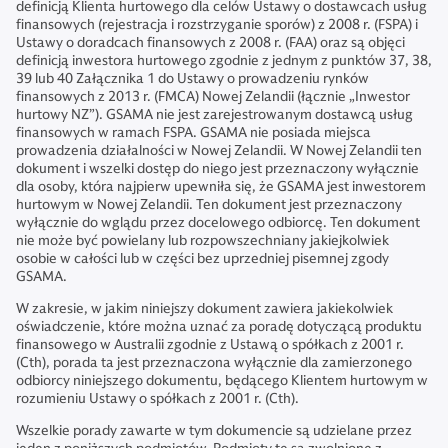
definicją Klienta hurtowego dla celów Ustawy o dostawcach usług
finansowych (rejestracja i rozstrzyganie sporów) z 2008 r. (FSPA) i
Ustawy o doradcach finansowych z 2008 r. (FAA) oraz są objęci
definicją inwestora hurtowego zgodnie z jednym z punktów 37, 38,
39 lub 40 Załącznika 1 do Ustawy o prowadzeniu rynków
finansowych z 2013 r. (FMCA) Nowej Zelandii (łącznie „Inwestor
hurtowy NZ”). GSAMA nie jest zarejestrowanym dostawcą usług
finansowych w ramach FSPA. GSAMA nie posiada miejsca
prowadzenia działalności w Nowej Zelandii. W Nowej Zelandii ten
dokument i wszelki dostęp do niego jest przeznaczony wyłącznie
dla osoby, która najpierw upewniła się, że GSAMA jest inwestorem
hurtowym w Nowej Zelandii. Ten dokument jest przeznaczony
wyłącznie do wglądu przez docelowego odbiorcę. Ten dokument
nie może być powielany lub rozpowszechniany jakiejkolwiek
osobie w całości lub w części bez uprzedniej pisemnej zgody
GSAMA.
W zakresie, w jakim niniejszy dokument zawiera jakiekolwiek
oświadczenie, które można uznać za poradę dotyczącą produktu
finansowego w Australii zgodnie z Ustawą o spółkach z 2001 r.
(Cth), porada ta jest przeznaczona wyłącznie dla zamierzonego
odbiorcy niniejszego dokumentu, będącego Klientem hurtowym w
rozumieniu Ustawy o spółkach z 2001 r. (Cth).
Wszelkie porady zawarte w tym dokumencie są udzielane przez