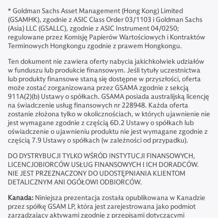
* Goldman Sachs Asset Management (Hong Kong) Limited
(GSAMHK), zgodnie z ASIC Class Order 03/1103 i Goldman Sachs
(Asia) LLC (GSALLC), zgodnie z ASIC Instrument 04/0250;
regulowane przez Komisję Papierów Wartościowych i Kontraktów
Terminowych Hongkongu zgodnie z prawem Hongkongu.
Ten dokument nie zawiera oferty nabycia jakichkolwiek udziałów
w funduszu lub produkcie finansowym. Jeśli tytuły uczestnictwa
lub produkty finansowe staną się dostępne w przyszłości, oferta
może zostać zorganizowana przez GSAMA zgodnie z sekcją
911A(2)(b) Ustawy o spółkach. GSAMA posiada australijską licencję
na świadczenie usług finansowych nr 228948. Każda oferta
zostanie złożona tylko w okolicznościach, w których ujawnienie nie
jest wymagane zgodnie z częścią 6D.2 Ustawy o spółkach lub
oświadczenie o ujawnieniu produktu nie jest wymagane zgodnie z
częścią 7.9 Ustawy o spółkach (w zależności od przypadku).
DO DYSTRYBUCJI TYLKO WŚRÓD INSTYTUCJI FINANSOWYCH,
LICENCJOBIORCÓW USŁUG FINANSOWYCH I ICH DORADCÓW.
NIE JEST PRZEZNACZONY DO UDOSTĘPNIANIA KLIENTOM
DETALICZNYM ANI OGÓŁOWI ODBIORCÓW.
Kanada:
Niniejsza prezentacja została opublikowana w Kanadzie
przez spółkę GSAM LP, która jest zarejestrowana jako podmiot
zarządzający aktywami zgodnie z przepisami dotyczącymi