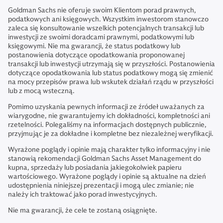
Goldman Sachs nie oferuje swoim Klientom porad prawnych,
podatkowych ani księgowych. Wszystkim inwestorom stanowczo
zaleca się konsultowanie wszelkich potencjalnych transakcji lub
inwestycji ze swoimi doradcami prawnymi, podatkowymi lub
księgowymi. Nie ma gwarancji, że status podatkowy lub
postanowienia dotyczące opodatkowania proponowanej
transakcji lub inwestycji utrzymają się w przyszłości. Postanowienia
dotyczące opodatkowania lub status podatkowy mogą się zmienić
na mocy przepisów prawa lub wskutek działań rządu w przyszłości
lub z mocą wsteczną.
Pomimo uzyskania pewnych informacji ze źródeł uważanych za
wiarygodne, nie gwarantujemy ich dokładności, kompletności ani
rzetelności. Polegaliśmy na informacjach dostępnych publicznie,
przyjmując je za dokładne i kompletne bez niezależnej weryfikacji.
Wyrażone poglądy i opinie mają charakter tylko informacyjny i nie
stanowią rekomendacji Goldman Sachs Asset Management do
kupna, sprzedaży lub posiadania jakiegokolwiek papieru
wartościowego. Wyrażone poglądy i opinie są aktualne na dzień
udostępnienia niniejszej prezentacji i mogą ulec zmianie; nie
należy ich traktować jako porad inwestycyjnych.
Nie ma gwarancji, że cele te zostaną osiągnięte.