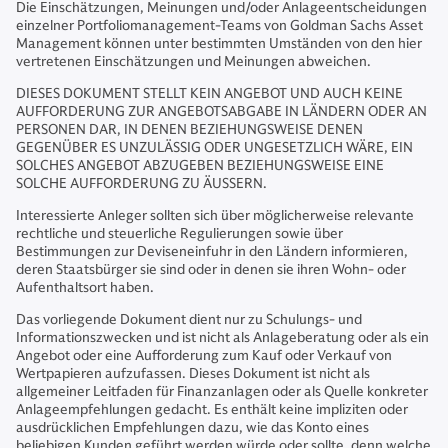
Die Einschätzungen, Meinungen und/oder Anlageentscheidungen
einzelner Portfoliomanagement-Teams von Goldman Sachs Asset
Management können unter bestimmten Umständen von den hier
vertretenen Einschätzungen und Meinungen abweichen.
DIESES DOKUMENT STELLT KEIN ANGEBOT UND AUCH KEINE
AUFFORDERUNG ZUR ANGEBOTSABGABE IN LÄNDERN ODER AN
PERSONEN DAR, IN DENEN BEZIEHUNGSWEISE DENEN
GEGENÜBER ES UNZULÄSSIG ODER UNGESETZLICH WÄRE, EIN
SOLCHES ANGEBOT ABZUGEBEN BEZIEHUNGSWEISE EINE
SOLCHE AUFFORDERUNG ZU ÄUSSERN.
Interessierte Anleger sollten sich über möglicherweise relevante
rechtliche und steuerliche Regulierungen sowie über
Bestimmungen zur Deviseneinfuhr in den Ländern informieren,
deren Staatsbürger sie sind oder in denen sie ihren Wohn- oder
Aufenthaltsort haben.
Das vorliegende Dokument dient nur zu Schulungs- und
Informationszwecken und ist nicht als Anlageberatung oder als ein
Angebot oder eine Aufforderung zum Kauf oder Verkauf von
Wertpapieren aufzufassen. Dieses Dokument ist nicht als
allgemeiner Leitfaden für Finanzanlagen oder als Quelle konkreter
Anlageempfehlungen gedacht. Es enthält keine impliziten oder
ausdrücklichen Empfehlungen dazu, wie das Konto eines
beliebigen Kunden geführt werden würde oder sollte, denn welche