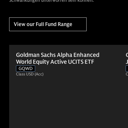
Schwankungen unterworfen sein können.
View our Full Fund Range
Goldman Sachs Alpha Enhanced
World Equity Active UCITS ETF
GQWD
Class USD (Acc)
C