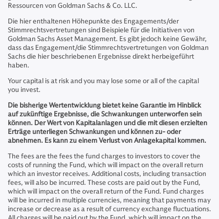
Ressourcen von Goldman Sachs & Co. LLC.
Die hier enthaltenen Höhepunkte des Engagements/der
Stimmrechtsvertretungen sind Beispiele für die Initiativen von
Goldman Sachs Asset Management. Es gibt jedoch keine Gewähr,
dass das Engagement/die Stimmrechtsvertretungen von Goldman
Sachs die hier beschriebenen Ergebnisse direkt herbeigeführt
haben.
Your capital is at risk and you may lose some or all of the capital
you invest.
Die bisherige Wertentwicklung bietet keine Garantie im Hinblick
auf zukünftige Ergebnisse, die Schwankungen unterworfen sein
können. Der Wert von Kapitalanlagen und die mit diesen erzielten
Erträge unterliegen Schwankungen und können zu- oder
abnehmen. Es kann zu einem Verlust von Anlagekapital kommen.
The fees are the fees the fund charges to investors to cover the
costs of running the Fund, which will impact on the overall return
which an investor receives. Additional costs, including transaction
fees, will also be incurred. These costs are paid out by the Fund,
which will impact on the overall return of the Fund. Fund charges
will be incurred in multiple currencies, meaning that payments may
increase or decrease as a result of currency exchange fluctuations.
All charges will be paid out by the Fund, which will impact on the