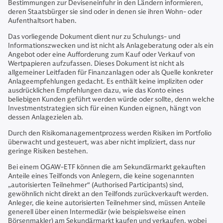
Bestimmungen zur Deviseneinfuhr in den Ländern informieren,
deren Staatsbürger sie sind oder in denen sie ihren Wohn- oder
Aufenthaltsort haben.
Das vorliegende Dokument dient nur zu Schulungs- und
Informationszwecken und ist nicht als Anlageberatung oder als ein
Angebot oder eine Aufforderung zum Kauf oder Verkauf von
Wertpapieren aufzufassen. Dieses Dokument ist nicht als
allgemeiner Leitfaden für Finanzanlagen oder als Quelle konkreter
Anlageempfehlungen gedacht. Es enthält keine impliziten oder
ausdrücklichen Empfehlungen dazu, wie das Konto eines
beliebigen Kunden geführt werden würde oder sollte, denn welche
Investmentstrategien sich für einen Kunden eignen, hängt von
dessen Anlagezielen ab.
Durch den Risikomanagementprozess werden Risiken im Portfolio
überwacht und gesteuert, was aber nicht impliziert, dass nur
geringe Risiken bestehen.
Bei einem OGAW-ETF können die am Sekundärmarkt gekauften
Anteile eines Teilfonds von Anlegern, die keine sogenannten
„autorisierten Teilnehmer“ (Authorised Participants) sind,
gewöhnlich nicht direkt an den Teilfonds zurückverkauft werden.
Anleger, die keine autorisierten Teilnehmer sind, müssen Anteile
generell über einen Intermediär (wie beispielsweise einen
Börsenmakler) am Sekundärmarkt kaufen und verkaufen, wobei