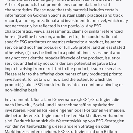
Article 8 products that promote environmental and social
characteristics. Please note that this material includes certain
information on Goldman Sachs sustainability practices and track
record, at an organizational and investment team level, which may
not necessarily be reflected in the portfolio. Any ESG
characteristics, views, assessments, claims or similar referenced
herein (i) will be based on, and limited to, the consideration of
specific ESG attributes or metrics related to a product, issuer or
service and not their broader or full ESG profile, and unless stated
otherwise, (ii) may be limited to a point of time assessment and
may not consider the broader lifecycle of the product, issuer or
service, and (iii) may not consider any potential negative ESG
impacts arising from or related to the product, issuer or service.
Please refer to the offering documents of any product(s) prior to
investment, for details on how and the extent to which the
product(s) takes ESG considerations into account on a binding or
non-binding basis.
Environmental, Social and Governance („ESG“)-Strategien, die
nach Umwelt-, Sozial- und Unternehmensführungskriterien
investieren, können Risiken eingehen oder Positionen vermeiden,
die bei anderen Strategien oder breiten Marktindizes vorhanden
sind. Dadurch kann sich die Wertentwicklung von ESG-Strategien
von der Wertentwicklung dieser anderen Strategien oder
Marktindizes unterscheiden. ESG-Strategien sind den Risiken