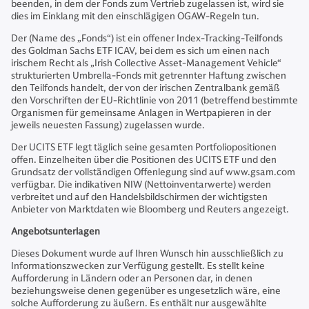
beenden, in dem der Fonds zum Vertrieb zugelassen ist, wird sie
dies im Einklang mit den einschlägigen OGAW-Regeln tun.
Der (Name des „Fonds“) ist ein offener Index-Tracking-Teilfonds
des Goldman Sachs ETF ICAV, bei dem es sich um einen nach
irischem Recht als „Irish Collective Asset-Management Vehicle“
strukturierten Umbrella-Fonds mit getrennter Haftung zwischen
den Teilfonds handelt, der von der irischen Zentralbank gemäß
den Vorschriften der EU-Richtlinie von 2011 (betreffend bestimmte
Organismen für gemeinsame Anlagen in Wertpapieren in der
jeweils neuesten Fassung) zugelassen wurde.
Der UCITS ETF legt täglich seine gesamten Portfoliopositionen
offen. Einzelheiten über die Positionen des UCITS ETF und den
Grundsatz der vollständigen Offenlegung sind auf www.gsam.com
verfügbar. Die indikativen NIW (Nettoinventarwerte) werden
verbreitet und auf den Handelsbildschirmen der wichtigsten
Anbieter von Marktdaten wie Bloomberg und Reuters angezeigt.
Angebotsunterlagen
Dieses Dokument wurde auf Ihren Wunsch hin ausschließlich zu
Informationszwecken zur Verfügung gestellt. Es stellt keine
Aufforderung in Ländern oder an Personen dar, in denen
beziehungsweise denen gegenüber es ungesetzlich wäre, eine
solche Aufforderung zu äußern. Es enthält nur ausgewählte