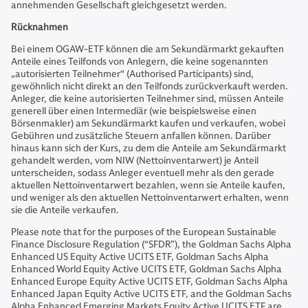
annehmenden Gesellschaft gleichgesetzt werden.
Rücknahmen
Bei einem OGAW-ETF können die am Sekundärmarkt gekauften
Anteile eines Teilfonds von Anlegern, die keine sogenannten
„autorisierten Teilnehmer“ (Authorised Participants) sind,
gewöhnlich nicht direkt an den Teilfonds zurückverkauft werden.
Anleger, die keine autorisierten Teilnehmer sind, müssen Anteile
generell über einen Intermediär (wie beispielsweise einen
Börsenmakler) am Sekundärmarkt kaufen und verkaufen, wobei
Gebühren und zusätzliche Steuern anfallen können. Darüber
hinaus kann sich der Kurs, zu dem die Anteile am Sekundärmarkt
gehandelt werden, vom NIW (Nettoinventarwert) je Anteil
unterscheiden, sodass Anleger eventuell mehr als den gerade
aktuellen Nettoinventarwert bezahlen, wenn sie Anteile kaufen,
und weniger als den aktuellen Nettoinventarwert erhalten, wenn
sie die Anteile verkaufen.
Please note that for the purposes of the European Sustainable
Finance Disclosure Regulation (“SFDR”), the Goldman Sachs Alpha
Enhanced US Equity Active UCITS ETF, Goldman Sachs Alpha
Enhanced World Equity Active UCITS ETF, Goldman Sachs Alpha
Enhanced Europe Equity Active UCITS ETF, Goldman Sachs Alpha
Enhanced Japan Equity Active UCITS ETF, and the Goldman Sachs
Alpha Enhanced Emerging Markets Equity Active UCITS ETF are