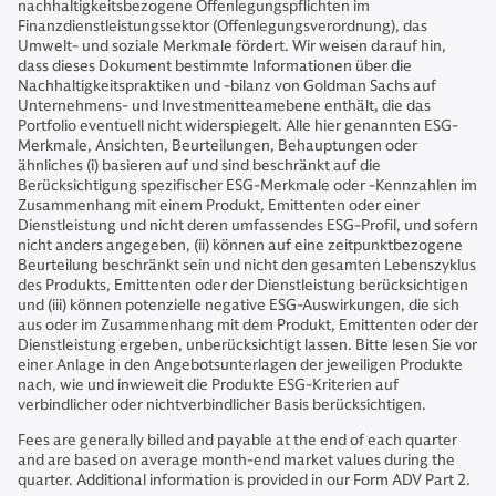
nachhaltigkeitsbezogene Offenlegungspflichten im
Finanzdienstleistungssektor (Offenlegungsverordnung), das
Umwelt- und soziale Merkmale fördert. Wir weisen darauf hin,
dass dieses Dokument bestimmte Informationen über die
Nachhaltigkeitspraktiken und ‑bilanz von Goldman Sachs auf
Unternehmens- und Investmentteamebene enthält, die das
Portfolio eventuell nicht widerspiegelt. Alle hier genannten ESG-
Merkmale, Ansichten, Beurteilungen, Behauptungen oder
ähnliches (i) basieren auf und sind beschränkt auf die
Berücksichtigung spezifischer ESG-Merkmale oder -Kennzahlen im
Zusammenhang mit einem Produkt, Emittenten oder einer
Dienstleistung und nicht deren umfassendes ESG-Profil, und sofern
nicht anders angegeben, (ii) können auf eine zeitpunktbezogene
Beurteilung beschränkt sein und nicht den gesamten Lebenszyklus
des Produkts, Emittenten oder der Dienstleistung berücksichtigen
und (iii) können potenzielle negative ESG-Auswirkungen, die sich
aus oder im Zusammenhang mit dem Produkt, Emittenten oder der
Dienstleistung ergeben, unberücksichtigt lassen. Bitte lesen Sie vor
einer Anlage in den Angebotsunterlagen der jeweiligen Produkte
nach, wie und inwieweit die Produkte ESG-Kriterien auf
verbindlicher oder nichtverbindlicher Basis berücksichtigen.
Fees are generally billed and payable at the end of each quarter
and are based on average month-end market values during the
quarter. Additional information is provided in our Form ADV Part 2.