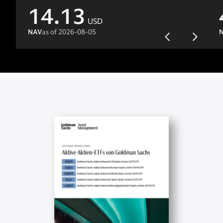
14.13
USD
NAV
as of
2026-08-05