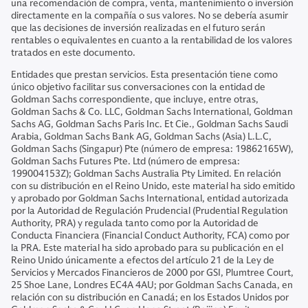
una recomendación de compra, venta, mantenimiento o inversión
directamente en la compañía o sus valores. No se debería asumir
que las decisiones de inversión realizadas en el futuro serán
rentables o equivalentes en cuanto a la rentabilidad de los valores
tratados en este documento.
Entidades que prestan servicios. Esta presentación tiene como
único objetivo facilitar sus conversaciones con la entidad de
Goldman Sachs correspondiente, que incluye, entre otras,
Goldman Sachs & Co. LLC, Goldman Sachs International, Goldman
Sachs AG, Goldman Sachs Paris Inc. Et Cie., Goldman Sachs Saudi
Arabia, Goldman Sachs Bank AG, Goldman Sachs (Asia) L.L.C,
Goldman Sachs (Singapur) Pte (número de empresa: 19862165W),
Goldman Sachs Futures Pte. Ltd (número de empresa:
199004153Z); Goldman Sachs Australia Pty Limited. En relación
con su distribución en el Reino Unido, este material ha sido emitido
y aprobado por Goldman Sachs International, entidad autorizada
por la Autoridad de Regulación Prudencial (Prudential Regulation
Authority, PRA) y regulada tanto como por la Autoridad de
Conducta Financiera (Financial Conduct Authority, FCA) como por
la PRA. Este material ha sido aprobado para su publicación en el
Reino Unido únicamente a efectos del artículo 21 de la Ley de
Servicios y Mercados Financieros de 2000 por GSI, Plumtree Court,
25 Shoe Lane, Londres EC4A 4AU; por Goldman Sachs Canada, en
relación con su distribución en Canadá; en los Estados Unidos por