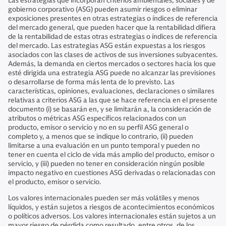
Las estrategias que incorporan criterios ambientales, sociales y de
gobierno corporativo (ASG) pueden asumir riesgos o eliminar
exposiciones presentes en otras estrategias o índices de referencia
del mercado general, que pueden hacer que la rentabilidad difiera
de la rentabilidad de estas otras estrategias o índices de referencia
del mercado. Las estrategias ASG están expuestas a los riesgos
asociados con las clases de activos de sus inversiones subyacentes.
Además, la demanda en ciertos mercados o sectores hacia los que
esté dirigida una estrategia ASG puede no alcanzar las previsiones
o desarrollarse de forma más lenta de lo previsto. Las
características, opiniones, evaluaciones, declaraciones o similares
relativas a criterios ASG a las que se hace referencia en el presente
documento (i) se basarán en, y se limitarán a, la consideración de
atributos o métricas ASG específicos relacionados con un
producto, emisor o servicio y no en su perfil ASG general o
completo y, a menos que se indique lo contrario, (ii) pueden
limitarse a una evaluación en un punto temporal y pueden no
tener en cuenta el ciclo de vida más amplio del producto, emisor o
servicio, y (iii) pueden no tener en consideración ningún posible
impacto negativo en cuestiones ASG derivadas o relacionadas con
el producto, emisor o servicio.
Los valores internacionales pueden ser más volátiles y menos
líquidos, y están sujetos a riesgos de acontecimientos económicos
o políticos adversos. Los valores internacionales están sujetos a un
mayor riesgo de pérdida como resultado, entre otros, de los