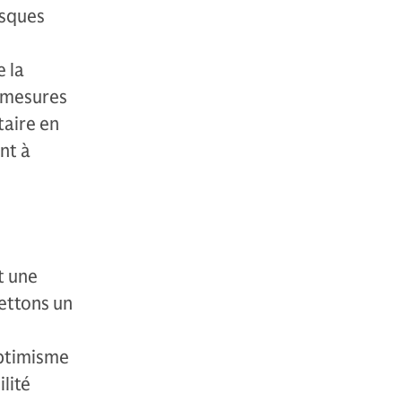
isques
e la
e mesures
taire en
nt à
t une
ettons un
optimisme
lité