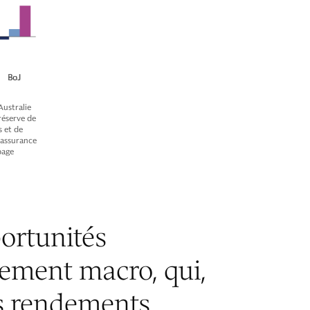
Australie
réserve de
 et de
e assurance
page
ortunités
ssement macro, qui,
s rendements.