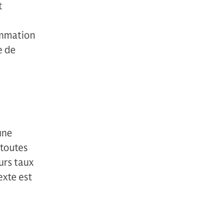
t
ommation
e de
une
 toutes
urs taux
exte est