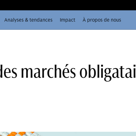
Analyses & tendances
Impact
À propos de nous
des marchés obligatai
e