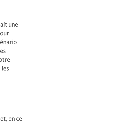
rait une
pour
cénario
des
notre
 les
et, en ce