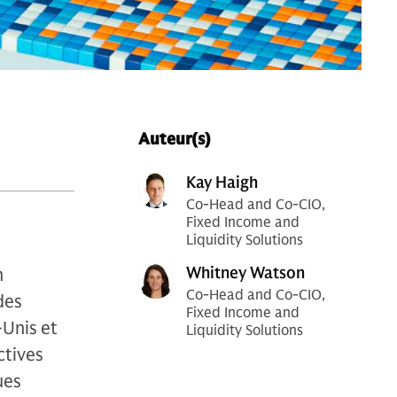
Auteur(s)
Kay Haigh
Co-Head and Co-CIO,
Fixed Income and
Liquidity Solutions
Whitney Watson
n
Co-Head and Co-CIO,
des
Fixed Income and
-Unis et
Liquidity Solutions
ctives
ues