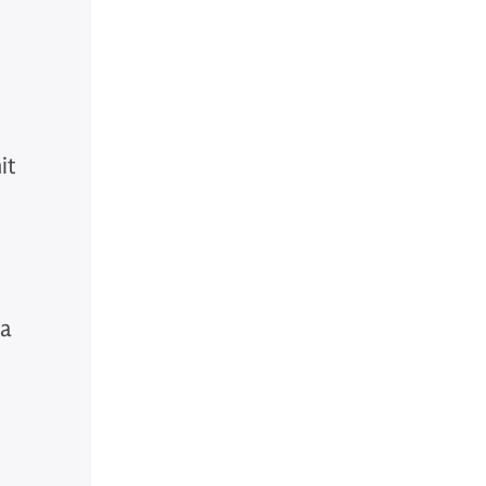
it
la