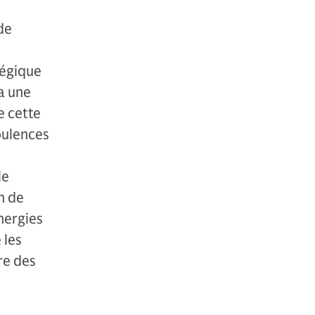
de
tégique
a une
e cette
bulences
le
n de
nergies
 les
re des