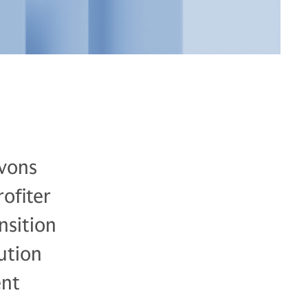
ivons
rofiter
nsition
ution
ent