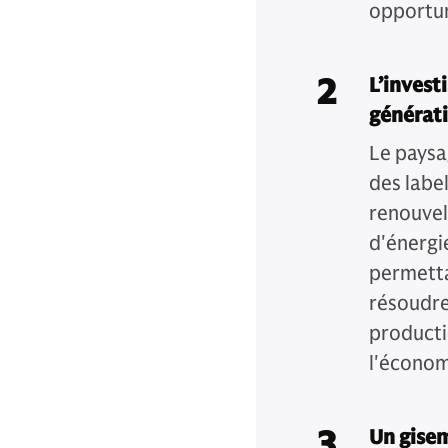
opportuni
2
L’invest
générat
Le paysa
des labe
renouvel
d'énergie
permetta
résoudre
productio
l'économi
3
Un gisem