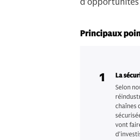
d’opportunités
Principaux poin
1
La sécur
Selon nou
réindustr
chaînes 
sécurisée
vont fai
d'invest