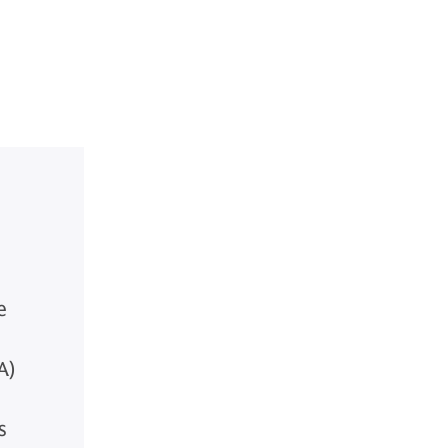
e
A)
s