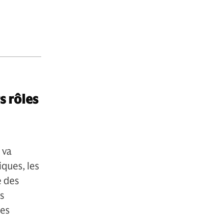
s rôles
 va
ques, les
e des
is
des