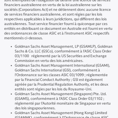
sont exemptées de l’obligation de détenir une licence de services
financiers australienne en vertu de la loi australienne sur les
sociétés (Corporations Act) et ne détiennent donc aucune licence
de services financiers australienne, et sont régies par les lois
respectives applicables à leurs juridictions, qui diffèrent des lois
australiennes. Tout service financier fourni à quiconque par ces
entités en distribuant ce document en Australie est fourni en vertu
des ordonnances de classe ASIC et à l’instrument ASIC respectifs
mentionnés ci-dessous.
Goldman Sachs Asset Management, LP (GSAMLP), Goldman
Sachs & Co. LLC (GSCo), conformément à l’ASIC Class Order
03/1100 réglementé par la US Securities and Exchange
Commission en vertu des lois américaines.
Goldman Sachs Asset Management International (GSAMI),
Goldman Sachs International (GSI), conformément à
l’Ordonnance sur les classes ASIC 03/1099 ; réglementée
par la Financial Conduct Authority ; GSI est également
agréée par la Prudential Regulation Authority, et les deux
entités sont régies par les lois du Royaume-Uni.
Goldman Sachs Asset Management (Singapore) Pte. Ltd.
(GSAMS), conformément à l’ASIC Class Order 03/1102 ;
réglementé par l’Autorité monétaire de Singapour en vertu
des lois singapouriennes.
Goldman Sachs Asset Management (Hong Kong) Limited
(GSAMHK), conformément à l’Ordonnance de classe ASIC