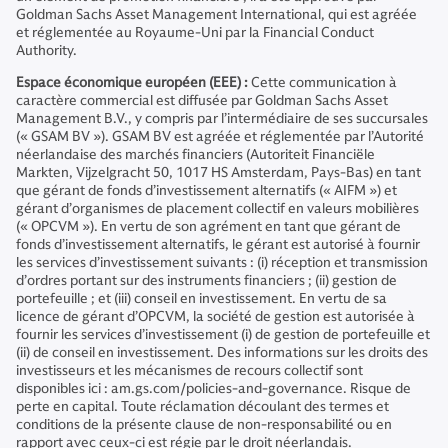
Goldman Sachs Asset Management International, qui est agréée
et réglementée au Royaume-Uni par la Financial Conduct
Authority.
Espace économique européen (EEE) :
Cette communication à
caractère commercial est diffusée par Goldman Sachs Asset
Management B.V., y compris par l’intermédiaire de ses succursales
(« GSAM BV »). GSAM BV est agréée et réglementée par l’Autorité
néerlandaise des marchés financiers (Autoriteit Financiële
Markten, Vijzelgracht 50, 1017 HS Amsterdam, Pays-Bas) en tant
que gérant de fonds d’investissement alternatifs (« AIFM ») et
gérant d’organismes de placement collectif en valeurs mobilières
(« OPCVM »). En vertu de son agrément en tant que gérant de
fonds d’investissement alternatifs, le gérant est autorisé à fournir
les services d’investissement suivants : (i) réception et transmission
d’ordres portant sur des instruments financiers ; (ii) gestion de
portefeuille ; et (iii) conseil en investissement. En vertu de sa
licence de gérant d’OPCVM, la société de gestion est autorisée à
fournir les services d’investissement (i) de gestion de portefeuille et
(ii) de conseil en investissement. Des informations sur les droits des
investisseurs et les mécanismes de recours collectif sont
disponibles ici : am.gs.com/policies-and-governance. Risque de
perte en capital. Toute réclamation découlant des termes et
conditions de la présente clause de non-responsabilité ou en
rapport avec ceux-ci est régie par le droit néerlandais.