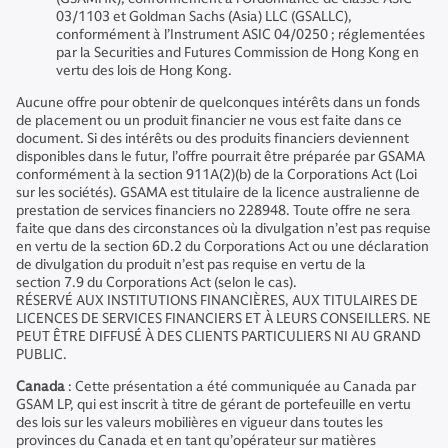
03/1103 et Goldman Sachs (Asia) LLC (GSALLC),
conformément à l’Instrument ASIC 04/0250 ; réglementées
par la Securities and Futures Commission de Hong Kong en
vertu des lois de Hong Kong.
Aucune offre pour obtenir de quelconques intérêts dans un fonds
de placement ou un produit financier ne vous est faite dans ce
document. Si des intérêts ou des produits financiers deviennent
disponibles dans le futur, l’offre pourrait être préparée par GSAMA
conformément à la section 911A(2)(b) de la Corporations Act (Loi
sur les sociétés). GSAMA est titulaire de la licence australienne de
prestation de services financiers no 228948. Toute offre ne sera
faite que dans des circonstances où la divulgation n’est pas requise
en vertu de la section 6D.2 du Corporations Act ou une déclaration
de divulgation du produit n’est pas requise en vertu de la
section 7.9 du Corporations Act (selon le cas).
RÉSERVÉ AUX INSTITUTIONS FINANCIÈRES, AUX TITULAIRES DE
LICENCES DE SERVICES FINANCIERS ET À LEURS CONSEILLERS. NE
PEUT ÊTRE DIFFUSÉ À DES CLIENTS PARTICULIERS NI AU GRAND
PUBLIC.
Canada
: Cette présentation a été communiquée au Canada par
GSAM LP, qui est inscrit à titre de gérant de portefeuille en vertu
des lois sur les valeurs mobilières en vigueur dans toutes les
provinces du Canada et en tant qu’opérateur sur matières