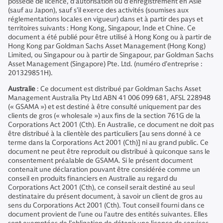
possède de licence, d’autorisation ou d’enregistrement en Asie
(sauf au Japon), sauf s’il exerce des activités (soumises aux
réglementations locales en vigueur) dans et à partir des pays et
territoires suivants : Hong Kong, Singapour, Inde et Chine. Ce
document a été publié pour être utilisé à Hong Kong ou à partir de
Hong Kong par Goldman Sachs Asset Management (Hong Kong)
Limited, ou Singapour ou à partir de Singapour, par Goldman Sachs
Asset Management (Singapore) Pte. Ltd. (numéro d’entreprise :
201329851H).
Australie
: Ce document est distribué par Goldman Sachs Asset
Management Australia Pty Ltd ABN 41 006 099 681, AFSL 228948
(« GSAMA ») et est destiné à être consulté uniquement par des
clients de gros (« wholesale ») aux fins de la section 761G de la
Corporations Act 2001 (Cth). En Australie, ce document ne doit pas
être distribué à la clientèle des particuliers [au sens donné à ce
terme dans la Corporations Act 2001 (Cth)] ni au grand public. Ce
document ne peut être reproduit ou distribué à quiconque sans le
consentement préalable de GSAMA. Si le présent document
contenait une déclaration pouvant être considérée comme un
conseil en produits financiers en Australie au regard du
Corporations Act 2001 (Cth), ce conseil serait destiné au seul
destinataire du présent document, à savoir un client de gros au
sens du Corporations Act 2001 (Cth). Tout conseil fourni dans ce
document provient de l’une ou l’autre des entités suivantes. Elles