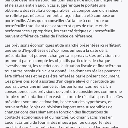
période déterminée sont mentionnées à titre indicatif uniquement
et ne sauraient en aucun cas suggérer que le portefeuille
obtiendra des résultats comparables. La composition d’un indice
ne reflète pas nécessairement la façon dont a été composé un
portefeuille. Alors qu’un conseiller s’attache à construire un
portefeuille traduisant des caractéristiques de risque et de
performances appropriées, les caractéristiques du portefeuille
peuvent différer de celles de l’indice de référence.
Les prévisions économiques et de marché présentées ici reflètent
une série d’hypothèses et d’opinions émises à la date de la
présentation, et peuvent changer sans préavis. Ces prévisions ne
prennent pas en compte les objectifs particuliers de chaque
investissement, les restrictions, la situation fiscale et financière ou
tout autre besoin d’un client donné. Les données réelles pourront
être différentes et ne pas être reflétées par le présent document.
Ces prévisions sont assorties d’un degré élevé d’incertitude qui
pourrait avoir une influence sur les performances réelles. En
conséquence, ces prévisions doivent être considérées comme une
simple représentation d’un vaste champ de résultats possibles. Ces
prévisions sont une estimation, basée sur des hypothèses, et
peuvent faire l’objet de révisions importantes susceptibles de
changer considérablement en fonction des fluctuations du
contexte économique et du marché. Goldman Sachs n’est en
aucun cas tenu de fournir des mises à jour ou d’apporter des
modifications à ces prévisions. Les études de cas et les exemples