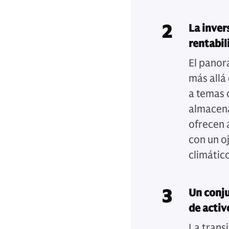
2
La inver
rentabil
El panor
más allá
a temas c
almacena
ofrecen 
con un o
climático
3
Un conju
de activ
La trans