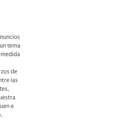
anuncios
 un tema
a medida
rzos de
tre las
tes,
nuestra
quen e
o.