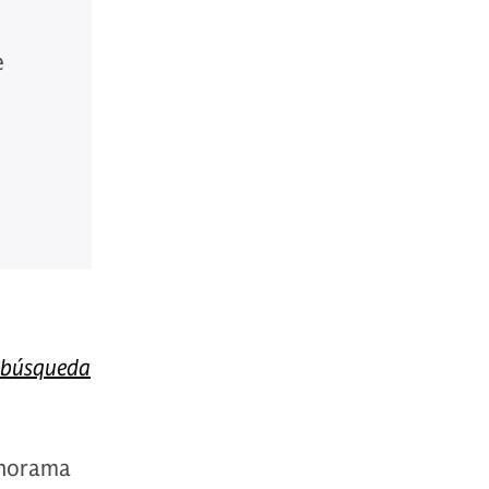
e
a búsqueda
anorama