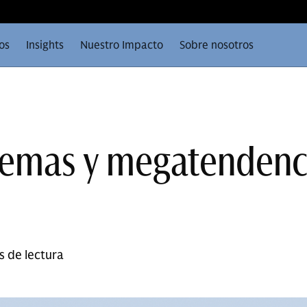
os
Insights
Nuestro Impacto
Sobre nosotros
temas y megatendenc
s de lectura