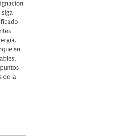
signación
 siga
ificado
entes
nergía.
foque en
ables,
 puntos
 de la