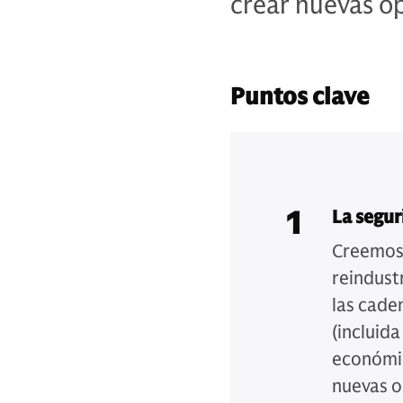
crear nuevas o
Puntos clave
1
La segu
Creemos 
reindustr
las cade
(incluida
económic
nuevas o