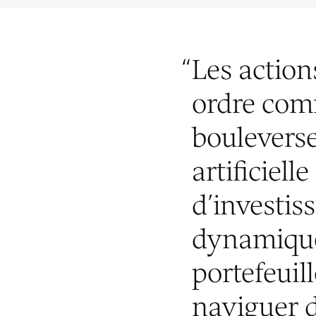
“
Les action
ordre comm
bouleverse
artificiel
d’investis
dynamique
portefeuill
naviguer d