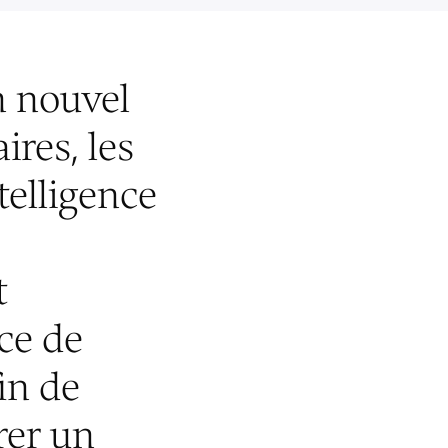
n nouvel
ires, les
telligence
t
ce de
fin de
rer un