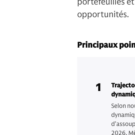
portefeuilles e
opportunités.
Principaux poin
1
Trajecto
dynamiq
Selon nou
dynamiqu
d’assoup
2026. Mê