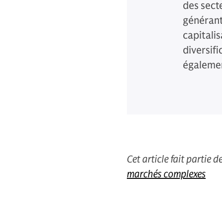
des sect
générant
capitalis
diversifi
égalemen
Cet article fait partie 
marchés complexes