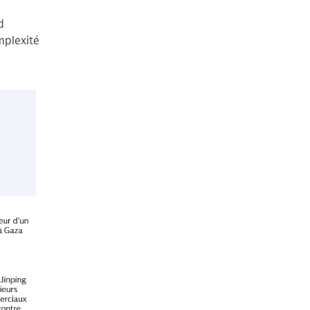
d
mplexité