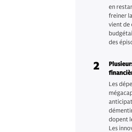
en resta
freiner 
vient de
budgétai
des épiso
2
Plusieur
financiè
Les dépe
mégacapi
anticipat
démentir
dopent l
Les innov