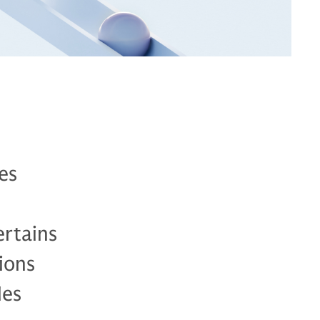
es
ertains
ions
les