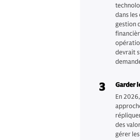
technolo
dans les
gestion 
financièr
opératio
devrait s
demande 
3
Garder 
En 2026,
approche
réplique
des valo
gérer les