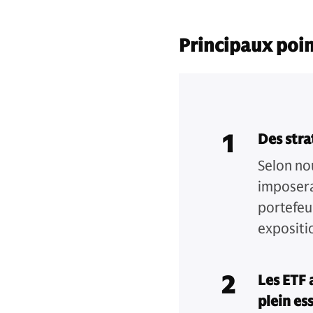
Principaux poin
1
Des stra
Selon no
imposera
portefeu
expositi
2
Les ETF 
plein es