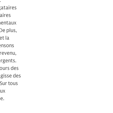
t
gataires
aires
amentaux
De plus,
et la
pensons
 revenu,
rgents.
cours des
agisse des
Sur tous
aux
e.