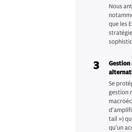
Nous ant
notammen
que les 
stratégi
sophisti
3
Gestion 
alternat
Se proté
gestion 
macroéco
d’amplifi
tail ») q
qu’un acc