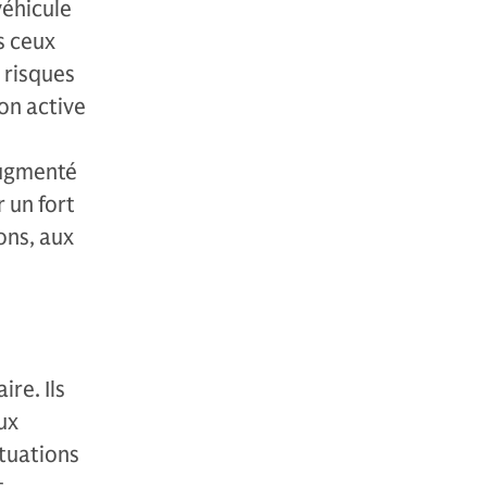
véhicule
s ceux
 risques
ion active
 augmenté
 un fort
ons, aux
ire. Ils
ux
ctuations