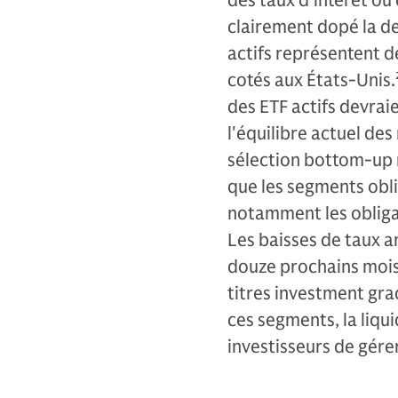
des taux d'intérêt ou 
clairement dopé la d
actifs représentent d
cotés aux États-Unis.
des ETF actifs devraie
l'équilibre actuel de
sélection bottom-up r
que les segments oblig
notamment les obliga
Les baisses de taux a
douze prochains mois 
titres investment gra
ces segments, la liqu
investisseurs de gére