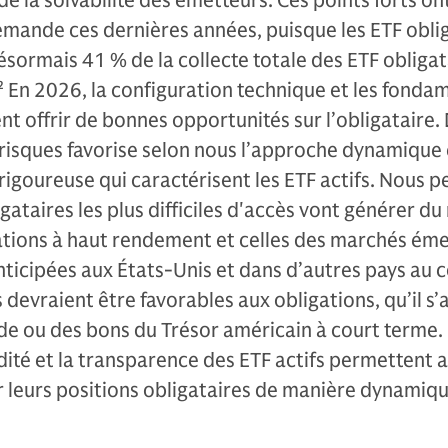
de la solvabilité des émetteurs. Ces points forts on
emande ces dernières années, puisque les ETF obli
ésormais 41 % de la collecte totale des ETF obligat
2
En 2026, la configuration technique et les fond
nt offrir de bonnes opportunités sur l’obligataire. 
s risques favorise selon nous l’approche dynamique 
igoureuse qui caractérisent les ETF actifs. Nous 
ataires les plus difficiles d'accès vont générer du
tions à haut rendement et celles des marchés éme
nticipées aux États-Unis et dans d’autres pays au 
devraient être favorables aux obligations, qu’il s’
de ou des bons du Trésor américain à court terme. 
idité et la transparence des ETF actifs permettent 
r leurs positions obligataires de manière dynamiqu