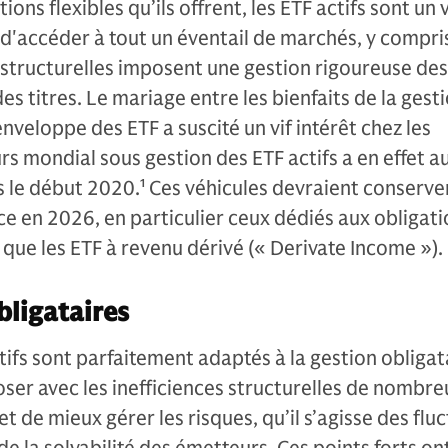
ons flexibles qu’ils offrent, les ETF actifs sont un 
d'accéder à tout un éventail de marchés, y compri
s structurelles imposent une gestion rigoureuse des
des titres. Le mariage entre les bienfaits de la gest
enveloppe des ETF a suscité un vif intérêt chez les
ours mondial sous gestion des ETF actifs a en effet
s le début 2020.
1
Ces véhicules devraient conserver
ce en 2026, en particulier ceux dédiés aux obligati
i que les ETF à revenu dérivé (« Derivate Income »).
bligataires
tifs sont parfaitement adaptés à la gestion obligata
er avec les inefficiences structurelles de nombre
 de mieux gérer les risques, qu’il s’agisse des flu