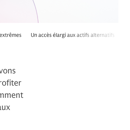
 extrêmes
Un accès élargi aux actifs alternatifs
ivons
rofiter
Comment
aux